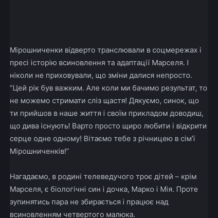
Мірошниченки відверто транслювали в соцмережах і
пресі історію всиновлення та адаптації Марселя. І
ніколи не приховували, що зміни далися непросто.
“Цей рік був важким. Але коли ми бачимо результат, то
не можемо стримати сліз щастя! Дякуємо, синок, що
ти прийшов в наше життя і своїм прикладом доводиш,
що дива існують! Варто просто щиро любити і відкрити
серце одне одному! Вітаємо тебе з річницею в сім’ї
Мірошниченків!”
Нагадаємо, в родині телеведучого троє дітей – крім
Марселя, є біологічні син і дочка, Марко і Мія. Проте
зупинятись пара не збирається і працює над
всиновленням четвертого малюка.