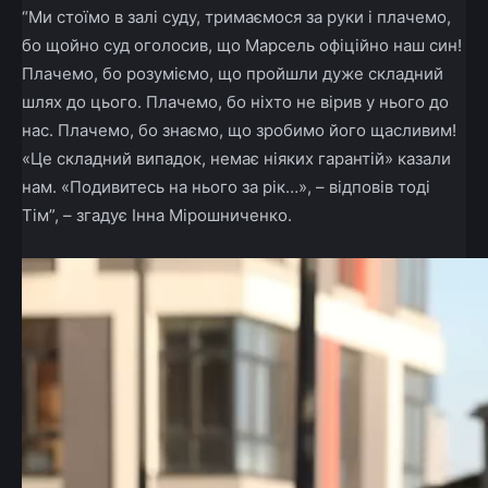
“Ми стоїмо в залі суду, тримаємося за руки і плачемо,
бо щойно суд оголосив, що Марсель офіційно наш син!
Плачемо, бо розуміємо, що пройшли дуже складний
шлях до цього. Плачемо, бо ніхто не вірив у нього до
нас. Плачемо, бо знаємо, що зробимо його щасливим!
«Це складний випадок, немає ніяких гарантій» казали
нам. «Подивитесь на нього за рік…», – відповів тоді
Тім”, – згадує Інна Мірошниченко.