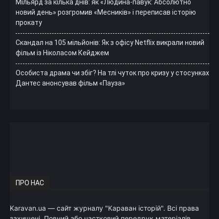
Мільярд за кілька днів: як «Людина-павук: Абсолютно
новий день» розгромив «Месників» і переписав історію
прокату
Скандал на 105 мільйонів: Як з офісу Netflix викрали новий
фільм із Ніколасом Кейджем
Особиста драма чи збіг? На тлі чуток про кризу у стосунках
Дантес анонсував фільм «Пауза»
ПРО НАС
Karavan.ua — сайт журналу "Караван історій". Всі права
захищені. Повний або частковий передрук матеріалів