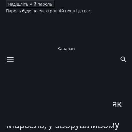
Пароль буде по електронній пошті до вас.
Караван
додому
Зірки
Діти зірок
Зірки
Діти зірок
Сльози щастя: Тімур
Мірошниченко показав, як
змінився всиновлений
Марсель, у зворушливому