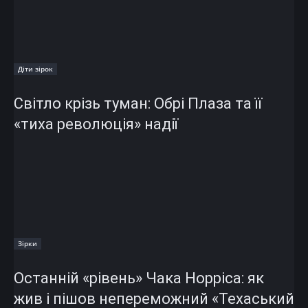
Діти зірок
Світло крізь туман: Обрі Плаза та її
«тиха революція» надії
Зірки
Останній «рівень» Чака Норріса: як
жив і пішов непереможний «Техаський