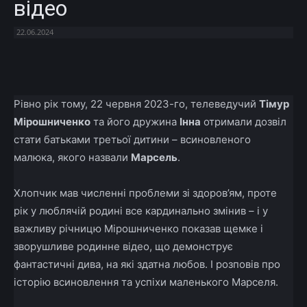
відео
22.06.2024
Facebook
X
Telegram
Copy U
Рівно рік тому, 22 червня 2023-го, телеведучий
Тімур
Мірошниченко
та його дружина
Інна
отримали дозвіл
стати батьками третьої дитини – всиновленого
малюка, якого назвали
Марсель
.
Хлопчик мав численні проблеми зі здоров’ям, проте
рік у люблячій родині все кардинально змінив – і у
важливу річницю Мірошниченко показав щемке і
зворушливе родинне відео, що демонструє
фантастичні дива, на які здатна любов. І розповів про
історію всиновлення та успіхи маленького Марселя.