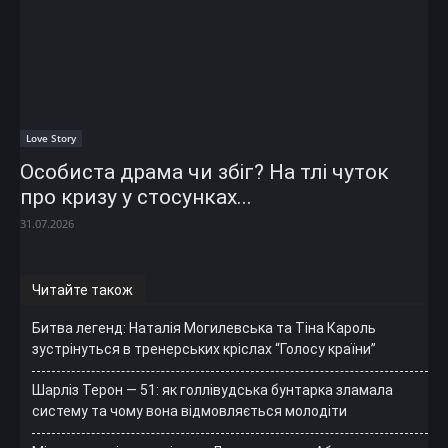
Love Story
Особиста драма чи збіг? На тлі чуток
про кризу у стосунках...
31.07.2026
Читайте також
Битва легенд: Наталія Могилевська та Тіна Кароль
зустрінуться в тренерських кріслах “Голосу країни”
Шарліз Терон — 51: як голлівудська бунтарка зламала
систему та чому вона відмовляється молодіти