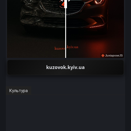
JuxtaposeJS
kuzovok.kyiv.ua
Культура