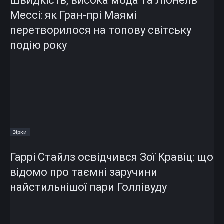
Швидкість, висока мода та Ліонель
Мессі: як Гран-прі Маямі
перетворилося на топову світську
подію року
Зірки
Гаррі Стайлз освідчився Зої Кравіц: що
відомо про таємні заручини
найстильнішої пари Голлівуду