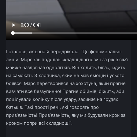
І сталось, як вона й передрікала. “Це феноменальні
зміни. Марсель подолав складні діагнози і за рік в сім’ї
майже наздогнав однолітків. Він ходить, бігає, їздить
на самокаті. З хлопчика, який не мав емоцій і усього
боявся, Марс перетворився на хохотуна, який прагне
вивчати все беззупинно! Прагне обіймів, біжить, аби
поцілували колінку після удару, засинає на грудях
батьків. Такі прості речі, які говорять про
привʼязаність! Привʼязаність, яку ми будували крок за
кроком попри всі складнощі”.