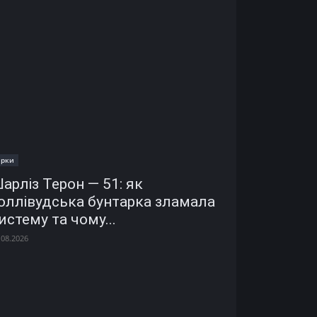
ірки
арліз Терон — 51: як
оллівудська бунтарка зламала
истему та чому...
.08.2026