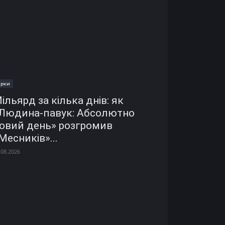
ірки
ільярд за кілька днів: як
Людина-павук: Абсолютно
овий день» розгромив
Месників»...
.08.2026