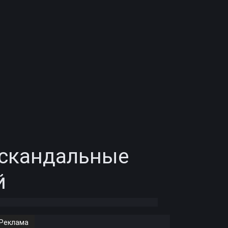
 скандальные
й
Реклама