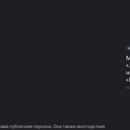
З
М
«
н
«
04
 сама публичная персона. Она также многодетная