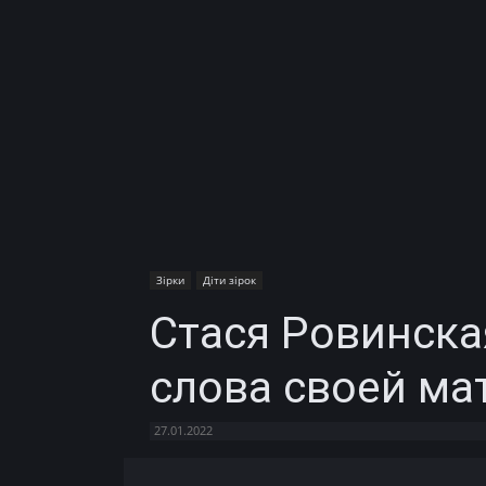
Зірки
Діти зірок
Стася Ровинск
слова своей ма
27.01.2022
Facebook
X
Telegram