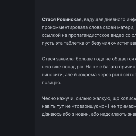
Стася Ровинская
, ведущая
дневного ин
прокомментировала слова своей матери,
ссылкой на пропагандистское видео со с
пусть эта таблетка от безумия очистит ва
Стася заявила: больше года не общается 
нею вже понад рік. На це є багато причин, 
виносити, але й зокрема через різні сві
позицію.
Чесно кажучи, сильно жалкую, що колись 
навіть тут не «товаришуємо» і не тримаємо з
дізнаюсь або з новин, або надсилають зна