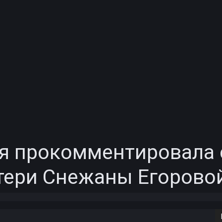
ая прокомментировала
тери Снежаны Егорово
Copy URL