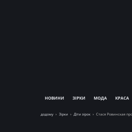
НОВИНИ
ЗІРКИ
МОДА
КРАСА
додому
Зірки
Діти зірок
Стася Ровинская пр