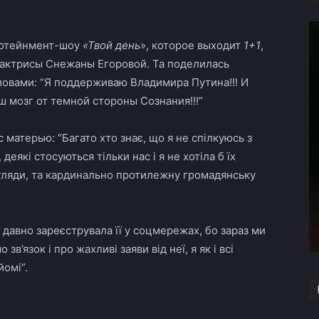
фотейнмент-шоу
«Твой день
», которое выходит
1+1
,
 актрисы Снежаны Егоровой. Та поделилась
ловами: “Я поддерживаю Владимира Путина!!! И
ш мозг от темной стороны Сознания!!!”
с матерью: “
Багато хто знає, що я не спілкуюсь з
деякі стосуються тільки нас і я не хотіла б їх
тогляди, та кардинально протилежну громадянську
давно зареєструвала її у соцмережах, бо зараз ми
в’язок і про жахливі заяви від неї, я як і всі
йомі”.