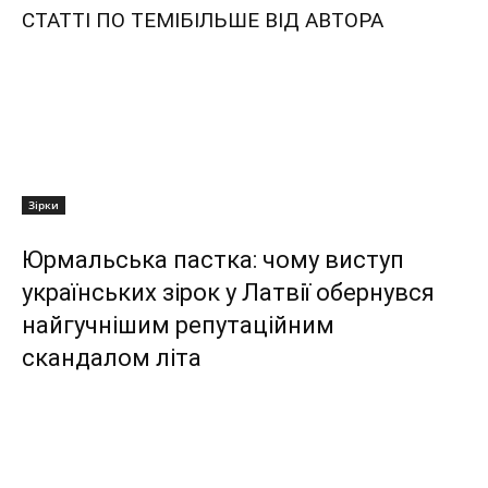
СТАТТІ ПО ТЕМІ
БІЛЬШЕ ВІД АВТОРА
Зірки
Юрмальська пастка: чому виступ
українських зірок у Латвії обернувся
найгучнішим репутаційним
скандалом літа