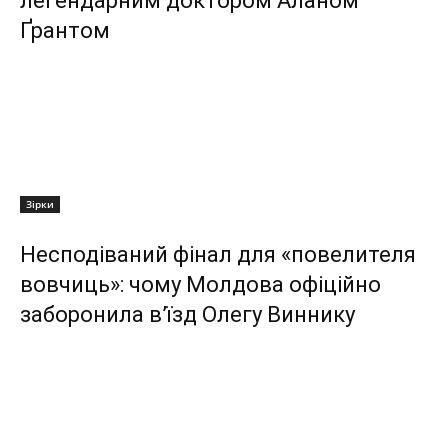
легендарним доктором Аланом
Ґрантом
Зірки
Несподіваний фінал для «повелителя
вовчиць»: чому Молдова офіційно
заборонила в’їзд Олегу Виннику