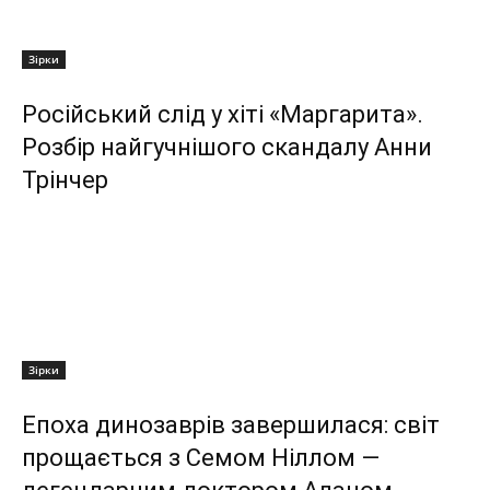
Зірки
Російський слід у хіті «Маргарита».
Розбір найгучнішого скандалу Анни
Трінчер
Зірки
Епоха динозаврів завершилася: світ
прощається з Семом Ніллом —