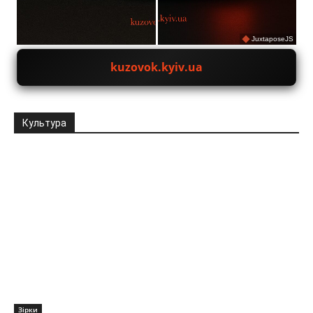
JuxtaposeJS
kuzovok.kyiv.ua
Культура
Зірки