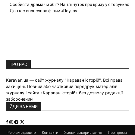
Особиста драма чи збіг? На тлі чуток про кризу у стосунках
Дантес анонсував фільм «Пауза»
ПРО НАС
Karavan.ua — сайт журналу "Караван історій". Всі права
захищені. Повний або частковий передрук матеріалів
журналу і сайту «Караван історій» без дозволу редакції
заборонений
ЙДИ ЗА НАМИ
Рекламодавцям
Контакти
Умови використання
Про проєкт