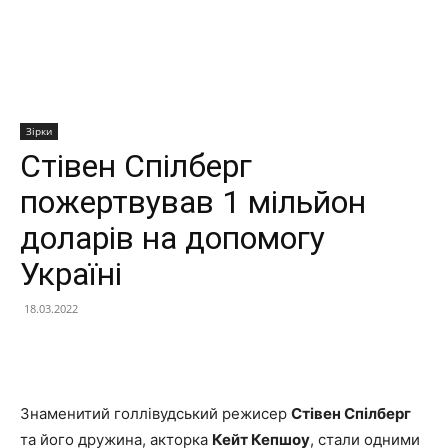
Зірки
Стівен Спілберг
пожертвував 1 мільйон
доларів на допомогу
Україні
18.03.2022
Facebook
X
Telegram
Copy U
Знаменитий голлівудський режисер
Стівен Спілберг
та його дружина, акторка
Кейт Кепшоу
, стали одними