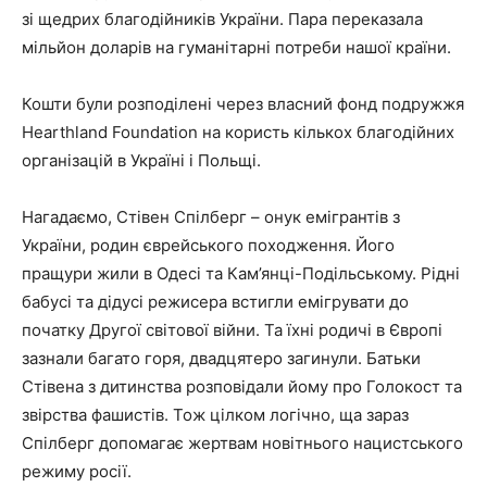
зі щедрих благодійників України. Пара переказала
мільйон доларів на гуманітарні потреби нашої країни.
Кошти були розподілені через власний фонд подружжя
Hearthland Foundation на користь кількох благодійних
організацій в Україні і Польщі.
Нагадаємо, Стівен Спілберг – онук емігрантів з
України, родин єврейського походження. Його
пращури жили в Одесі та Кам’янці-Подільському. Рідні
бабусі та дідусі режисера встигли емігрувати до
початку Другої світової війни. Та їхні родичі в Європі
зазнали багато горя, двадцятеро загинули. Батьки
Стівена з дитинства розповідали йому про Голокост та
звірства фашистів. Тож цілком логічно, ща зараз
Спілберг допомагає жертвам новітнього нацистського
режиму росії.