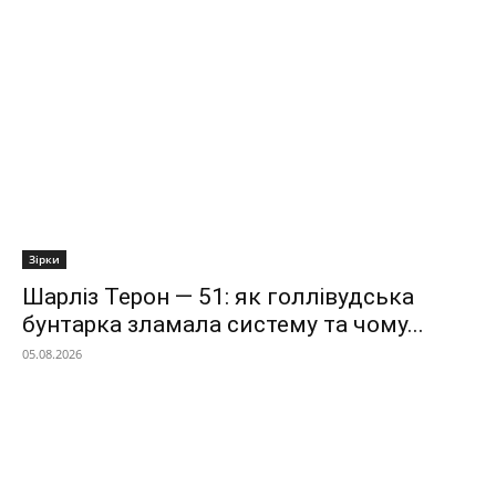
Зірки
Шарліз Терон — 51: як голлівудська
бунтарка зламала систему та чому...
05.08.2026