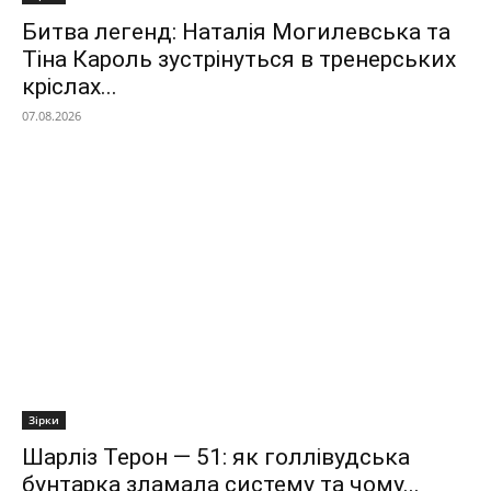
Битва легенд: Наталія Могилевська та
Тіна Кароль зустрінуться в тренерських
кріслах...
07.08.2026
Зірки
Шарліз Терон — 51: як голлівудська
бунтарка зламала систему та чому...