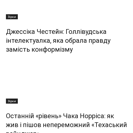
Зірки
Джессіка Честейн: Голлівудська
інтелектуалка, яка обрала правду
замість конформізму
Зірки
Останній «рівень» Чака Норріса: як
жив і пішов непереможний «Техаський