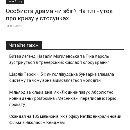
Love Story
Особиста драма чи збіг? На тлі чуток
про кризу у стосунках...
31.07.2026
Читайте також
Битва легенд: Наталія Могилевська та Тіна Кароль
зустрінуться в тренерських кріслах “Голосу країни”
Шарліз Терон — 51: як голлівудська бунтарка зламала
систему та чому вона відмовляється молодіти
Мільярд за кілька днів: як «Людина-павук: Абсолютно
новий день» розгромив «Месників» і переписав історію
прокату
Скандал на 105 мільйонів: Як з офісу Netflix викрали новий
фільм із Ніколасом Кейджем