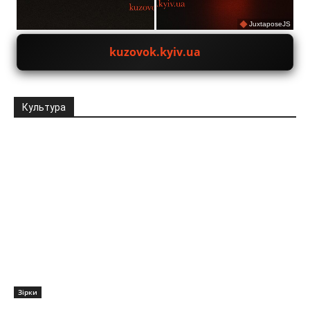
JuxtaposeJS
kuzovok.kyiv.ua
Культура
Зірки