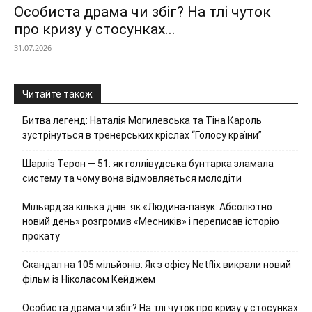
Особиста драма чи збіг? На тлі чуток
про кризу у стосунках...
31.07.2026
Читайте також
Битва легенд: Наталія Могилевська та Тіна Кароль
зустрінуться в тренерських кріслах “Голосу країни”
Шарліз Терон — 51: як голлівудська бунтарка зламала
систему та чому вона відмовляється молодіти
Мільярд за кілька днів: як «Людина-павук: Абсолютно
новий день» розгромив «Месників» і переписав історію
прокату
Скандал на 105 мільйонів: Як з офісу Netflix викрали новий
фільм із Ніколасом Кейджем
Особиста драма чи збіг? На тлі чуток про кризу у стосунках