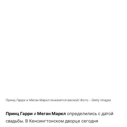
Facebook
X
Telegram
Copy U
Принц Гарри и Меган Маркл поженятся весной/ Фото - Getty images
Принц Гарри
и
Меган Маркл
определились с датой
свадьбы. В Кенсингтонском дворце сегодня