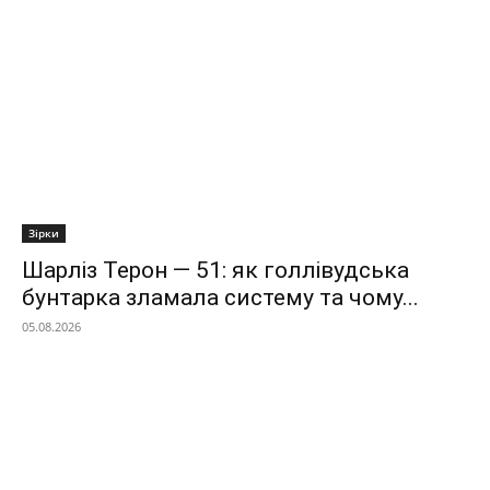
Зірки
Шарліз Терон — 51: як голлівудська
бунтарка зламала систему та чому...
05.08.2026