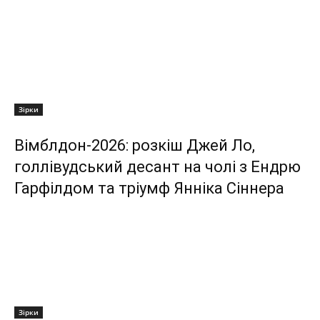
Зірки
Вімблдон-2026: розкіш Джей Ло,
голлівудський десант на чолі з Ендрю
Гарфілдом та тріумф Янніка Сіннера
Зірки