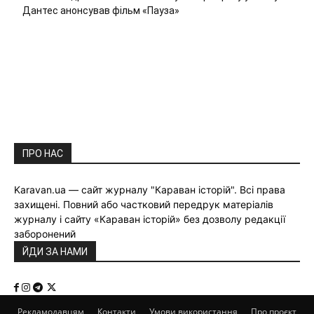
Дантес анонсував фільм «Пауза»
ПРО НАС
Karavan.ua — сайт журналу "Караван історій". Всі права
захищені. Повний або частковий передрук матеріалів
журналу і сайту «Караван історій» без дозволу редакції
заборонений
ЙДИ ЗА НАМИ
Рекламодавцям
Контакти
Умови використання
Про проєкт