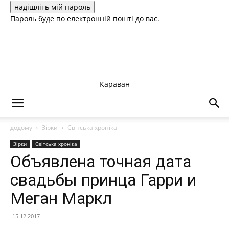
Пароль буде по електронній пошті до вас.
Караван
додому
Зірки
Світська хроніка
Зірки
Світська хроніка
Объявлена точная дата
свадьбы принца Гарри и
Меган Маркл
15.12.2017