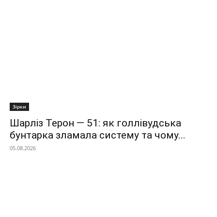
Зірки
Шарліз Терон — 51: як голлівудська
бунтарка зламала систему та чому...
05.08.2026