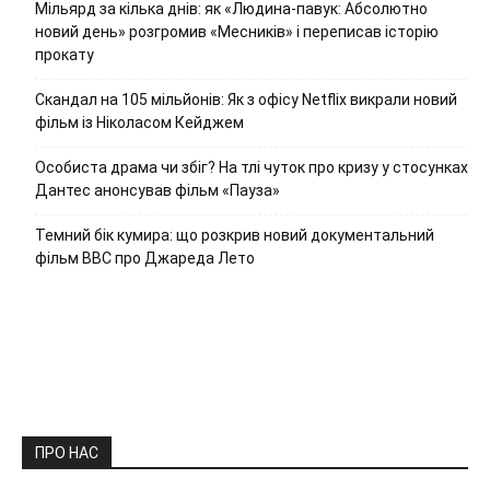
Мільярд за кілька днів: як «Людина-павук: Абсолютно
новий день» розгромив «Месників» і переписав історію
прокату
Скандал на 105 мільйонів: Як з офісу Netflix викрали новий
фільм із Ніколасом Кейджем
Особиста драма чи збіг? На тлі чуток про кризу у стосунках
Дантес анонсував фільм «Пауза»
Темний бік кумира: що розкрив новий документальний
фільм ВВС про Джареда Лето
ПРО НАС