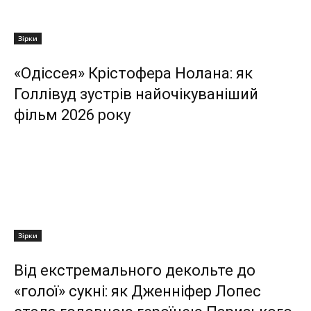
Зірки
«Одіссея» Крістофера Нолана: як
Голлівуд зустрів найочікуваніший
фільм 2026 року
Зірки
Від екстремального декольте до
«голої» сукні: як Дженніфер Лопес