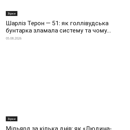
Зірки
Шарліз Терон — 51: як голлівудська
бунтарка зламала систему та чому...
05.08.2026
Зірки
Мільярд за кілька днів: як «Людина-