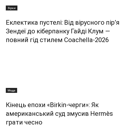
Зірки
Еклектика пустелі: Від вірусного пір’я
Зендеї до кіберпанку Гайді Клум —
повний гід стилем Coachella-2026
Мода
Кінець епохи «Birkin-черги»: Як
американський суд змусив Hermès
грати чесно