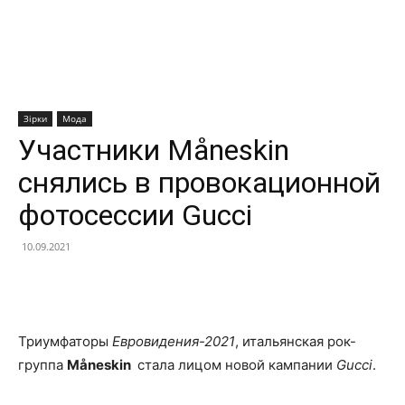
Зірки
Мода
Участники Måneskin
снялись в провокационной
фотосессии Gucci
10.09.2021
Facebook
X
Telegram
Copy U
Триумфаторы
Евровидения-2021
, итальянская рок-
группа
Måneskin
стала лицом новой кампании
Gucci
.