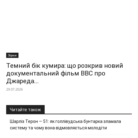
Зірки
Темний бік кумира: що розкрив новий
документальний фільм ВВС про
Джареда...
29.07.2026
Читайте також
Шарліз Терон — 51: як голлівудська бунтарка зламала
систему та чому вона відмовляється молодіти