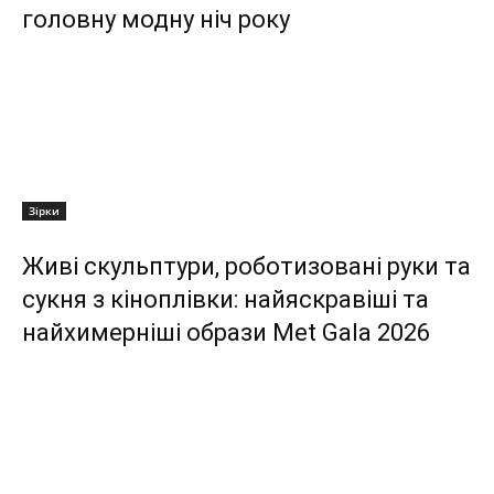
головну модну ніч року
Зірки
Живі скульптури, роботизовані руки та
сукня з кіноплівки: найяскравіші та
найхимерніші образи Met Gala 2026