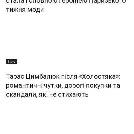
стала головною героїнею Паризького
тижня моди
Story
Тарас Цимбалюк після «Холостяка»:
романтичні чутки, дорогі покупки та
скандали, які не стихають