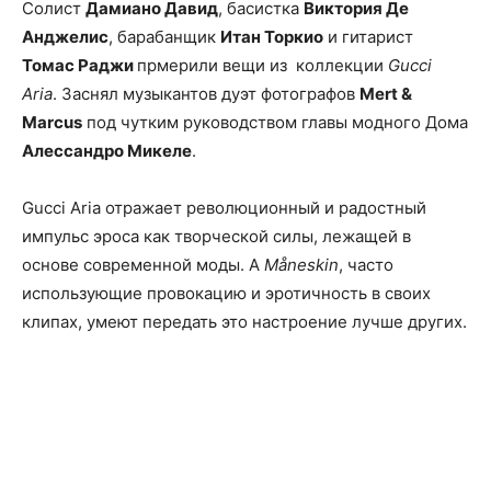
Солист
Дамиано Давид
, басистка
Виктория Де
Анджелис
, барабанщик
Итан Торкио
и гитарист
Томас Раджи
прмерили вещи из
коллекции
Gucci
Aria
. Заснял музыкантов дуэт фотографов
Mert &
Marcus
под чутким руководством главы модного Дома
Алессандро Микеле
.
Gucci Aria отражает революционный и радостный
импульс эроса как творческой силы, лежащей в
основе современной моды. А
Måneskin
, часто
использующие провокацию и эротичность в своих
клипах, умеют передать это настроение лучше других.