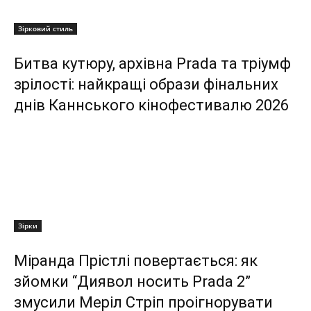
Зірковий стиль
Битва кутюру, архівна Prada та тріумф
зрілості: найкращі образи фінальних
днів Каннського кінофестивалю 2026
Зірки
Міранда Прістлі повертається: як
зйомки “Диявол носить Prada 2”
змусили Меріл Стріп проігнорувати