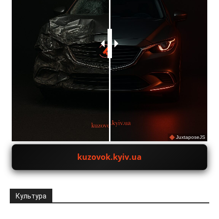
JuxtaposeJS
kuzovok.kyiv.ua
Культура