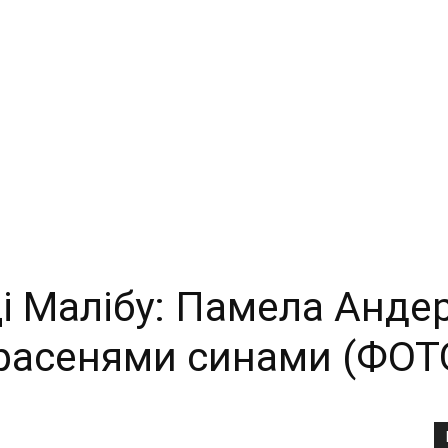
иці Малібу: Памела Анд
 красенями синами (ФОТ
Copy URL