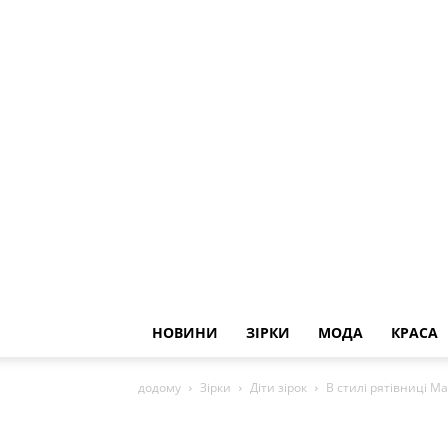
НОВИНИ
ЗІРКИ
МОДА
КРАСА
додому
Зірки
Діти зірок
В стилі рятівниці М