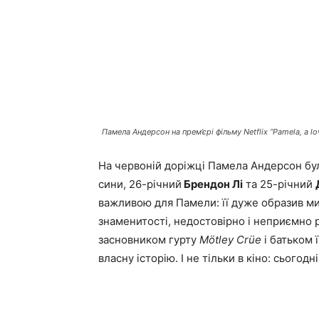
Памела Андерсон на прем’єрі фільму Netflix “Pamela, a lo
На червоній доріжці Памела Андерсон бул
сини, 26-річний
Брендон Лі
та 25-річний
важливою для Памели: її дуже образив ми
знаменитості, недостовірно і неприємно р
засновником гурту
Mötley Crüe
і батьком 
власну історію. І не тільки в кіно: сьогодні