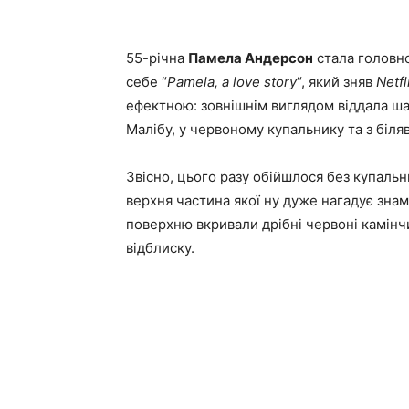
55-річна
Памела Андерсон
стала головн
себе “
Pamela, a love story
“, який зняв
Netfl
ефектною: зовнішнім виглядом віддала шан
Малібу, у червоному купальнику та з біл
Звісно, цього разу обійшлося без купаль
верхня частина якої ну дуже нагадує зна
поверхню вкривали дрібні червоні камін
відблиску.