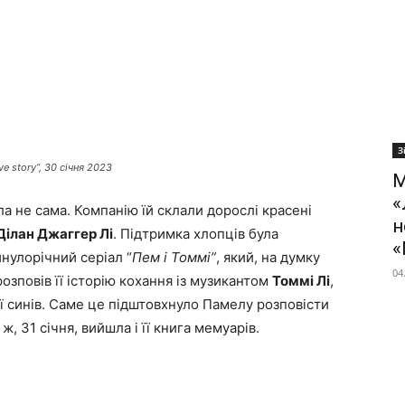
З
ve story”, 30 січня 2023
М
«
а не сама. Компанію їй склали дорослі красені
н
Ділан Джаггер Лі
. Підтримка хлопців була
«
нулорічний серіал “
Пем і Томмі”
, який, на думку
04
озповів її історію кохання із музикантом
Томмі Лі
,
її синів. Саме це підштовхнуло Памелу розповісти
 ж, 31 січня, вийшла і її книга мемуарів.