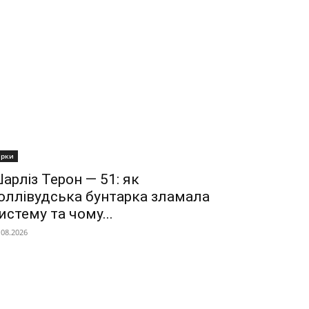
ірки
арліз Терон — 51: як
оллівудська бунтарка зламала
истему та чому...
.08.2026