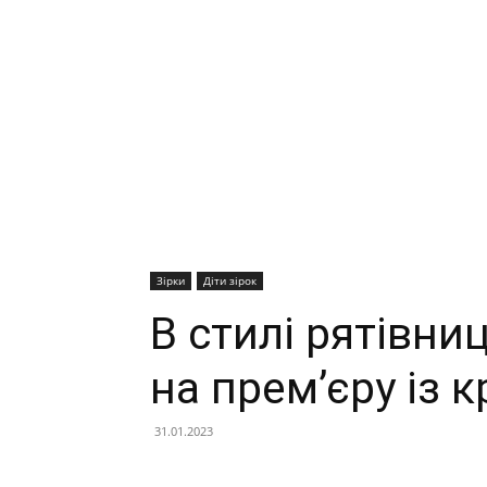
Зірки
Діти зірок
В стилі рятівн
на прем’єру із
31.01.2023
Facebook
X
Telegram