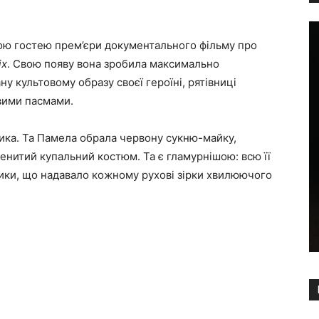
ою гостею прем’єри документального фільму про
ix
. Свою появу вона зробила максимально
у культовому образу своєї героїні, рятівниці
явими пасмами.
ника. Та Памела обрала червону сукню-майку,
менитий купальний костюм. Та є гламурнішою: всю її
чики, що надавало кожному рухові зірки хвилюючого