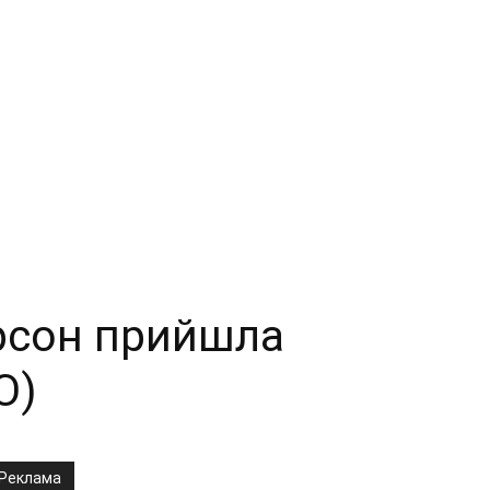
ерсон прийшла
О)
Реклама