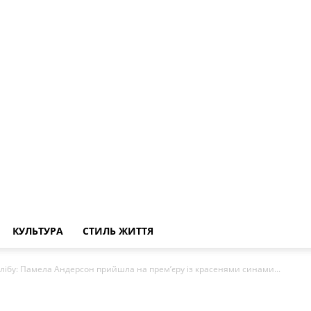
КУЛЬТУРА
СТИЛЬ ЖИТТЯ
алібу: Памела Андерсон прийшла на прем’єру із красенями синами...