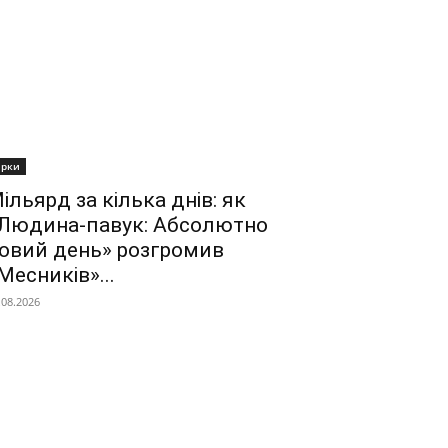
ірки
ільярд за кілька днів: як
Людина-павук: Абсолютно
овий день» розгромив
Месників»...
.08.2026