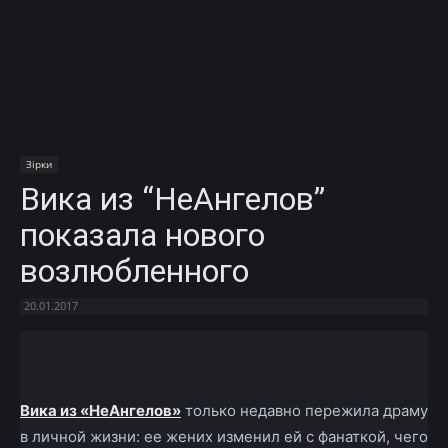
Зірки
Вика из “НеАнгелов”
показала нового
возлюбленного
20.01.2017
Facebook
X
Telegram
Copy U
Вика из «НеАнгелов»
только недавно пережила драму
в личной жизни: ее жених изменил ей с фанаткой, чего