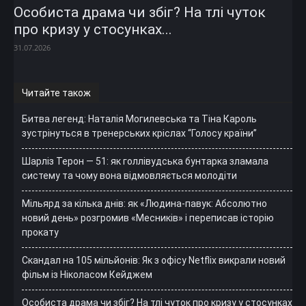
Особиста драма чи збіг? На тлі чуток
про кризу у стосунках...
31.07.2026
Читайте також
Битва легенд: Наталія Могилевська та Тіна Кароль
зустрінуться в тренерських кріслах “Голосу країни”
Шарліз Терон — 51: як голлівудська бунтарка зламала
систему та чому вона відмовляється молодіти
Мільярд за кілька днів: як «Людина-павук: Абсолютно
новий день» розгромив «Месників» і переписав історію
прокату
Скандал на 105 мільйонів: Як з офісу Netflix викрали новий
фільм із Ніколасом Кейджем
Особиста драма чи збіг? На тлі чуток про кризу у стосунках