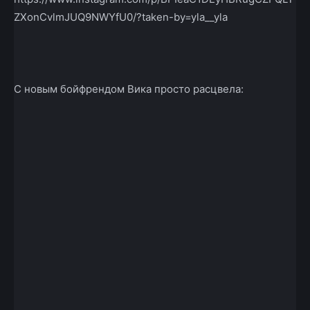
ZXonCvlmJUQ9NWYfU0/?taken-by=yla__yla
С новым бойфрендом Вика просто расцвела: