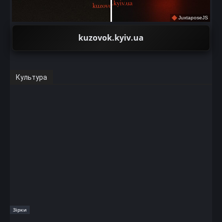
JuxtaposeJS
kuzovok.kyiv.ua
Культура
Зірки