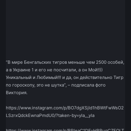
“В мире Бенгальских тигров меньше чем 2500 особей,
а в Украине 1 и его не посчитали, а он Мой!!))
Уникальный и Любимый!!! и да, он действительно Тигр
по гороскопу, это не шутка”, – подписала фото
Виктория.
https://www.instagram.com/p/BO7dgXSjId1hBWtFwWsO2
LSzrxQdckEwnaPmdU0/?taken-by=yla__yla
https://www.instagram.com/p/BPIeaC1DEyHBRugCZFQLT