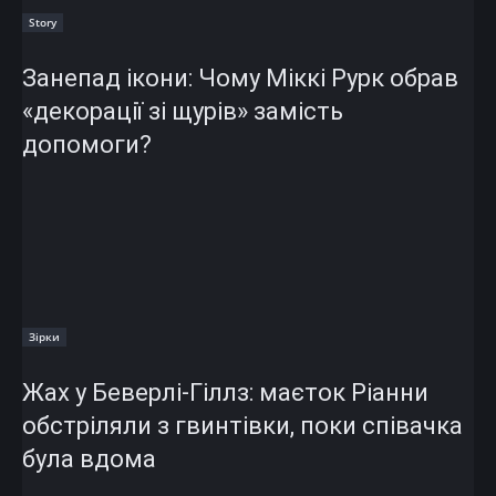
Story
Занепад ікони: Чому Міккі Рурк обрав
«декорації зі щурів» замість
допомоги?
Зірки
Жах у Беверлі-Гіллз: маєток Ріанни
обстріляли з гвинтівки, поки співачка
була вдома