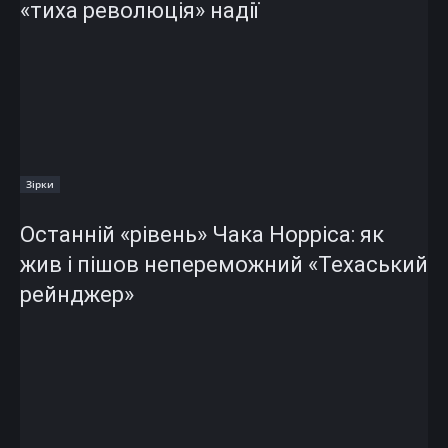
«тиха революція» надії
Зірки
Останній «рівень» Чака Норріса: як
жив і пішов непереможний «Техаський
рейнджер»