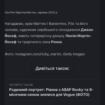
Син Рікі Мартіна Маттео, серпень 2022 р.
Нагадаємо, крім Маттео і Валентіно, Рікі та його
чоловік, художник сирійського походження
Джван
Йосеф,
мають чотирирічну доньку
Люсію Мартін-
Йосеф
та трирічного сина
Ренна
.
Фото: instagram.com/ricky_martin, Getty Images
Дивіться також:
ЧИТАЙТЕ ТАКОЖ
Родинний портрет: Ріанна з A$AP Rocky та 9-
місячним сином знялися для Vogue (ФОТО)