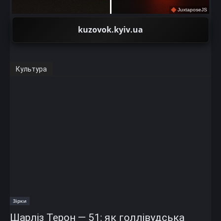
JuxtaposeJS
kuzovok.kyiv.ua
Культура
Зірки
Шарліз Терон — 51: як голлівудська