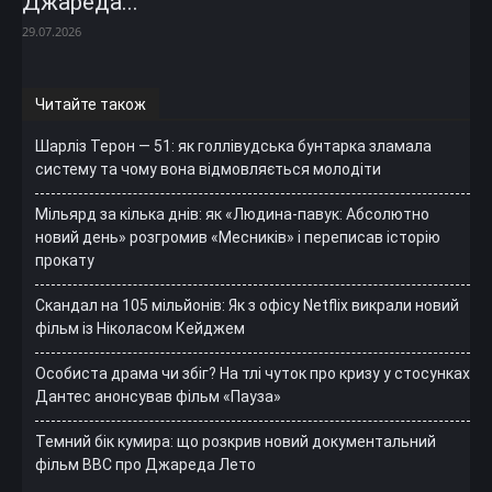
Джареда...
29.07.2026
Читайте також
Шарліз Терон — 51: як голлівудська бунтарка зламала
систему та чому вона відмовляється молодіти
Мільярд за кілька днів: як «Людина-павук: Абсолютно
новий день» розгромив «Месників» і переписав історію
прокату
Скандал на 105 мільйонів: Як з офісу Netflix викрали новий
фільм із Ніколасом Кейджем
Особиста драма чи збіг? На тлі чуток про кризу у стосунках
Дантес анонсував фільм «Пауза»
Темний бік кумира: що розкрив новий документальний
фільм ВВС про Джареда Лето