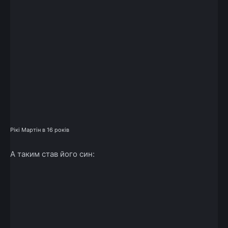
Рікі Мартін в 16 років
А таким став його син: