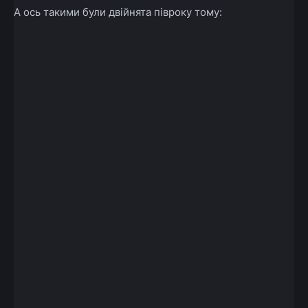
А ось такими були двійнята півроку тому: