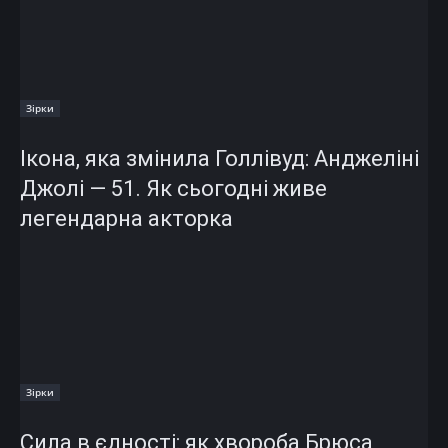
Зірки
Ікона, яка змінила Голлівуд: Анджеліні
Джолі — 51. Як сьогодні живе
легендарна акторка
Зірки
Сила в єдності: як хвороба Брюса