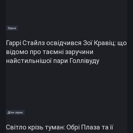
Зірки
Гаррі Стайлз освідчився Зої Кравіц: що
відомо про таємні заручини
найстильнішої пари Голлівуду
Діти зірок
Світло крізь туман: Обрі Плаза та її