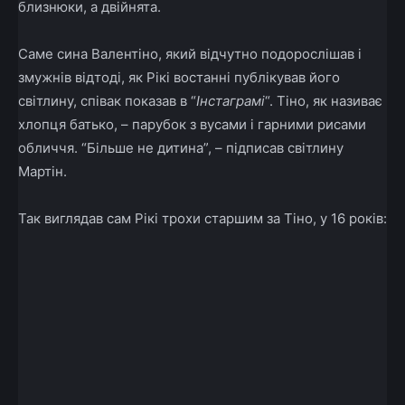
близнюки, а двійнята.
Саме сина Валентіно, який відчутно подорослішав і
змужнів відтоді, як Рікі востанні публікував його
світлину, співак показав в “
Інстаграмі
“. Тіно, як називає
хлопця батько, – парубок з вусами і гарними рисами
обличчя. “Більше не дитина”, – підписав світлину
Мартін.
Так виглядав сам Рікі трохи старшим за Тіно, у 16 років: