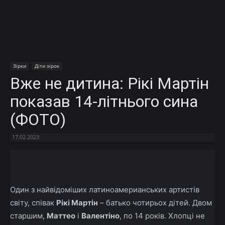
Зірки
Діти зірок
Вже не дитина: Рікі Мартін
показав 14-літнього сина
(ФОТО)
17.02.2023
Facebook
X
Telegram
Copy U
Один з найвідоміших латиноамерианських артистів
світу, співак
Рікі Мартін
– батько чотирьох дітей. Двом
старшим,
Маттео
і
Валентіно
, по 14 років. Хлопці не