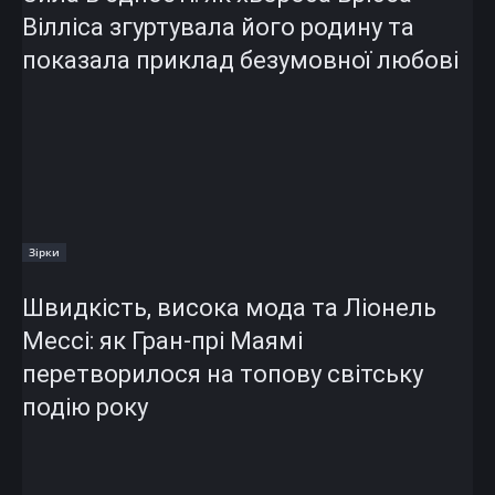
Вілліса згуртувала його родину та
показала приклад безумовної любові
Зірки
Швидкість, висока мода та Ліонель
Мессі: як Гран-прі Маямі
перетворилося на топову світську
подію року