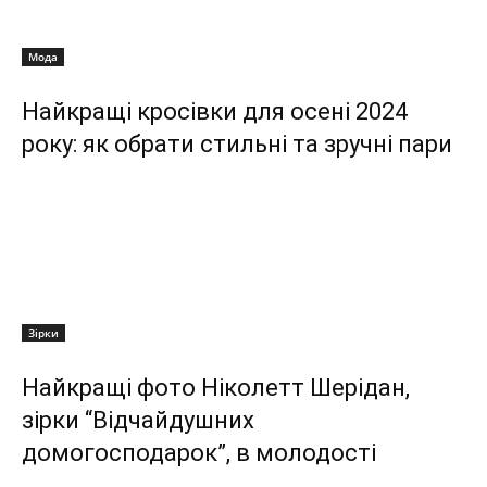
Мода
Найкращі кросівки для осені 2024
року: як обрати стильні та зручні пари
Зірки
Найкращі фото Ніколетт Шерідан,
зірки “Відчайдушних
домогосподарок”, в молодості