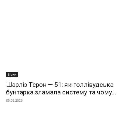
Зірки
Шарліз Терон — 51: як голлівудська
бунтарка зламала систему та чому...
05.08.2026