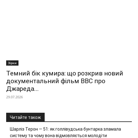
Зірки
Темний бік кумира: що розкрив новий
документальний фільм ВВС про
Джареда...
29.07.2026
Читайте також
Шарліз Терон — 51: як голлівудська бунтарка зламала
систему та чому вона відмовляється молодіти