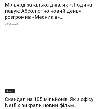
Мільярд за кілька днів: як «Людина-
павук: Абсолютно новий день»
розгромив «Месників»...
04.08.2026
Зірки
Скандал на 105 мільйонів: Як з офісу
Netflix викрали новий фільм...