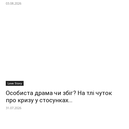
03.08.2026
Love Story
Особиста драма чи збіг? На тлі чуток
про кризу у стосунках...
31.07.2026