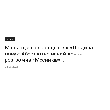
Зірки
Мільярд за кілька днів: як «Людина-
павук: Абсолютно новий день»
розгромив «Месників»...
04.08.2026