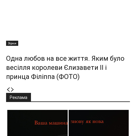
Зірки
Одна любов на все життя. Яким було
весілля королеви Єлизавети II і
принца Філіппа (ФОТО)
Реклама