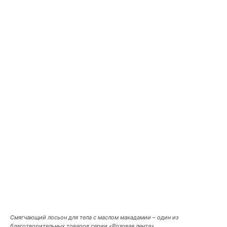
Смягчающий лосьон для тела с маслом макадамии – один из
благотворительных товаров серии «Розовая лента»