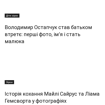
Діти зірок
Володимир Остапчук став батьком
втретє: перші фото, ім’я і стать
малюка
Зірки
Історія кохання Майлі Сайрус та Ліама
Гемсворта у фотографіях