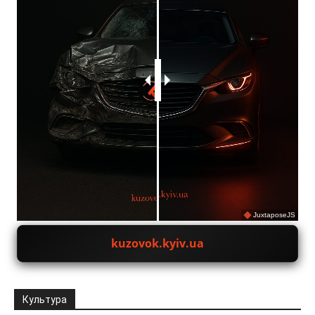
JuxtaposeJS
kuzovok.kyiv.ua
Культура