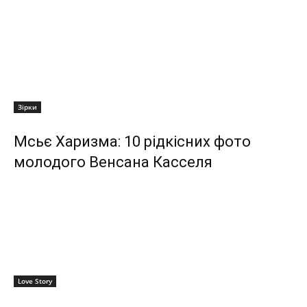
Зірки
Мсьє Харизма: 10 рідкісних фото
молодого Венсана Касселя
Love Story