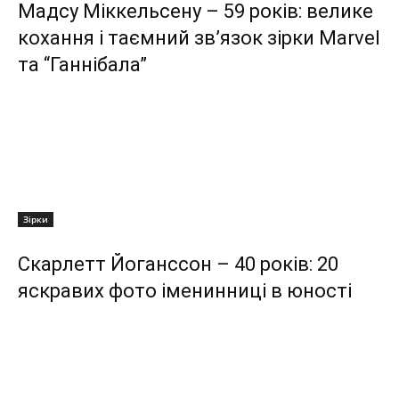
Мадсу Міккельсену – 59 років: велике
кохання і таємний зв’язок зірки Marvel
та “Ганнібала”
Зірки
Скарлетт Йоганссон – 40 років: 20
яскравих фото іменинниці в юності