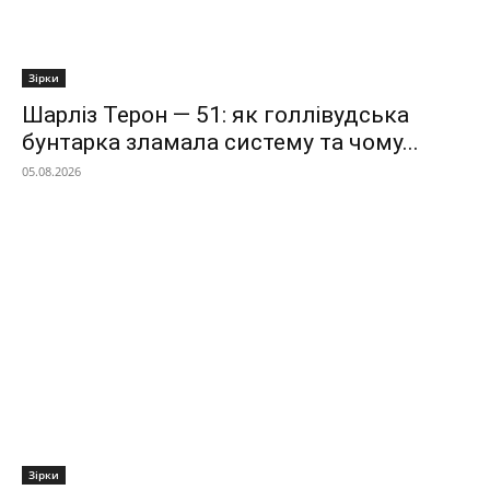
Зірки
Шарліз Терон — 51: як голлівудська
бунтарка зламала систему та чому...
05.08.2026
Зірки