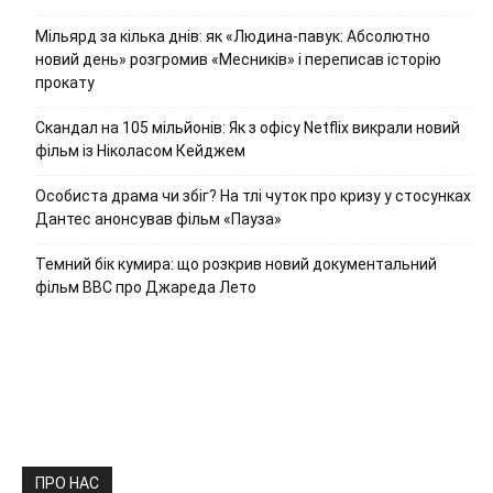
Мільярд за кілька днів: як «Людина-павук: Абсолютно
новий день» розгромив «Месників» і переписав історію
прокату
Скандал на 105 мільйонів: Як з офісу Netflix викрали новий
фільм із Ніколасом Кейджем
Особиста драма чи збіг? На тлі чуток про кризу у стосунках
Дантес анонсував фільм «Пауза»
Темний бік кумира: що розкрив новий документальний
фільм ВВС про Джареда Лето
ПРО НАС