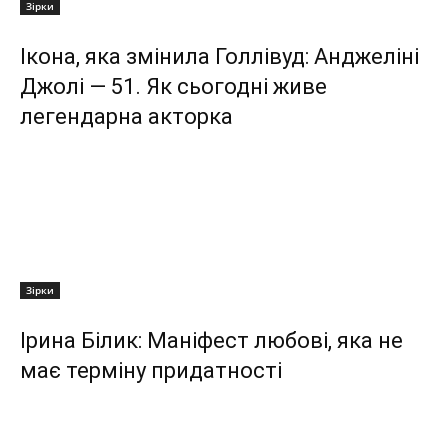
Зірки
Ікона, яка змінила Голлівуд: Анджеліні
Джолі — 51. Як сьогодні живе
легендарна акторка
Зірки
Ірина Білик: Маніфест любові, яка не
має терміну придатності