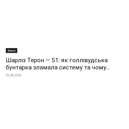
Зірки
Шарліз Терон — 51: як голлівудська
бунтарка зламала систему та чому...
05.08.2026