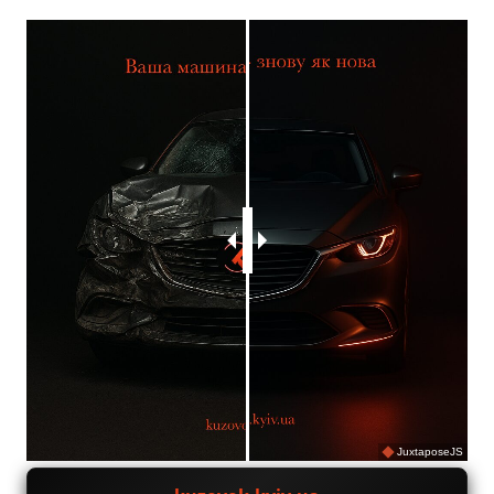
JuxtaposeJS