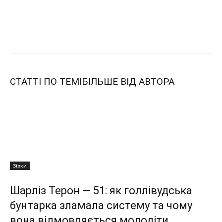
СТАТТІ ПО ТЕМІ
БІЛЬШЕ ВІД АВТОРА
Зірки
Шарліз Терон — 51: як голлівудська
бунтарка зламала систему та чому
вона відмовляється молодіти