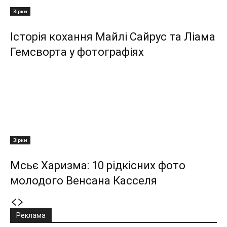
Зірки
Історія кохання Майлі Сайрус та Ліама
Гемсворта у фотографіях
Зірки
Мсьє Харизма: 10 рідкісних фото
молодого Венсана Касселя
Реклама