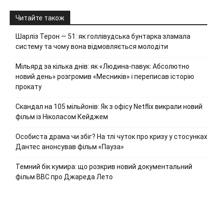
Читайте також
Шарліз Терон — 51: як голлівудська бунтарка зламала
систему та чому вона відмовляється молодіти
Мільярд за кілька днів: як «Людина-павук: Абсолютно
новий день» розгромив «Месників» і переписав історію
прокату
Скандал на 105 мільйонів: Як з офісу Netflix викрали новий
фільм із Ніколасом Кейджем
Особиста драма чи збіг? На тлі чуток про кризу у стосунках
Дантес анонсував фільм «Пауза»
Темний бік кумира: що розкрив новий документальний
фільм ВВС про Джареда Лето