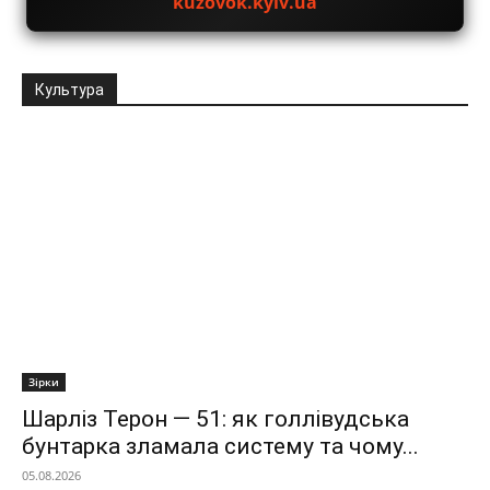
kuzovok.kyiv.ua
Культура
Зірки
Шарліз Терон — 51: як голлівудська
бунтарка зламала систему та чому...
05.08.2026