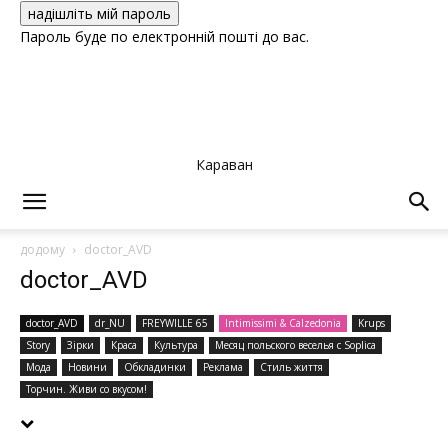
Пароль буде по електронній пошті до вас.
Караван
додому
doctor_AVD
doctor_AVD
doctor_AVD
dr_NU
FREYWILLE 65
Intimissimi & Calzedonia
Krups
Story
Зірки
Краса
Культура
Месяц польского веселья с Soplica
Мода
Новини
Обкладинки
Реклама
Стиль життя
Торчин. Живи со вкусом!