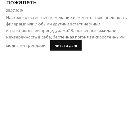
пожалеть
25.07.2019
Насколько естественно желание изменить свою внешность
филерами или любыми другими эстетическими
инъекционными процедурами? Завышенные ожидания,
неуверенность в себе, беспечная погоня за скоротечными
модными трендами,...
читати далі