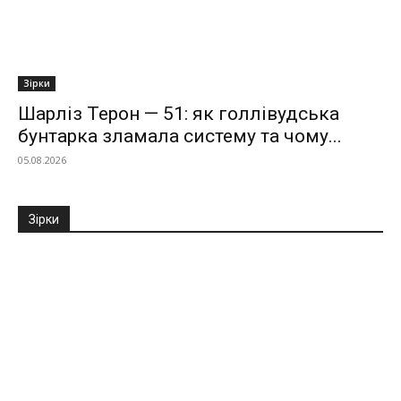
Зірки
Шарліз Терон — 51: як голлівудська
бунтарка зламала систему та чому...
05.08.2026
Зірки