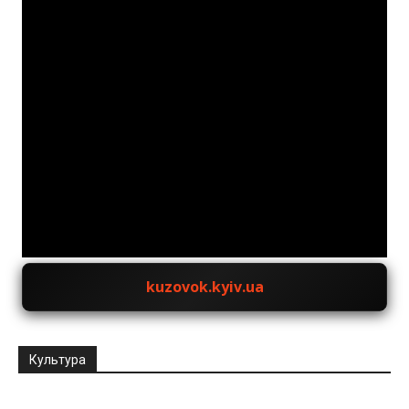
JuxtaposeJS
kuzovok.kyiv.ua
Культура