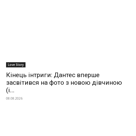
Love Story
Кінець інтриги: Дантес вперше
засвітився на фото з новою дівчиною
(і...
08.08.2026