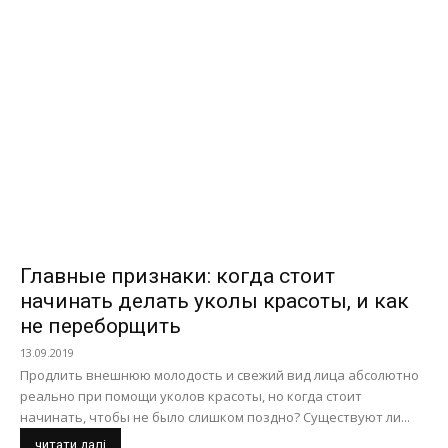
Главные признаки: когда стоит
начинать делать уколы красоты, и как
не переборщить
13.09.2019
Продлить внешнюю молодость и свежий вид лица абсолютно
реально при помощи уколов красоты, но когда стоит
начинать, чтобы не было слишком поздно? Существуют ли...
читати далі