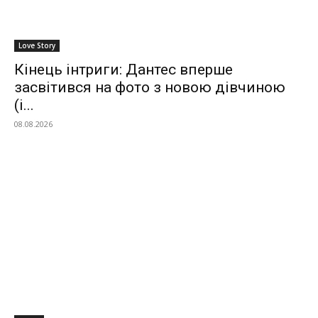
Love Story
Кінець інтриги: Дантес вперше
засвітився на фото з новою дівчиною
(і...
08.08.2026