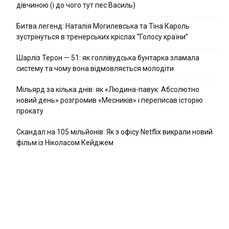
дівчиною (і до чого тут пес Василь)
Битва легенд: Наталія Могилевська та Тіна Кароль
зустрінуться в тренерських кріслах “Голосу країни”
Шарліз Терон — 51: як голлівудська бунтарка зламала
систему та чому вона відмовляється молодіти
Мільярд за кілька днів: як «Людина-павук: Абсолютно
новий день» розгромив «Месників» і переписав історію
прокату
Скандал на 105 мільйонів: Як з офісу Netflix викрали новий
фільм із Ніколасом Кейджем