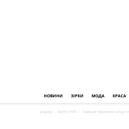
НОВИНИ
ЗІРКИ
МОДА
КРАСА
додому
doctor_AVD
Главные признаки: когда с