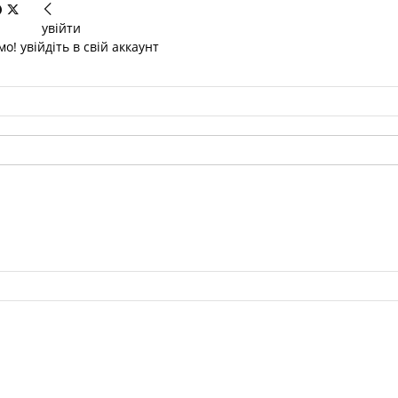
увійти
о! увійдіть в свій аккаунт