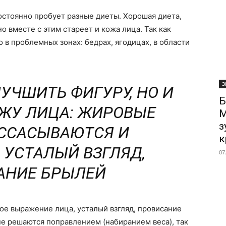
постоянно пробует разные диеты. Хорошая диета,
о вместе с этим стареет и кожа лица. Так как
 в проблемных зонах: бедрах, ягодицах, в области
З
УЧШИТЬ ФИГУРУ, НО И
Б
ЖУ ЛИЦА: ЖИРОВЫЕ
М
з
ССАСЫВАЮТСЯ И
к
УСТАЛЫЙ ВЗГЛЯД,
07
АНИЕ БРЫЛЕЙ
лое выражение лица, усталый взгляд, провисание
не решаются поправлением (набиранием веса), так