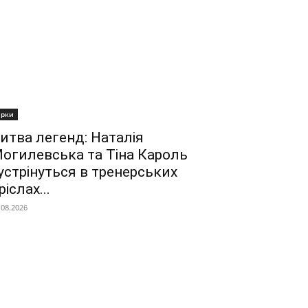
ірки
итва легенд: Наталія
огилевська та Тіна Кароль
устрінуться в тренерських
ріслах...
.08.2026