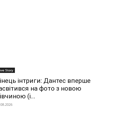
ove Story
інець інтриги: Дантес вперше
асвітився на фото з новою
івчиною (і...
.08.2026