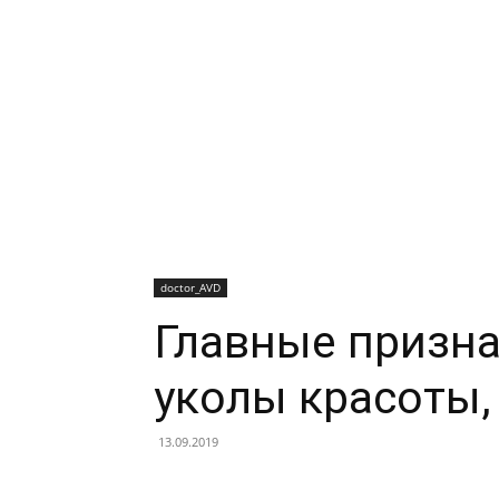
doctor_AVD
Главные призна
уколы красоты,
13.09.2019
Facebook
X
Telegram