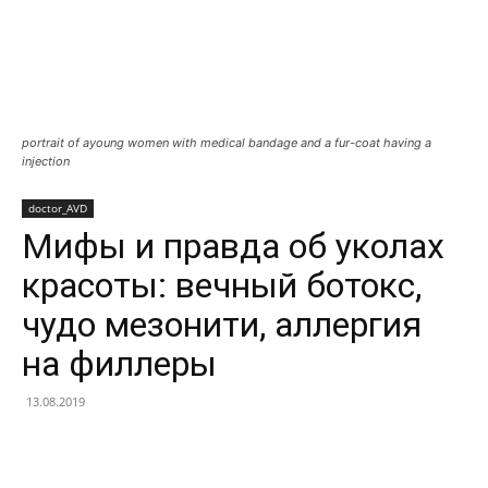
portrait of ayoung women with medical bandage and a fur-coat having a
injection
doctor_AVD
Мифы и правда об уколах
красоты: вечный ботокс,
чудо мезонити, аллергия
на филлеры
13.08.2019
Facebook
X
Telegram
Copy U