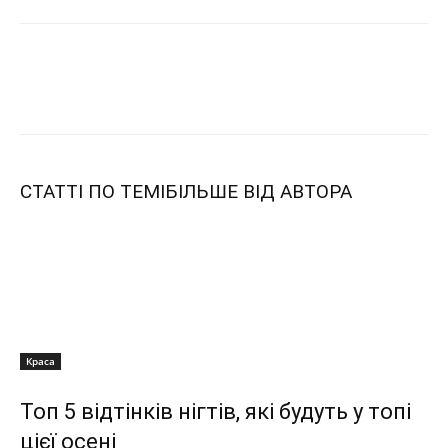
СТАТТІ ПО ТЕМІ
БІЛЬШЕ ВІД АВТОРА
Краса
Топ 5 відтінків нігтів, які будуть у топі
цієї осені