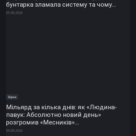
бунтарка зламала систему та чому...
05.08.2026
Зірки
Мільярд за кілька днів: як «Людина-
павук: Абсолютно новий день»
розгромив «Месників»...
04.08.2026