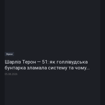
Зірки
Шарліз Терон — 51: як голлівудська
бунтарка зламала систему та чому...
05.08.2026