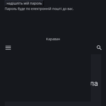
Пароль буде по електронній пошті до вас.
Караван
додому
Стиль життя
Гурме
Стиль життя
Гурме
Краса
Фігура
Сиртфуд-диета – секрет
похудения Адель: правила
и меню
05.05.2021