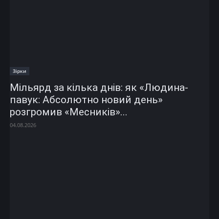
Зірки
Мільярд за кілька днів: як «Людина-
павук: Абсолютно новий день»
розгромив «Месників»...
04.08.2026