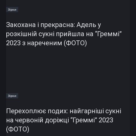
Зірки
Закохана і прекрасна: Адель у
розкішній сукні прийшла на “Греммі”
2023 з нареченим (ФОТО)
Зірки
Перехоплює подих: найгарніші сукні
на червоній доріжці “Греммі” 2023
(ФОТО)