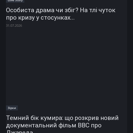
Особиста драма чи збіг? На тлі чуток
про кризу у стосунках...
31.07.2026
Зірки
Темний бік кумира: що розкрив новий
документальний фільм ВВС про
Джареда...