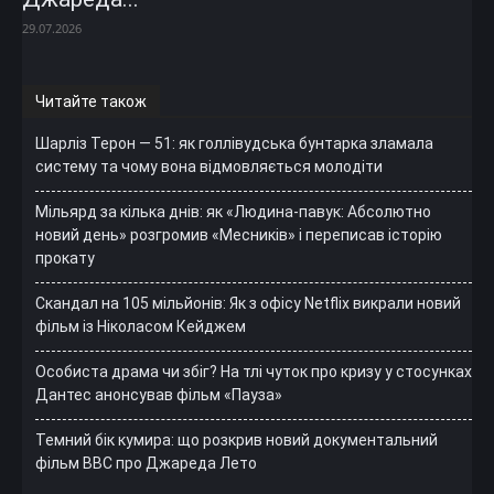
29.07.2026
Читайте також
Шарліз Терон — 51: як голлівудська бунтарка зламала
систему та чому вона відмовляється молодіти
Мільярд за кілька днів: як «Людина-павук: Абсолютно
новий день» розгромив «Месників» і переписав історію
прокату
Скандал на 105 мільйонів: Як з офісу Netflix викрали новий
фільм із Ніколасом Кейджем
Особиста драма чи збіг? На тлі чуток про кризу у стосунках
Дантес анонсував фільм «Пауза»
Темний бік кумира: що розкрив новий документальний
фільм ВВС про Джареда Лето