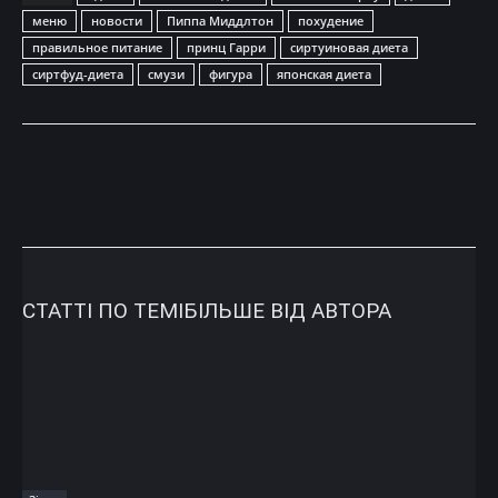
меню
новости
Пиппа Миддлтон
похудение
правильное питание
принц Гарри
сиртуиновая диета
сиртфуд-диета
смузи
фигура
японская диета
СТАТТІ ПО ТЕМІ
БІЛЬШЕ ВІД АВТОРА