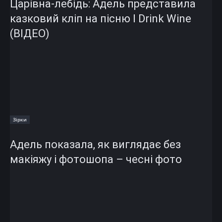
Царівна-лебідь: Адель представила
казковий кліп на пісню I Drink Wine
(ВІДЕО)
Зірки
Адель показала, як виглядає без
макіяжу і фотошопа – чесні фото