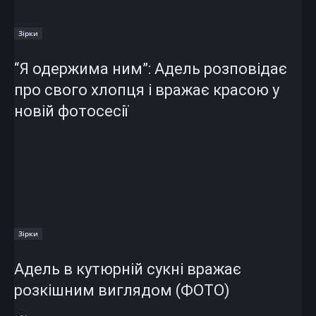
Зірки
“Я одержима ним”: Адель розповідає
про свого хлопця і вражає красою у
новій фотосесії
Зірки
Адель в кутюрній сукні вражає
розкішним виглядом (ФОТО)