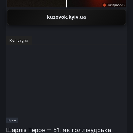
JuxtaposeJS
kuzovok.kyiv.ua
Культура
Зірки
Шарліз Терон — 51: як голлівудська