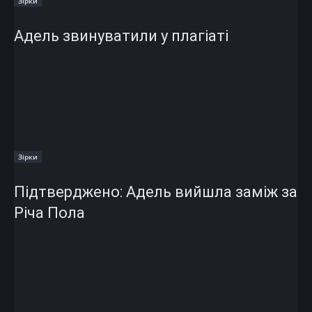
Зірки
Адель звинуватили у плагіаті
Зірки
Підтверджено: Адель вийшла заміж за
Річа Пола