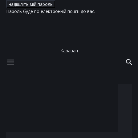
Пароль буде по електронній пошті до вас.
Караван
додому
теги
Гвинет Пэлтроу
тег: Гвинет Пэлтроу