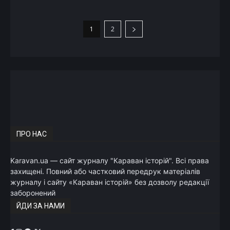
1
2
ПРО НАС
Karavan.ua — сайт журналу "Караван історій". Всі права
захищені. Повний або частковий передрук матеріалів
журналу і сайту «Караван історій» без дозволу редакції
заборонений
ЙДИ ЗА НАМИ