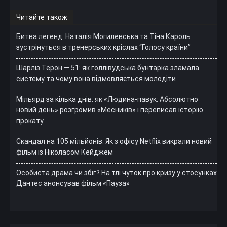
Читайте також
Битва легенд: Наталія Могилевська та Тіна Кароль
зустрінуться в тренерських кріслах “Голосу країни”
Шарліз Терон — 51: як голлівудська бунтарка зламала
систему та чому вона відмовляється молодіти
Мільярд за кілька днів: як «Людина-павук: Абсолютно
новий день» розгромив «Месників» і переписав історію
прокату
Скандал на 105 мільйонів: Як з офісу Netflix викрали новий
фільм із Ніколасом Кейджем
Особиста драма чи збіг? На тлі чуток про кризу у стосунках
Дантес анонсував фільм «Пауза»