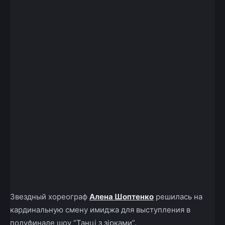
Facebook
X
Telegram
Copy U
Звездный хореограф
Алена Шоптенко
решилась на
кардинальную смену имиджа для выступления в
полуфинале шоу “Танці з зірками”.