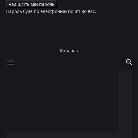
Пароль буде по електронній пошті до вас.
Караван
додому
Краса
Волосся
Краса
Волосся
Культура
ТБ
Алена Шоптенко
кардинально сменила
имидж
22.10.2017