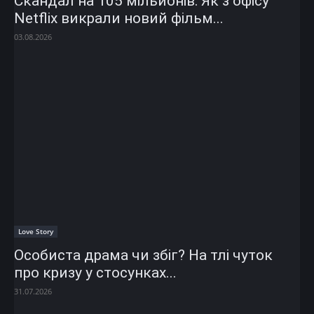
Скандал на 105 мільйонів: Як з офісу
Netflix викрали новий фільм...
03.08.2026
Love Story
Особиста драма чи збіг? На тлі чуток
про кризу у стосунках...
31.07.2026