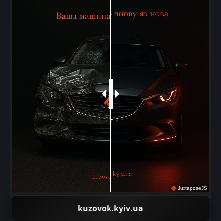
JuxtaposeJS
kuzovok.kyiv.ua