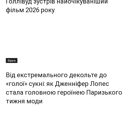
Голлівуд зустрів найочікуваніший
фільм 2026 року
Зірки
Від екстремального декольте до
«голої» сукні: як Дженніфер Лопес
стала головною героїнею Паризького
тижня моди