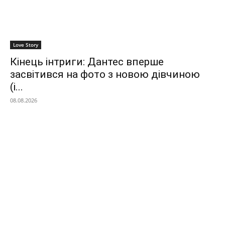
Love Story
Кінець інтриги: Дантес вперше
засвітився на фото з новою дівчиною
(і...
08.08.2026