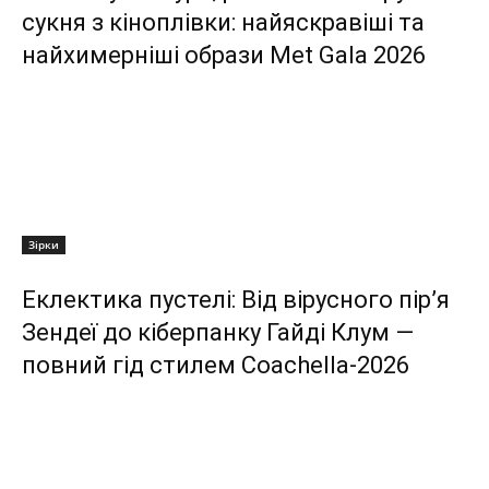
сукня з кіноплівки: найяскравіші та
найхимерніші образи Met Gala 2026
Зірки
Еклектика пустелі: Від вірусного пір’я
Зендеї до кіберпанку Гайді Клум —
повний гід стилем Coachella-2026