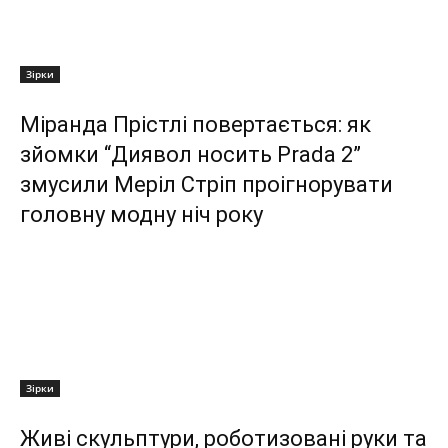
Зірки
Міранда Прістлі повертається: як
зйомки “Диявол носить Prada 2”
змусили Меріл Стріп проігнорувати
головну модну ніч року
Зірки
Живі скульптури, роботизовані руки та