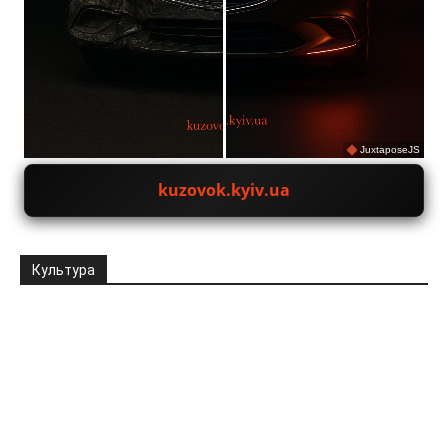
JuxtaposeJS
kuzovok.kyiv.ua
Культура