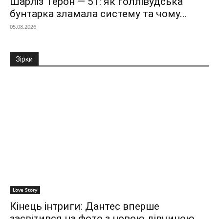
Шарліз Терон — 51: як голлівудська
бунтарка зламала систему та чому...
05.08.2026
Зірки
Love Story
Кінець інтриги: Дантес вперше
засвітився на фото з новою дівчиною