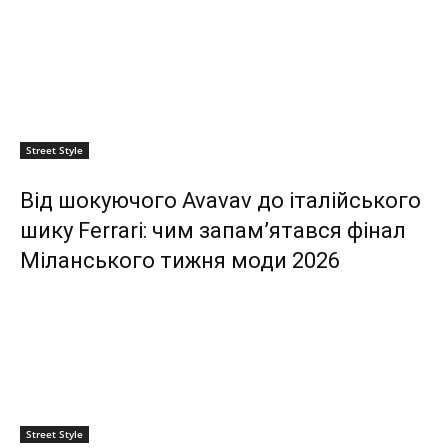
Street Style
Від шокуючого Avavav до італійського
шику Ferrari: чим запам’ятався фінал
Міланського тижня моди 2026
Street Style