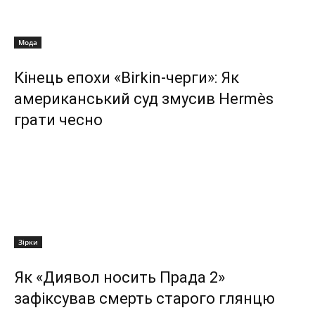
Мода
Кінець епохи «Birkin-черги»: Як
американський суд змусив Hermès
грати чесно
Зірки
Як «Диявол носить Прада 2»
зафіксував смерть старого глянцю