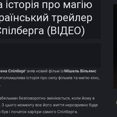
історія про магію
країнський трейлер
пілберга (ВІДЕО)
Copy URL
вена Спілберґ
зняв новий фільм із
Мішель Вільямc
риголомшлива історія про силу фільмів та магію кіно,
.
абельман безповоротно змініюється, коли йому в
. З цього моменту все його життя нерозривно буде
був і початок кар’єри самого Спілберга.