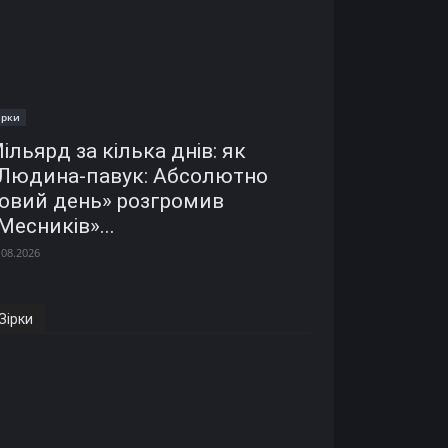
ірки
ільярд за кілька днів: як
Людина-павук: Абсолютно
овий день» розгромив
Месників»...
.08.2026
Зірки