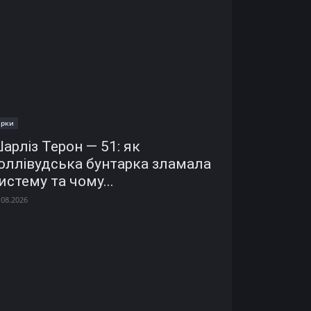
ірки
арліз Терон — 51: як
оллівудська бунтарка зламала
истему та чому...
.08.2026