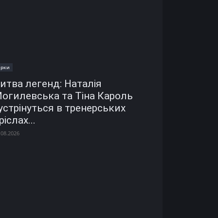
ірки
итва легенд: Наталія
огилевська та Тіна Кароль
устрінуться в тренерських
ріслах...
.08.2026