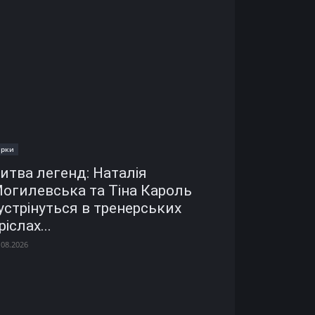
ірки
итва легенд: Наталія
огилевська та Тіна Кароль
устрінуться в тренерських
ріслах...
.08.2026