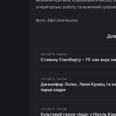
визнання критиків, а рецензенти високо о
операторську роботу та музичний супрові
Фото: B&H Distribution
Див
ЧИТАЙТЕ ТАКОЖ
Стивену Спилбергу – 75: как внук 
ЧИТАЙТЕ ТАКОЖ
Дженніфер Лопес, Ленні Кравіц та ін
перші кадри
ЧИТАЙТЕ ТАКОЖ
Культовий горор «Інші» з Ніколь Кі