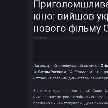
Приголомшлива 
кіно: вийшов у
нового фільму С
22.09.2022
Facebook
X
Telegram
Легендарний голлівудський режисер
Сті
та
Сетом Роґеном
. “
Фабельмани
” – це п
натхненна власним дитинством режисера
За сюжетом, доля хлопця на ім’я Семмі Ф
руки вперше потрапляє знімальна камера
пов’язано з кінематографом. Дуже схожим 