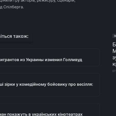
цінили гру акторів, режисуру, сценарій,
д Спілберга.
іться також:
З
Б
М
з
эмигрантов из Украины изменил Голливуд
к
07
ші зірки у комедійному бойовику про весілля:
дман покажуть в українських кінотеатрах