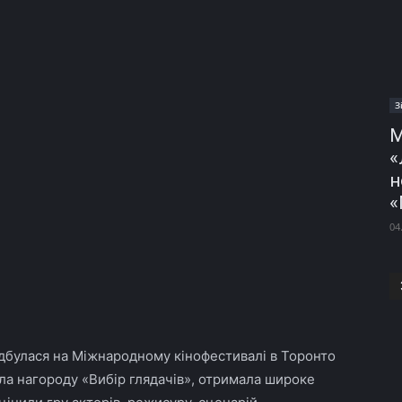
З
М
«
н
«
04
ідбулася на Міжнародному кінофестивалі в Торонто
ала нагороду «Вибір глядачів», отримала широке