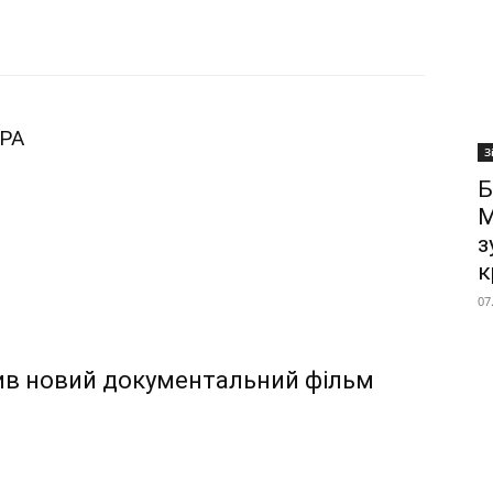
РА
З
Б
М
з
к
07
рив новий документальний фільм