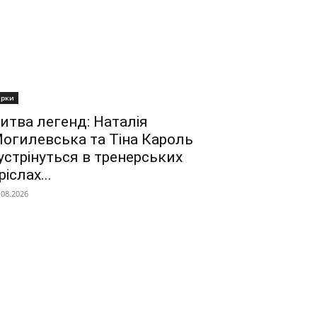
ірки
итва легенд: Наталія
огилевська та Тіна Кароль
устрінуться в тренерських
ріслах...
.08.2026