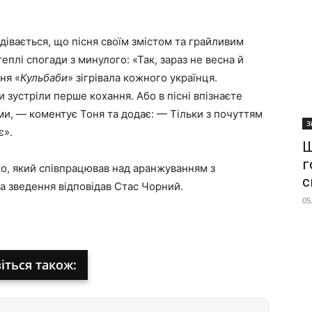
дівається, що пісня своїм змістом та грайливим
плі спогади з минулого: «Так, зараз не весна й
ня «
Кульбаби
» зігрівала кожного українця.
и зустріли перше кохання. Або в пісні впізнаєте
ми, — коментує Тоня та додає: — Тільки з почуттям
З
є».
Ш
г
ко, який співпрацював над аранжуванням з
с
 зведення відповідав Стас Чорний.
05
іться також: