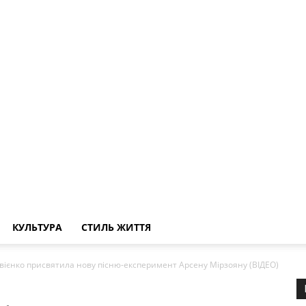
КУЛЬТУРА
СТИЛЬ ЖИТТЯ
твієнко присвятила нову пісню-експеримент Арсену Мірзояну (ВІДЕО)