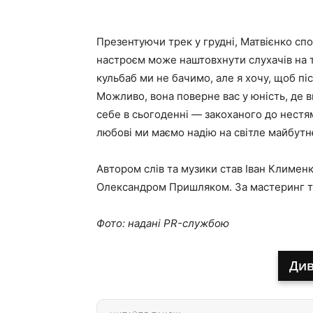
Презентуючи трек у грудні, Матвієнко спо
настроєм може наштовхнути слухачів на те
кульбаб ми не бачимо, але я хочу, щоб піс
Можливо, вона поверне вас у юність, де в
себе в сьогоденні — закоханого до нестя
любові ми маємо надію на світле майбутн
Автором слів та музики став Іван Климен
Олександром Пришляком. За мастеринг та
Фото: надані PR-службою
Див