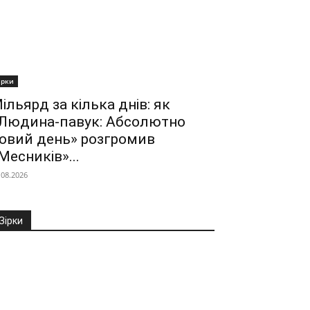
ірки
ільярд за кілька днів: як
Людина-павук: Абсолютно
овий день» розгромив
Месників»...
.08.2026
Зірки