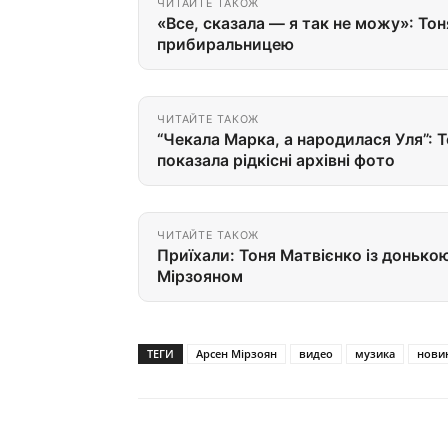
ЧИТАЙТЕ ТАКОЖ
«Все, сказала — я так не можу»: То
прибиральницею
ЧИТАЙТЕ ТАКОЖ
“Чекала Марка, а народилася Уля”: 
показала рідкісні архівні фото
ЧИТАЙТЕ ТАКОЖ
Приїхали: Тоня Матвієнко із донькою
Мірзояном
ТЕГИ
Арсен Мірзоян
видео
музика
нови