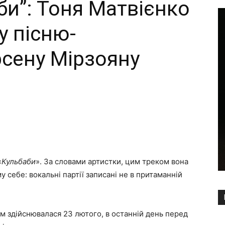
аби”: Тоня Матвієнко
у пісню-
сену Мірзояну
Copy URL
«
Кульбаби
». За словами артистки, цим треком вона
му себе: вокальні партії записані не в притаманній
ом здійснювалася 23 лютого, в останній день перед