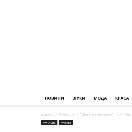
НОВИНИ
ЗІРКИ
МОДА
КРАСА
додому
Культура
“Цілуй мене і ваби”: Тоня Ма
Культура
Музика