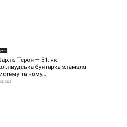
ірки
арліз Терон — 51: як
оллівудська бунтарка зламала
истему та чому...
.08.2026