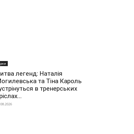
ірки
итва легенд: Наталія
огилевська та Тіна Кароль
устрінуться в тренерських
ріслах...
.08.2026