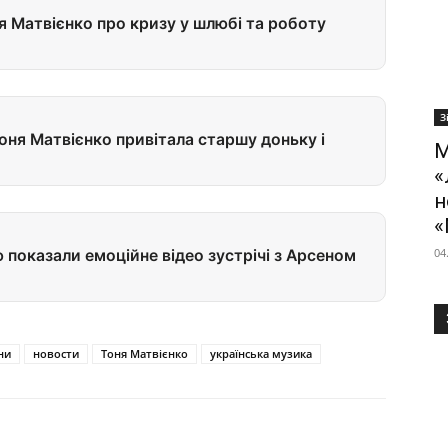
ня Матвієнко про кризу у шлюбі та роботу
З
Тоня Матвієнко привітала старшу доньку і
М
«
н
«
04
 показали емоційне відео зустрічі з Арсеном
ни
новости
Тоня Матвієнко
українська музика