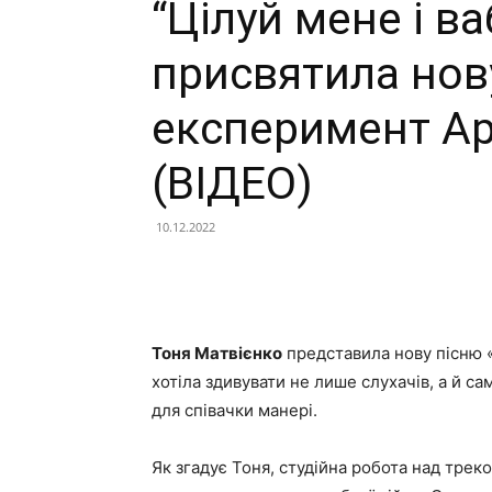
“Цілуй мене і в
присвятила нов
експеримент Ар
(ВІДЕО)
10.12.2022
Facebook
X
Telegram
Тоня Матвієнко
представила нову пісню 
хотіла здивувати не лише слухачів, а й са
для співачки манері.
Як згадує Тоня, студійна робота над трек