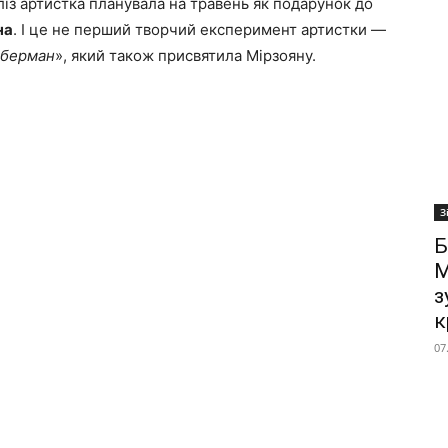
із артистка планувала на травень як подарунок до
на
. І це не перший творчий експеримент артистки —
берман
», який також присвятила Мірзояну.
З
Б
М
з
к
07