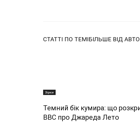
Share
СТАТТІ ПО ТЕМІ
БІЛЬШЕ ВІД АВТО
Зірки
Темний бік кумира: що розк
ВВС про Джареда Лето