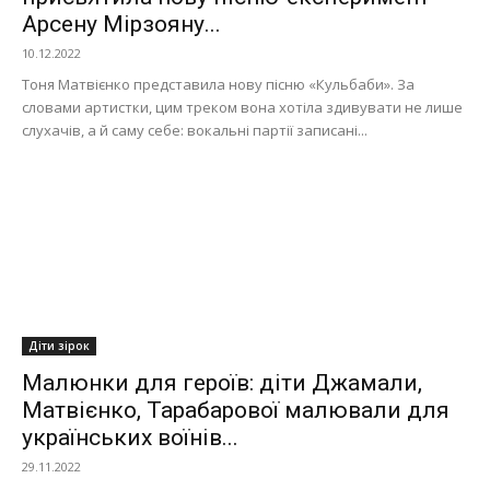
Арсену Мірзояну...
10.12.2022
Тоня Матвієнко представила нову пісню «Кульбаби». За
словами артистки, цим треком вона хотіла здивувати не лише
слухачів, а й саму себе: вокальні партії записані...
Діти зірок
Малюнки для героїв: діти Джамали,
Матвієнко, Тарабарової малювали для
українських воїнів...
29.11.2022