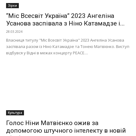
Зірки
“Міс Всесвіт Україна” 2023 Ангеліна
Усанова заспівала з Ніно Катамадзе і...
28.03.2024
Власниця титулу "Міс Всесвіт Україна" 2023 Ангеліна Усанова
заспівала разом із Ніно Катамадзе та Тонею Матвієнко. Виступ
відбувся у Відні в межах концерту PEACE....
Культура
Голос Ніни Матвієнко ожив за
допомогою штучного інтелекту в новій