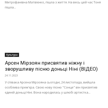
Митрофанівна Матвієнко, пішла з життя. На весь цей час Тоня
пішла...
Культура
Арсен Мірзоян присвятив ніжну і
зворушливу пісню доньці Ніні (ВІДЕО)
24.11.2023
У співака Арсена Мірзояна сьогодні, 24 листопада, вийшла
особлива прем'єра. Свою нову пісню "Сонце" він присвятив
єдиній доньці Ніні. Вона народилась у шлюбі артистка...