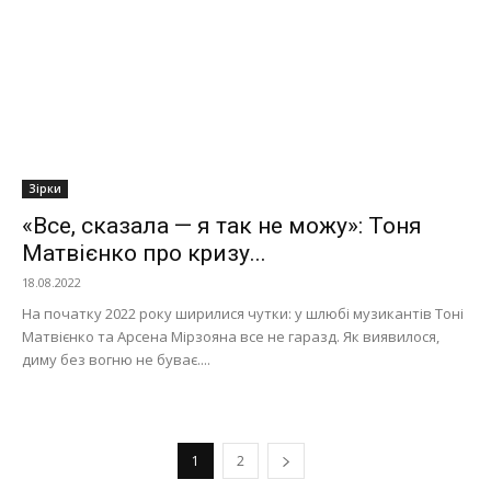
Зірки
«Все, сказала — я так не можу»: Тоня
Матвієнко про кризу...
18.08.2022
На початку 2022 року ширилися чутки: у шлюбі музикантів Тоні
Матвієнко та Арсена Мірзояна все не гаразд. Як виявилося,
диму без вогню не буває....
1
2