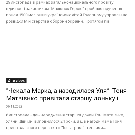
29 листопада в рамках загальнонаціонального проєкту
вдячності захисникам “Малюнок Герою” пройшло вручення
понад 1500 малюнків українських дітей Головному управлінню
розвідки Міністерства оборони України. Протягом пів...
Діти зірок
“Чекала Марка, а народилася Уля”: Тоня
Матвієнко привітала старшу доньку і...
06.11.2022
6 листопада - деь народження старшої дочки Тоні Матвієнко,
Уляни. Дівчині виповнилося 24 роки. З цієї нагоди мама Тоня
привітала свого первістка в "Інстаграмі"- теплими...