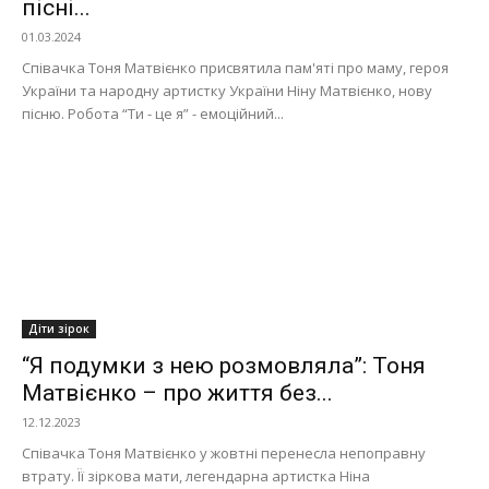
пісні...
01.03.2024
Співачка Тоня Матвієнко присвятила пам'яті про маму, героя
України та народну артистку України Ніну Матвієнко, нову
пісню. Робота “Ти - це я” - емоційний...
Діти зірок
“Я подумки з нею розмовляла”: Тоня
Матвієнко – про життя без...
12.12.2023
Співачка Тоня Матвієнко у жовтні перенесла непоправну
втрату. Її зіркова мати, легендарна артистка Ніна