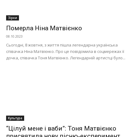
Зірки
Померла Ніна Матвієнко
08.10.2023
Сьогодні, 8 жовтня, з життя пішла легендарна українська
співачка Ніна Матвієнко. Про це повідомила в соцмережах її
дочка, співачка Тоня Матвієнко. Легендарній артистці було...
Культура
“Цілуй мене і ваби”: Тоня Матвієнко
присвятила нову пісню-експеримент