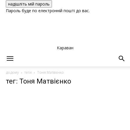
Пароль буде по електронній пошті до вас.
Караван
додому
теги
Тоня Матвієнко
тег: Тоня Матвієнко