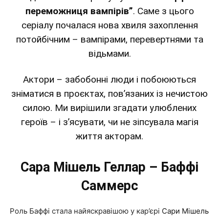
переможниця вампірів”
.
Саме з цього
серіалу почалася нова хвиля захоплення
потойбічним – вампірами, перевертнями та
відьмами.
Актори – забобонні люди і побоюються
зніматися в проєктах, пов’язаних із нечистою
силою.
Ми вирішили згадати улюблених
героїв – і з’ясувати, чи не зіпсувала магія
життя акторам.
Сара Мішель Геллар – Баффі
Саммерс
Роль Баффі стала найяскравішою у кар’єрі
Сари Мішель