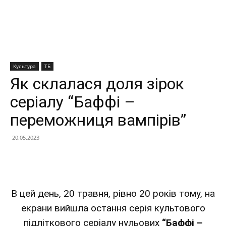
Культура
ТБ
Як склалася доля зірок
серіалу “Баффі –
переможниця вампірів”
20.05.2023
Facebook
X
Telegram
Copy U
В цей день, 20 травня, рівно 20 років тому, на
екрани вийшла остання серія культового
підліткового серіалу нульових
“Баффі –