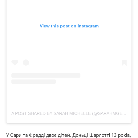
View this post on Instagram
A POST SHARED BY SARAH MICHELLE (@SARAHMGELLAR)
У Сари та Фредді двоє дітей.
Доньці Шарлотті 13 років,