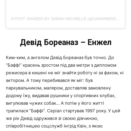
A POST SHARED BY SARAH MICHELLE (@SARAHMGELLAR)
Девід Бореаназ – Енжел
Ким-ким, а ангелом Девід Бореаназ був точно.
До
“Баффі” красень зростом під два метри з дипломом
режисера в кишені не міг знайти роботу ні за фахом, ні
актором.
А тому перебивався як міг: був
паркувальником, маляром, доставляв замовлену
додому їжу, видавав рушники у спортивних клубах,
вигулював чужих собак… А потім у його житті
трапилася “Баффі”.
Серіал стартував 1997 року.
У цей
же рік Девід одружився зі своєю дівчиною,
співробітницею соцслужб Інгрід Квін, з якою