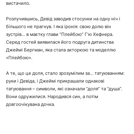
вистачило.
Розлучившись, Девід заводив стосунки на одну ніч і
більшого не прагнув.
І яка іронія: свою долю він
зустрів… в маєтку глави “Плейбою” Г’ю Хефнера.
Серед гостей виявилася його подруга дитинства
Джеймі Бергман, яка стала акторкою та моделлю
«Плейбою».
А те, що це доля, стало зрозумілим за… татуюванням:
руки і Девіда, і Джеймі прикрашали однакові
татуювання – символи, які означали “доля” та “душа”.
Вони одружилися.
Народився син, а потім
довгоочікувана дочка.