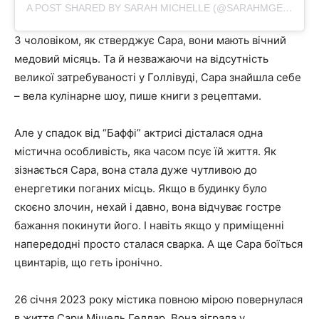
A POST SHARED BY SARAH MICHELLE (@SARAHMGELLAR)
З чоловіком, як стверджує Сара, вони мають вічний
медовий місяць.
Та й незважаючи на відсутність
великої затребуваності у Голлівуді, Сара знайшла себе
– вела кулінарне шоу, пише книги з рецептами.
Але у спадок від “Баффі” актрисі дісталася одна
містична особливість, яка часом псує їй життя.
Як
зізнається Сара, вона стала дуже чутливою до
енергетики поганих місць.
Якщо в будинку було
скоєно злочин, нехай і давно, вона відчуває гостре
бажання покинути його.
І навіть якщо у приміщенні
напередодні просто сталася сварка.
А ще Сара боїться
цвинтарів, що геть іронічно.
26 січня 2023 року містика повною мірою повернулася
в життя Сари Мішель Геллар. Вона зіграла у