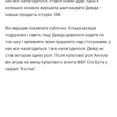
них все налагодилося, стався новий удар: одна з
колишніх коханок вирішила шантажувати Девіда –
інакше продасть історію ЗМІ.
Він вирішив покаятися публічно.
Кілька місяців
подружжю і навіть тещі Девіда довелося ходити по
ток-шоу і запевняти: вони працюють над стосунками, у
них все налагодиться.
І все налагодилося. Девід не
став актором однієї ролі.
Після культової ролі Ангела
він зіграв не менш культового агента ФБР Сілі Бута у
серіалі “Кістки”.