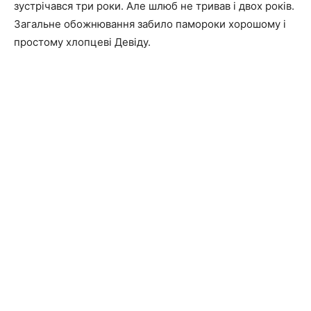
зустрічався три роки.
Але шлюб не тривав і двох років.
Загальне обожнювання забило памороки хорошому і
простому хлопцеві Девіду.