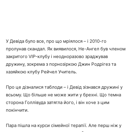
У Девіда було все, про що мріялося – і 2010-го
пролунав скандал.
Як виявилося, Не-Ангел був членом
закритого VIP-клубу і неодноразово зраджував
дружину, зокрема з порнозіркою Джин Родрігез та
хазяйкою клубу Рейчел Учитель.
Про це дізналися таблоди – і Девід зізнався дружині у
всьому.
Що більше не може жити у брехні.
Що темна
сторона Голлівуда затягла його, і він хоче з цим
покінчити.
Пара пішла на курси сімейної терапії.
Але перш ніж у