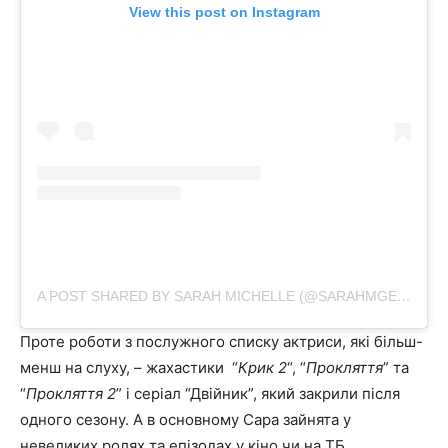
View this post on Instagram
A POST SHARED BY SARAH MICHELLE (@SARAHMGELLAR)
Проте роботи з послужного списку актриси, які більш-
менш на слуху, – жахастики “
Крик 2
“, “
Прокляття
” та
“
Прокляття 2
” і серіал “Двійник”, який закрили після
одного сезону.
А в основному Сара зайнята у
невеликих ролях та епізодах у кіно чи на ТБ.