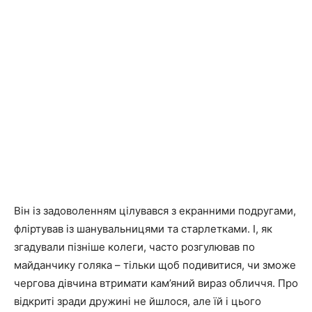
Він із задоволенням цілувався з екранними подругами,
фліртував із шанувальницями та старлетками.
І, як
згадували пізніше колеги, часто розгулював по
майданчику голяка – тільки щоб подивитися, чи зможе
чергова дівчина втримати кам’яний вираз обличчя.
Про
відкриті зради дружині не йшлося, але їй і цього