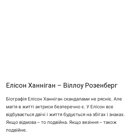
Елісон Ханніган – Віллоу Розенберг
Біографія Елісон Ханніган скандалами не рясніє.
Але
магія в житті актриси безперечно є.
У Елісон все
відбувається двічі і життя будується на збігах і знаках.
Якщо відмова – то подвійна.
Якщо везіння – також
подвійне.