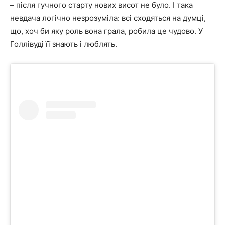
–
після гучного старту нових висот не було.
І така
невдача логічно незрозуміла: всі сходяться на думці,
що, хоч би яку роль вона грала, робила це чудово.
У
Голлівуді її знають і люблять.