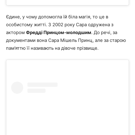
Єдине, у чому допомогла їй біла магія, то це в
особистому житті.
З 2002 року Сара одружена з
актором
Фредді Принцом-молодшим
.
До речі, за
документами вона Сара Мішель Принц, але за старою
пам’яттю її називають на дівоче прізвище.