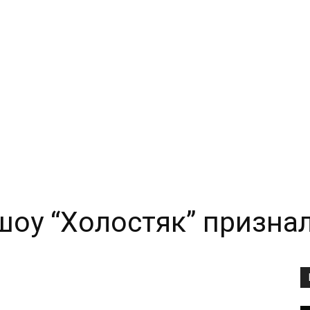
оу “Холостяк” призналс
Copy URL