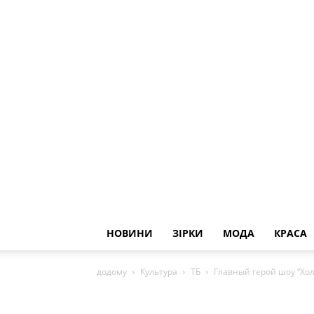
НОВИНИ
ЗІРКИ
МОДА
КРАСА
додому
Культура
ТБ
Главный герой шоу “Хол