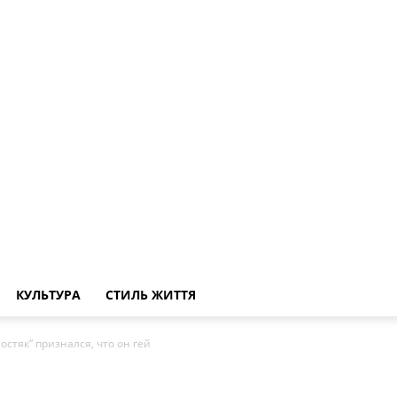
КУЛЬТУРА
СТИЛЬ ЖИТТЯ
остяк” признался, что он гей