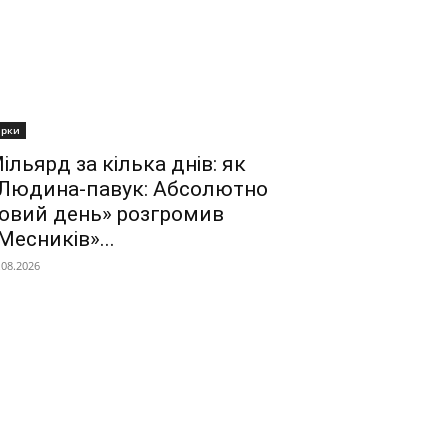
ірки
ільярд за кілька днів: як
Людина-павук: Абсолютно
овий день» розгромив
Месників»...
.08.2026