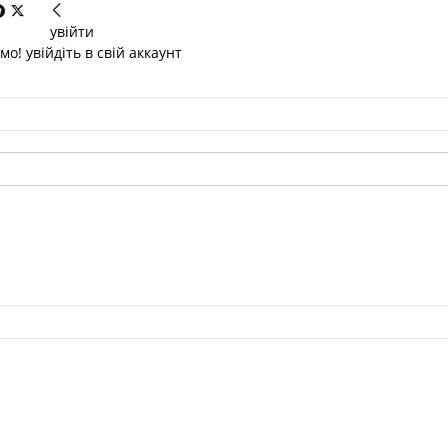
увійти
о! увійдіть в свій аккаунт