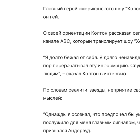
Главный герой американского шоу “Холос
он гей.
О своей ориентации Колтон рассказал сег
канале ABC, который транслирует шоу “Х
“Я долго бежал от себя. Я долго ненавидел
пор перерабатывал эту информацию. Слу
людям”, – сказал Колтон в интервью.
По словам реалити-звезды, неприятие св
мыслей:
“Однажды я осознал, что предпочел бы ум
послужило для меня главным сигналом, чт
признался Андервуд.