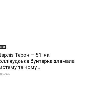
ірки
арліз Терон — 51: як
оллівудська бунтарка зламала
истему та чому...
.08.2026