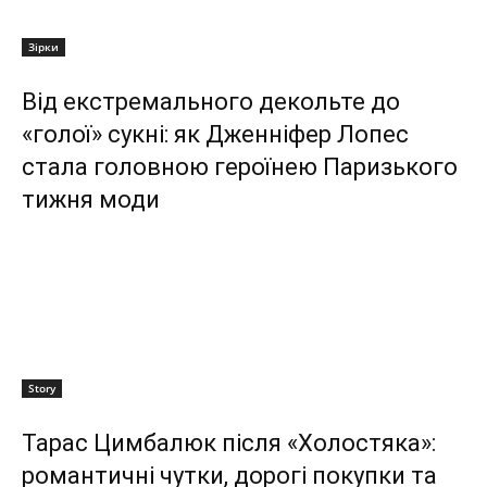
Зірки
Від екстремального декольте до
«голої» сукні: як Дженніфер Лопес
стала головною героїнею Паризького
тижня моди
Story
Тарас Цимбалюк після «Холостяка»:
романтичні чутки, дорогі покупки та