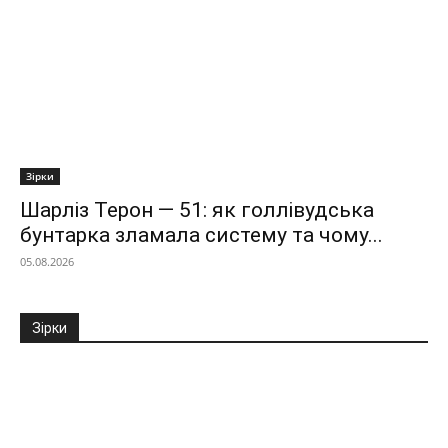
Зірки
Шарліз Терон — 51: як голлівудська
бунтарка зламала систему та чому...
05.08.2026
Зірки