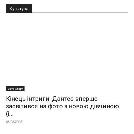
Культура
Love Story
Кінець інтриги: Дантес вперше
засвітився на фото з новою дівчиною
(і...
08.08.2026