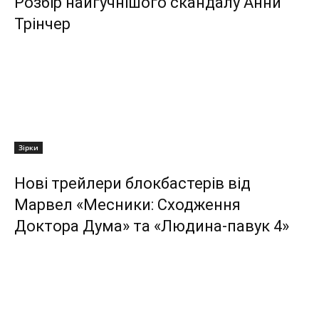
Розбір найгучнішого скандалу Анни
Трінчер
Зірки
Нові трейлери блокбастерів від
Марвел «Месники: Сходження
Доктора Дума» та «Людина-павук 4»