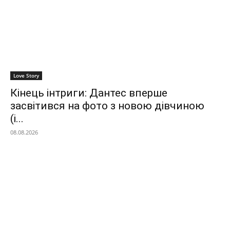
Love Story
Кінець інтриги: Дантес вперше
засвітився на фото з новою дівчиною
(і...
08.08.2026