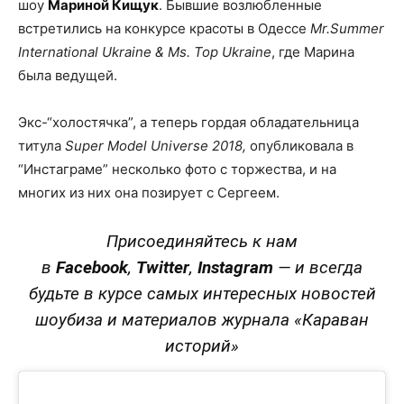
шоу
Мариной Кищук
. Бывшие возлюбленные
встретились на конкурсе красоты в Одессе
Mr.Summer
International Ukraine & Ms. Top Ukraine
, где Марина
была ведущей.
Экс-“холостячка”, а теперь гордая обладательница
титула
Super Model Universe 2018,
опубликовала в
“Инстаграме” несколько фото с торжества, и на
многих из них она позирует с Сергеем.
Присоединяйтесь к нам
в
Facebook
,
Twitter
,
Instagram
—
и всегда
будьте в курсе самых интересных новостей
шоубиза и материалов журнала «Караван
историй»