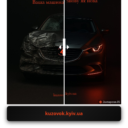
JuxtaposeJS
kuzovok.kyiv.ua