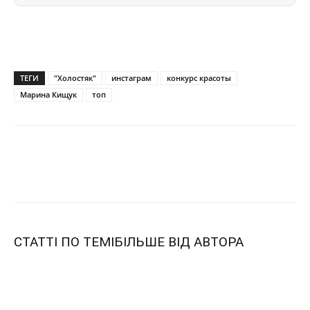
ТЕГИ
"Холостяк"
инстаграм
конкурс красоты
Марина Кищук
топ
СТАТТІ ПО ТЕМІ
БІЛЬШЕ ВІД АВТОРА