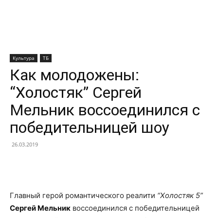
Культура
ТБ
Как молодожены:
“Холостяк” Сергей
Мельник воссоединился с
победительницей шоу
26.03.2019
Facebook
X
Telegram
Copy U
Главный герой романтического реалити
“Холостяк 5”
Сергей Мельник
воссоединился с победительницей