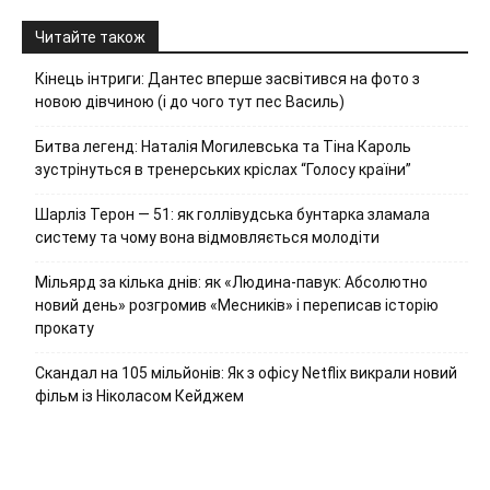
Читайте також
Кінець інтриги: Дантес вперше засвітився на фото з
новою дівчиною (і до чого тут пес Василь)
Битва легенд: Наталія Могилевська та Тіна Кароль
зустрінуться в тренерських кріслах “Голосу країни”
Шарліз Терон — 51: як голлівудська бунтарка зламала
систему та чому вона відмовляється молодіти
Мільярд за кілька днів: як «Людина-павук: Абсолютно
новий день» розгромив «Месників» і переписав історію
прокату
Скандал на 105 мільйонів: Як з офісу Netflix викрали новий
фільм із Ніколасом Кейджем