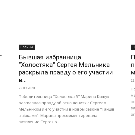
Новини
З
”
Бывшая избранница
П
“Холостяка” Сергея Мельника
п
раскрыла правду о его участии
м
в...
22
22.09.2020
П
м
Победительница "Холостяка-5" Марина Кищук
н
рассказала правду об отношениях с Сергеем
за
Мельником и его участии в новом сезоне "Танців
.
оп
з зірками". Марина прокомментировала
заявление Сергея о...