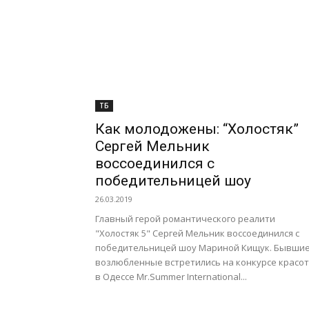
ТБ
Как молодожены: “Холостяк”
Сергей Мельник
воссоединился с
победительницей шоу
26.03.2019
Главный герой романтического реалити
"Холостяк 5" Сергей Мельник воссоединился с
победительницей шоу Мариной Кищук. Бывши
возлюбленные встретились на конкурсе красо
в Одессе Mr.Summer International...