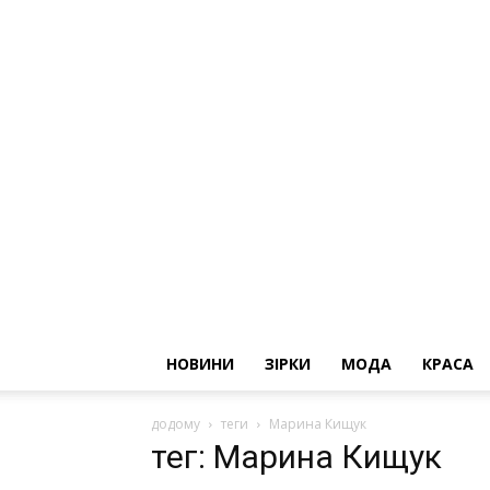
НОВИНИ
ЗІРКИ
МОДА
КРАСА
додому
теги
Марина Кищук
тег: Марина Кищук