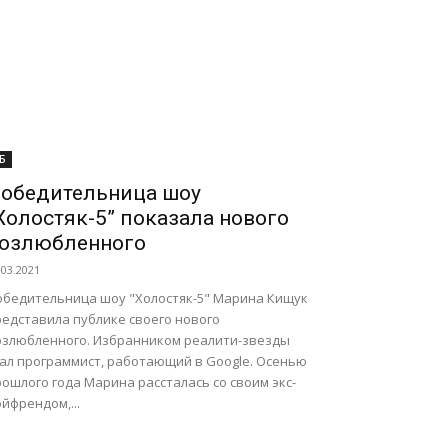
Б
обедительница шоу
Холостяк-5” показала нового
озлюбленного
.03.2021
обедительница шоу "Холостяк-5" Марина Кищук
редставила публике своего нового
озлюбленного. Избранником реалити-звезды
тал программист, работающий в Google. Осенью
ошлого года Марина рассталась со своим экс-
йфрендом,...