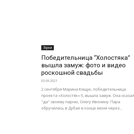
Зірки
Победительница “Холостяка”
вышла замуж: фото и видео
роскошной свадьбы
03.09.2021
2 сентября Марина Кищук, победительница
проекта «Холостяк«-5, вышла замуж. Она сказа
"да" своему парню, Олегу Ивонину. Пара
обручилась в Дубае в конце июня через...