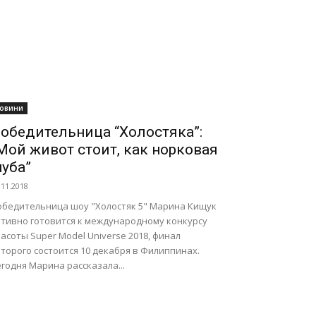
овини
обедительница “Холостяка”:
Мой живот стоит, как норковая
уба”
.11.2018
обедительница шоу "Холостяк 5" Марина Кищук
ктивно готовится к международному конкурсу
асоты Super Model Universe 2018, финал
торого состоится 10 декабря в Филиппинах.
годня Марина рассказала...