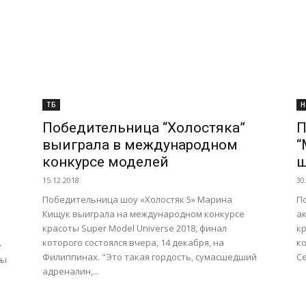
ТБ
Н
Победительница “Холостяка”
П
выиграла в международном
“
конкурсе моделей
ш
15.12.2018
30
Победительница шоу «Холостяк 5» Марина
П
Кищук выиграла на международном конкурсе
а
красоты Super Model Universe 2018, финал
кр
которого состоялся вчера, 14 декабря, на
ко
е
Филиппинах. "Это такая гордость, сумасшедший
Се
ты
адреналин,...