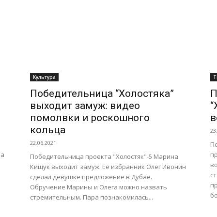
Культура
Т
Победительница “Холостяка”
П
выходит замуж: видео
“
помолвки и роскошного
в
кольца
23
22.06.2021
П
ла
п
Победительница проекта "Холостяк"-5 Марина
в
Кищук выходит замуж. Ее избранник Олег Ивонин
с
сделал девушке предложение в Дубае.
пр
Обручение Марины и Олега можно назвать
бо
стремительным. Пара познакомилась...