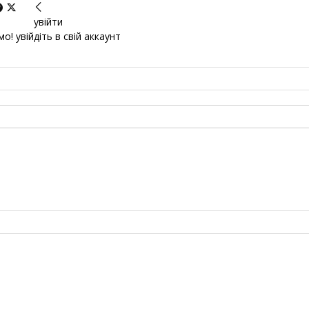
увійти
о! увійдіть в свій аккаунт