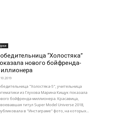
ірки
обедительница “Холостяка”
оказала нового бойфренда-
иллионера
.10.2019
обедительница "Холостяка-5", учительница
атематики из Глухова Марина Кищук показала
ового бойфренда-миллионера. Красавица,
воевавшая титул Super Model Universe 2018,
убликовала в "Инстаграме" фото, на которых...