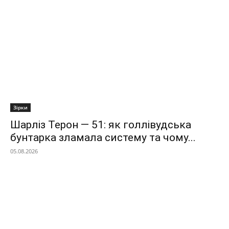
Зірки
Шарліз Терон — 51: як голлівудська
бунтарка зламала систему та чому...
05.08.2026