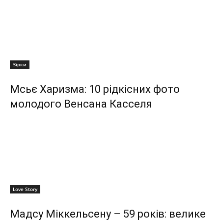
Зірки
Мсьє Харизма: 10 рідкісних фото
молодого Венсана Касселя
Love Story
Мадсу Міккельсену – 59 років: велике