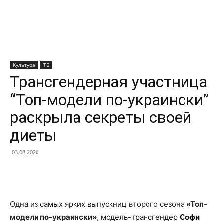
Культура
ТБ
Трансгендерная участница
“Топ-модели по-украински”
раскрыла секреты своей
диеты
03.08.2020
Facebook
X
Telegram
Copy U
Одна из
самых ярких выпускниц
второго сезона
«Топ-
модели по-украински»
,
модель-трансгендер
Софи