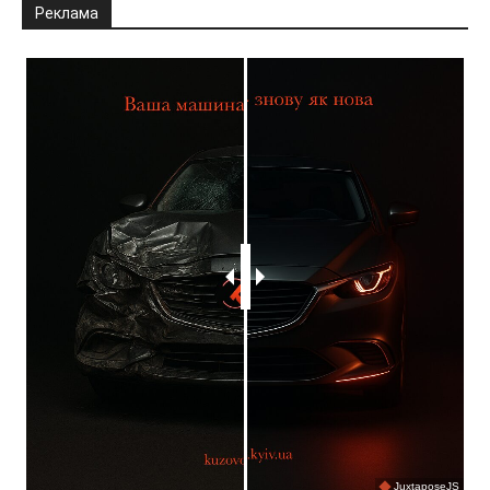
Реклама
JuxtaposeJS