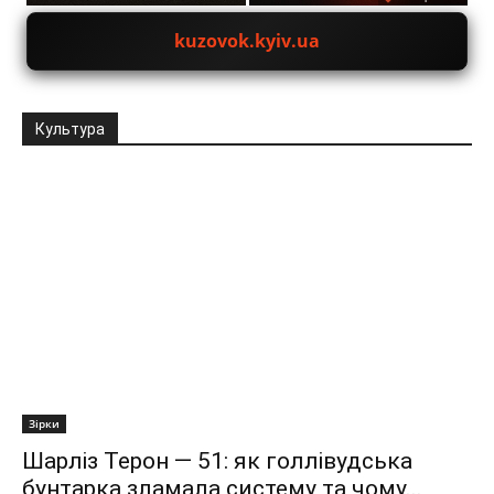
kuzovok.kyiv.ua
Культура
Зірки
Шарліз Терон — 51: як голлівудська
бунтарка зламала систему та чому...