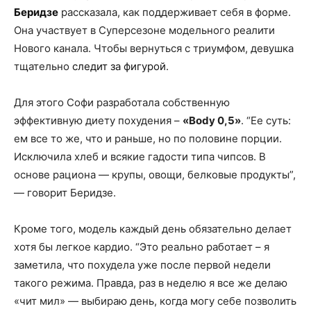
Беридзе
рассказала, как поддерживает себя в форме.
Она участвует в Суперсезоне модельного реалити
Нового канала. Чтобы вернуться с триумфом, девушка
тщательно
следит за фигурой
.
Для этого Софи разработала собственную
эффективную диету похудения –
«Body 0,5»
. “Ее суть:
ем все то же, что и раньше, но по половине порции.
Исключила хлеб и всякие гадости типа чипсов. В
основе рациона — крупы, овощи, белковые продукты”,
— говорит Беридзе.
Кроме того, модель каждый день обязательно делает
хотя бы легкое кардио. “Это реально работает – я
заметила, что похудела уже после первой недели
такого режима. Правда, раз в неделю я все же делаю
«чит мил» — выбираю день, когда могу себе позволить