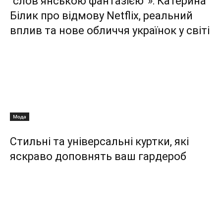
“слов’янською фантазією”»: Катерина
Білик про відмову Netflix, реальний
вплив та нове обличчя українок у світі
Мода
Стильні та універсальні куртки, які
яскраво доповнять ваш гардероб