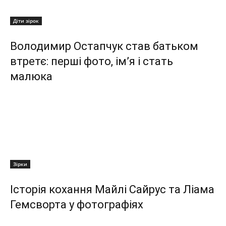
Діти зірок
Володимир Остапчук став батьком
втретє: перші фото, ім’я і стать
малюка
Зірки
Історія кохання Майлі Сайрус та Ліама
Гемсворта у фотографіях