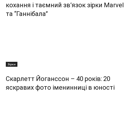
кохання і таємний зв’язок зірки Marvel
та “Ганнібала”
Зірки
Скарлетт Йоганссон – 40 років: 20
яскравих фото іменинниці в юності