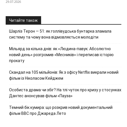
29.07.2026
Читайте також
Шарліз Терон — 51: як голлівудська бунтарка зламала
систему та чому вона відмовляється молодіти
Мільярд за кілька днів: як «Людина-павук: Абсолютно
новий день» розгромив «Месників» і переписав історію
прокату
Скандал на 105 мільйонів: Як з офісу Netflix викрали новий
фільм із Ніколасом Кейджем
Особиста драма чи збіг? На тлі чуток про кризу у стосунках
Дантес анонсував фільм «Пауза»
Темний бік кумира: що розкрив новий документальний
фільм ВВС про Джареда Лето