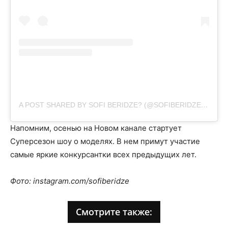
A POST SHARED BY SOFI BERIDZE? (@SOFIBERIDZE)
ON
JU
Напомним, осенью на Новом канале стартует
Суперсезон шоу о моделях. В нем примут участие
самые яркие конкурсантки всех предыдущих лет.
Фото: instagram.com/sofiberidze
Смотрите также: