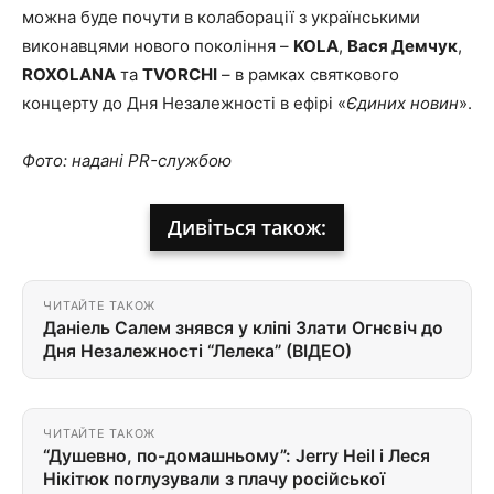
можна буде почути в колаборації з українськими
виконавцями нового покоління –
KOLA
,
Вася Демчук
,
ROXOLANA
та
TVORCHI
– в рамках святкового
концерту до Дня Незалежності в ефірі «
Єдиних новин
».
Фото: надані PR-службою
Дивіться також:
ЧИТАЙТЕ ТАКОЖ
Даніель Салем знявся у кліпі Злати Огнєвіч до
Дня Незалежності “Лелека” (ВІДЕО)
ЧИТАЙТЕ ТАКОЖ
“Душевно, по-домашньому”: Jerry Heil і Леся
Нікітюк поглузували з плачу російської