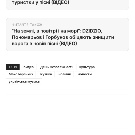
туристки у пісні (ВІДЕО)
ЧИТАЙТЕ ТАКОЖ
“На землі, в повітрі і на морі”: DZIDZIO,
Пономарьов і Горбунов обіцяють знищити
ворога в новій пісні (ВІДЕО)
ТЕГИ
видео
День Незалежності
культура
Макс Барських
музика
новини
новости
українська музика