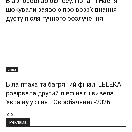
Від любові до бізнесу: Потап і Настя
шокували заявою про возз’єднання
дуету після гучного розлучення
Зірки
Біла птаха та багряний фінал: LELÉKA
розірвала другий півфінал і вивела
Україну у фінал Євробачення-2026
Реклама