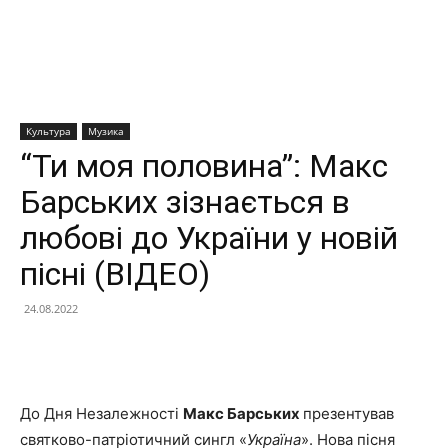
Культура
Музика
“Ти моя половина”: Макс
Барських зізнається в
любові до України у новій
пісні (ВІДЕО)
24.08.2022
Facebook
X
Telegram
Copy U
До Дня Незалежності
Макс Барських
презентував
святково-патріотичний сингл «
Україна
». Нова пісня