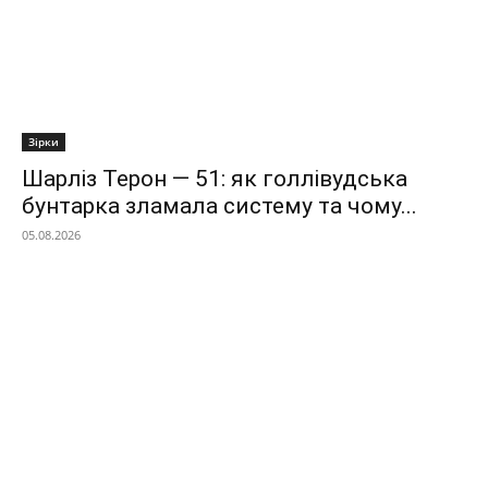
Зірки
Шарліз Терон — 51: як голлівудська
бунтарка зламала систему та чому...
05.08.2026