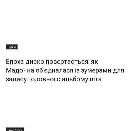
Зірки
Епоха диско повертається: як
Мадонна об’єдналася із зумерами для
запису головного альбому літа
Love Story