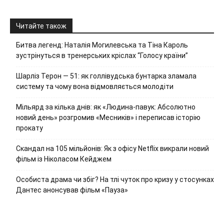
Читайте також
Битва легенд: Наталія Могилевська та Тіна Кароль
зустрінуться в тренерських кріслах “Голосу країни”
Шарліз Терон — 51: як голлівудська бунтарка зламала
систему та чому вона відмовляється молодіти
Мільярд за кілька днів: як «Людина-павук: Абсолютно
новий день» розгромив «Месників» і переписав історію
прокату
Скандал на 105 мільйонів: Як з офісу Netflix викрали новий
фільм із Ніколасом Кейджем
Особиста драма чи збіг? На тлі чуток про кризу у стосунках
Дантес анонсував фільм «Пауза»