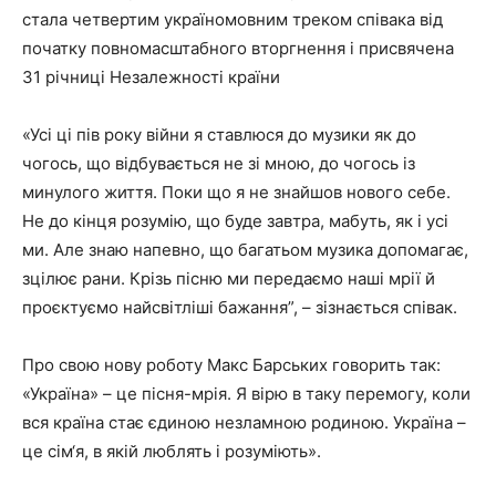
стала четвертим україномовним треком співака від
початку повномасштабного вторгнення і присвячена
31 річниці Незалежності країни
«Усі ці пів року війни я ставлюся до музики як до
чогось, що відбувається не зі мною, до чогось із
минулого життя. Поки що я не знайшов нового себе.
Не до кінця розумію, що буде завтра, мабуть, як і усі
ми. Але знаю напевно, що багатьом музика допомагає,
зцілює рани. Крізь пісню ми передаємо наші мрії й
проєктуємо найсвітліші бажання”, – зізнається співак.
Про свою нову роботу Макс Барських говорить так:
«Україна» – це пісня-мрія. Я вірю в таку перемогу, коли
вся країна стає єдиною незламною родиною. Україна –
це сім‘я, в якій люблять і розуміють».