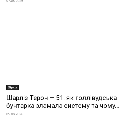
07.08.2026
Зірки
Шарліз Терон — 51: як голлівудська
бунтарка зламала систему та чому...
05.08.2026