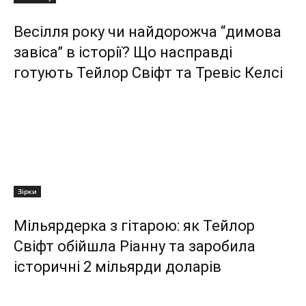
Весілля року чи найдорожча “димова
завіса” в історії? Що насправді
готують Тейлор Свіфт та Тревіс Келсі
Зірки
Мільярдерка з гітарою: як Тейлор
Свіфт обійшла Ріанну та заробила
історичні 2 мільярди доларів