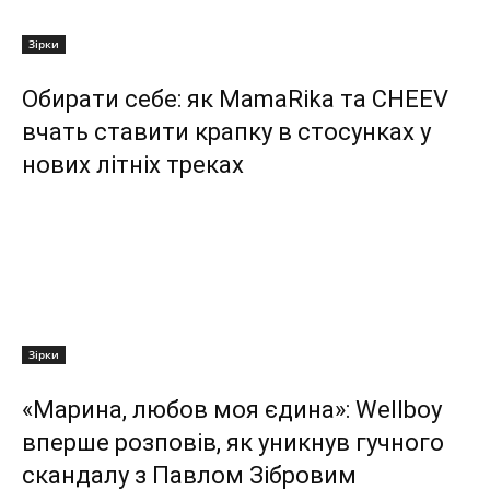
Зірки
Обирати себе: як MamaRika та CHEEV
вчать ставити крапку в стосунках у
нових літніх треках
Зірки
«Марина, любов моя єдина»: Wellboy
вперше розповів, як уникнув гучного
скандалу з Павлом Зібровим