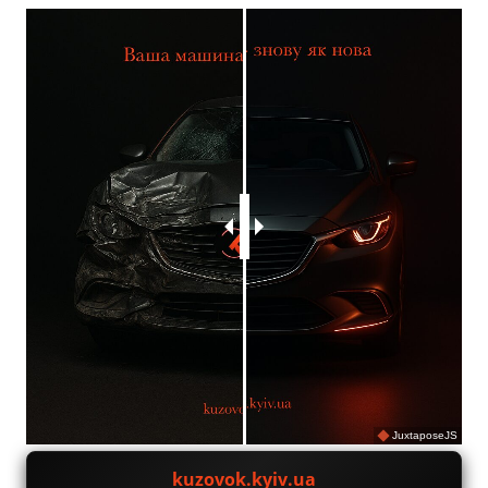
JuxtaposeJS
kuzovok.kyiv.ua