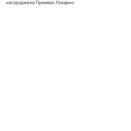
нагороджена Премією Локарно.