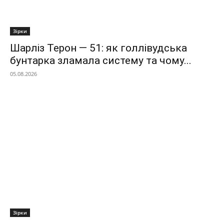
Зірки
Шарліз Терон — 51: як голлівудська
бунтарка зламала систему та чому...
05.08.2026
Зірки