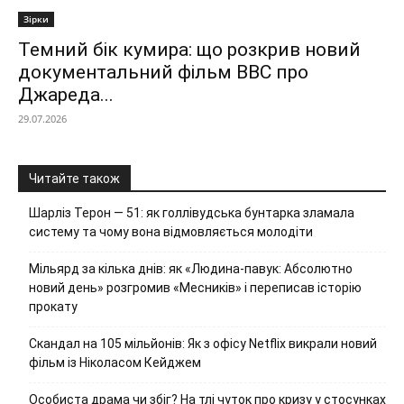
Зірки
Темний бік кумира: що розкрив новий
документальний фільм ВВС про
Джареда...
29.07.2026
Читайте також
Шарліз Терон — 51: як голлівудська бунтарка зламала
систему та чому вона відмовляється молодіти
Мільярд за кілька днів: як «Людина-павук: Абсолютно
новий день» розгромив «Месників» і переписав історію
прокату
Скандал на 105 мільйонів: Як з офісу Netflix викрали новий
фільм із Ніколасом Кейджем
Особиста драма чи збіг? На тлі чуток про кризу у стосунках