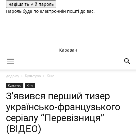
Пароль буде по електронній пошті до вас.
Караван
додому
Культура
Кіно
Культура
Кіно
З’явився перший тизер
українсько-французького
серіалу “Перевізниця”
(ВІДЕО)