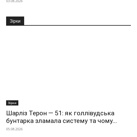
03.08.2026
Зірки
Зірки
Шарліз Терон — 51: як голлівудська
бунтарка зламала систему та чому...
05.08.2026