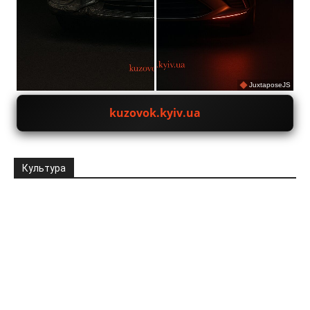
JuxtaposeJS
kuzovok.kyiv.ua
Культура