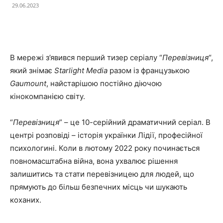
29.06.2023
Facebook
X
Telegram
Copy U
В мережі з’явився перший тизер серіалу “
Перевізниця
“,
який знімає
Starlight Media
разом із французькою
Gaumount
, найстарішою постійно діючою
кінокомпанією світу.
“
Перевізниця
” – це 10-серійний драматичний серіал. В
центрі розповіді – історія українки Лідії, професійної
психологині. Коли в лютому 2022 року починається
повномасштабна війна, вона ухвалює рішення
залишитись та стати перевізницею для людей, що
прямують до більш безпечних місць чи шукають
коханих.