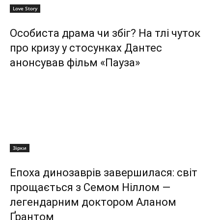
Love Story
Особиста драма чи збіг? На тлі чуток
про кризу у стосунках Дантес
анонсував фільм «Пауза»
Зірки
Епоха динозаврів завершилася: світ
прощається з Семом Ніллом —
легендарним доктором Аланом
Ґрантом