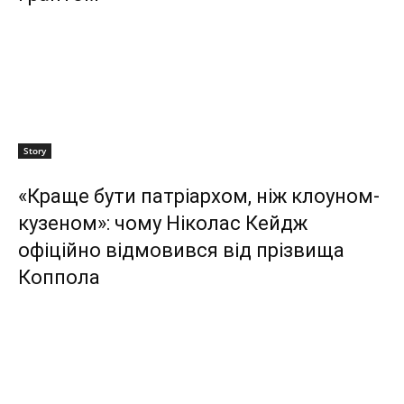
Story
«Краще бути патріархом, ніж клоуном-
кузеном»: чому Ніколас Кейдж
офіційно відмовився від прізвища
Коппола