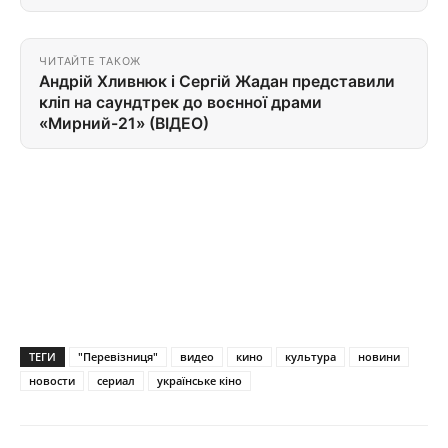
ЧИТАЙТЕ ТАКОЖ
Андрій Хливнюк і Сергій Жадан представили
кліп на саундтрек до воєнної драми
«Мирний-21» (ВІДЕО)
ТЕГИ
"Перевізниця"
видео
кино
культура
новини
новости
сериал
українське кіно