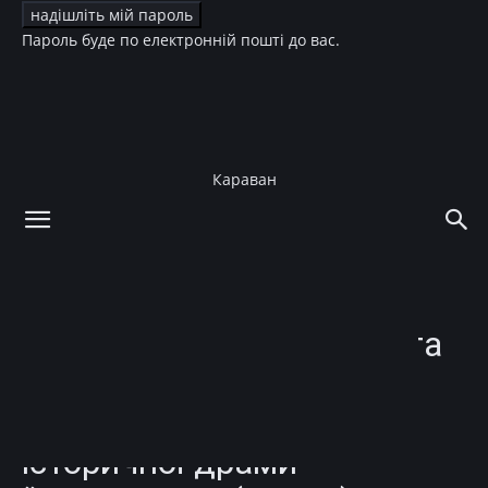
Пароль буде по електронній пошті до вас.
Караван
додому
Культура
Кіно
Культура
Кіно
Мода
Шість кутюрних суконь та
коштовності Chanel: як
створювали костюми до
історичної драми