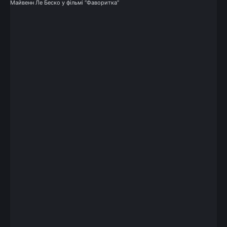
Майвенн Ле Беско у фільмі “Фаворитка”