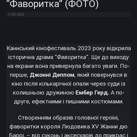
“Фаворитка” (ФОТО)
17.05.2023
Facebook
X
Telegram
Copy U
Каннський кінофестиваль 2023 року відкрила
історична драма “
Фаворитка
“. Ще до виходу
на екрани вона привернула багато уваги. По-
перше,
Джонні Деппом
, який повернувся в
кіно після кількарічної опали через суди із
колишньою дружиною
Ембер Герд.
А по-
друге, ефектними і пишними костюмами.
Створенням образів головної героїні,
фаворитки короля Людовика
XV Жанни дю
Баррі,
– від суконь і аксесуарів до прикрас і