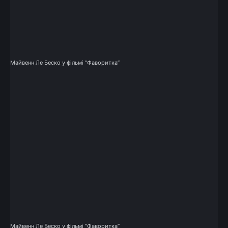
Майвенн Ле Беско у фільмі “Фаворитка”
Майвенн Ле Беско у фільмі “Фаворитка”