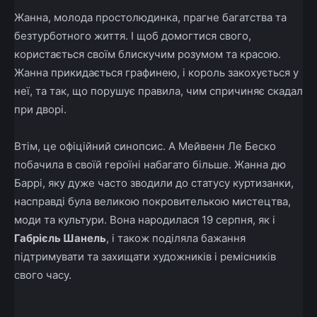
Жанна, молода простолюдинка, прагне багатства та
безтурботного життя. І щоб домогтися свого,
користається своїм блискучим розумом та красою.
Жанна прикидається графинею, і король закохується у
неї, та так, що порушує правила, чим спричиняє скадал
при дворі.
Втім, це офіційний синопсис. А Мейвенн Ле Беско
побачила в своїй героїні набагато більше.
Жанна дю
Баррі, яку дуже часто зводили до статусу куртизанки,
насправді була великою покровителькою мистецтва,
моди та культури.
Вона
народилася 19 серпня, як і
Габрієль Шанель
, і також поділяла бажання
підтримувати та захищати художників і ремісників
свого часу.