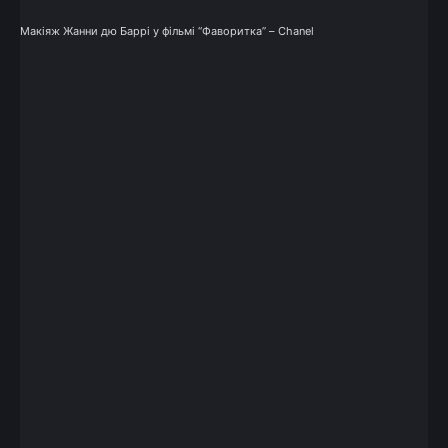
Макіяж Жанни дю Баррі у фільмі “Фаворитка” – Chanel