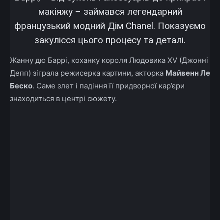
макіяжу – займався легендарний
французький модний Дім Chanel. Показуємо
закулісся цього процесу та деталі.
Жанну
дю
Баррі, коханку короля Людовика
XV
(Джонні
Депп) зіграла режисерка картини, акторка
Майвенн Ле
Беско
. Саме злет і падіння її придворної кар’єри
знаходиться в центрі сюжету.