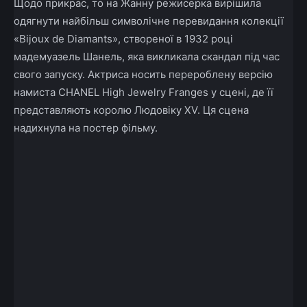
Щодо прикрас, то на
Жанну режисерка вирішила
одягнути найбільш символічне перевидання колекції
«Bijoux de Diamants», створеної в 1932 році
мадемуазель Шанель, яка викликала скандал під час
свого запуску.
Актриса носить перероблену версію
намиста CHANEL High Jewelry Franges у сцені, де її
представляють королю Людовіку XV.
Ця сцена
надихнула на постер фільму.