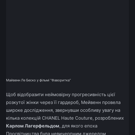
Майвенн Ле Беско у фільмі “Фаворитка”
Щоб відобразити неймовірну прогресивність цієї
розкутої жінки через її гардероб, Мейвенн провела
широке дослідження, звернувши особливу увагу на
кілька колекцій CHANEL Haute Couture, розроблених
Карлом Лагерфельдом
, для якого епоха
Просвітництва була невичерпним джерелом