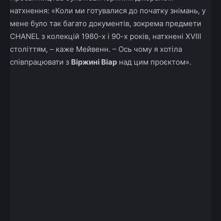
натхнення: «Коли ми готувалися
до
початку знімань, у
мене було так багато документів, зокрема предмети
CHANEL з колекцій 1980-х і 90-х років, натхнені XVIII
століттям, – каже Мейвенн.
– Ось чому я хотіла
співпрацювати з
Віржині Віар
над цим проєктом».