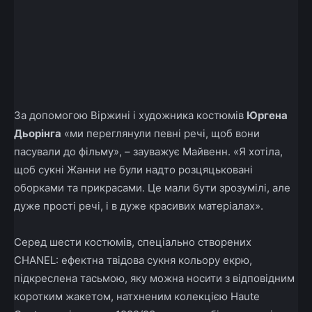
За допомогою Віржині і художника костюмів
Юргена
Дьорінга
«ми переглянули певні речі, щоб вони
пасували до фільму», – зауважує Майвенн.
«Я хотіла,
щоб сукні Жанни не були надто розцяцьковані
оборками та прикрасами.
Це мали бути зрозумілі, але
дуже прості речі, і в дуже красивих матеріалах».
Серед шести костюмів, спеціально створених
CHANEL: ефектна твідова сукня кольору екрю,
підкреслена тасьмою, яку можна носити з відповідним
коротким жакетом, натхненим колекцією Haute