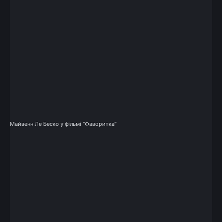
Майвенн Ле Беско у фільмі “Фаворитка”