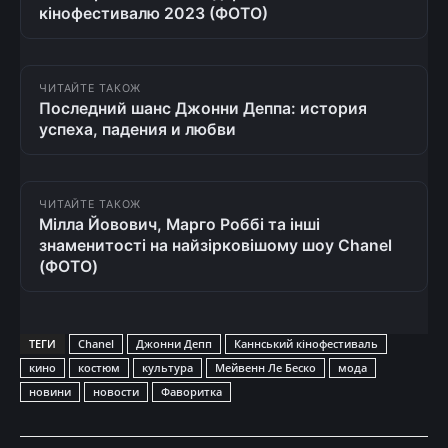
кінофестивалю 2023 (ФОТО)
ЧИТАЙТЕ ТАКОЖ
Последний шанс Джонни Деппа: история
успеха, падения и любви
ЧИТАЙТЕ ТАКОЖ
Мілла Йовович, Марго Роббі та інші
знаменитості на найзірковішому шоу Chanel
(ФОТО)
ТЕГИ
Chanel
Джонни Депп
Каннський кінофестиваль
кино
костюм
культура
Мейвенн Ле Беско
мода
новини
новости
Фаворитка