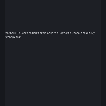
Майвенн Ле Беско за приміркою одного з костюмів Chanel для фільму
“Фаворитка”