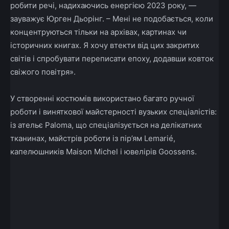
робити речі, надихаючись енергією 2023 року, —
зауважує Юрген Дьорінг.
– Мені не подобається, коли
концентруються тільки на архівах, картинах чи
історичних книгах.
Я хочу втекти від цих закритих
світів і спробувати переписати епоху, додавши ковток
свіжого повітря
».
У створенні костюмів використано багато ручної
роботи і виняткової майстерності вузьких спеціалістів:
із ательє Paloma, що спеціалізується на делікатних
тканинах, майстрів роботи із пір’ям Lemarié,
капелюшників Maison Michel і ювелірів Goossens.