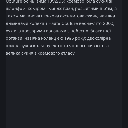
Couture осінь-зима 1992/93;
кремово-біла сукня зі
шлейфом, коміром і манжетами, розшитими пір’ям, а
також малинова шовкова оксамитова сукня, навіяна
дизайнами колекції Haute Couture весна-літо 2000;
сукня з прозорими воланами з небесно-блакитної
органзи, навіяна колекцією 1995 року;
двоколірна
нижня сукня кольору екрю та чорного сизалю та
велика сукня з кремового атласу.