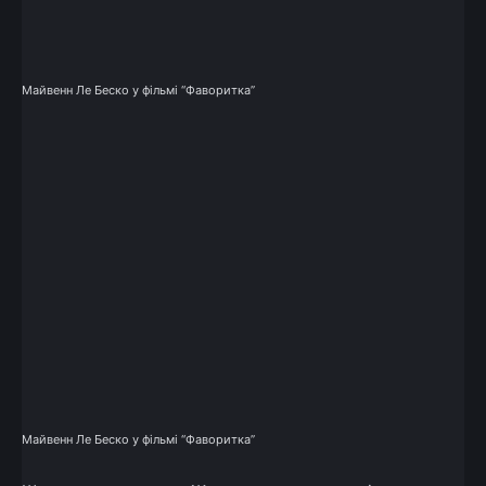
Майвенн Ле Беско у фільмі “Фаворитка”
Майвенн Ле Беско у фільмі “Фаворитка”