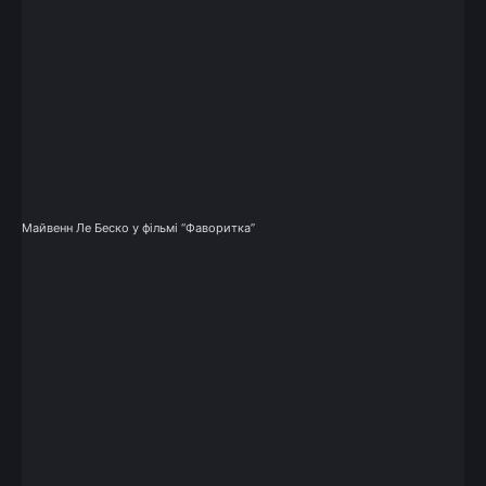
Майвенн Ле Беско у фільмі “Фаворитка”