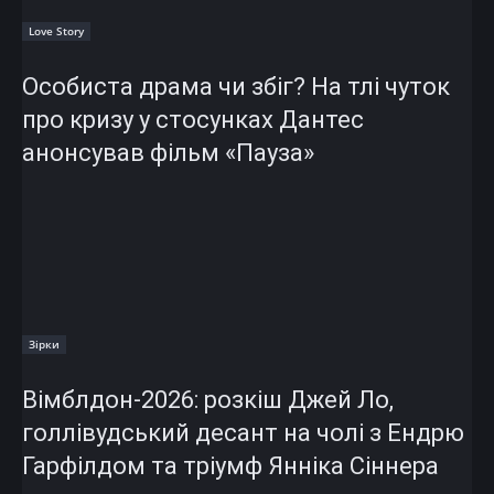
Love Story
Особиста драма чи збіг? На тлі чуток
про кризу у стосунках Дантес
анонсував фільм «Пауза»
Зірки
Вімблдон-2026: розкіш Джей Ло,
голлівудський десант на чолі з Ендрю
Гарфілдом та тріумф Янніка Сіннера