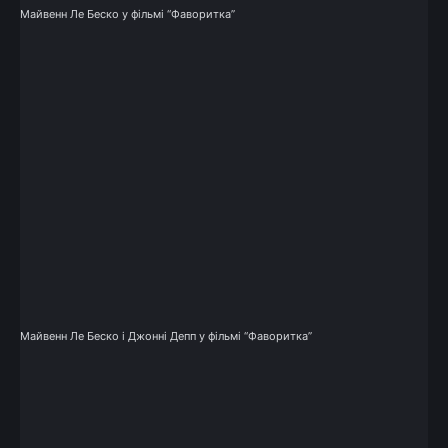
Майвенн Ле Беско у фільмі “Фаворитка”
Майвенн Ле Беско і Джонні Депп у фільмі “Фаворитка”