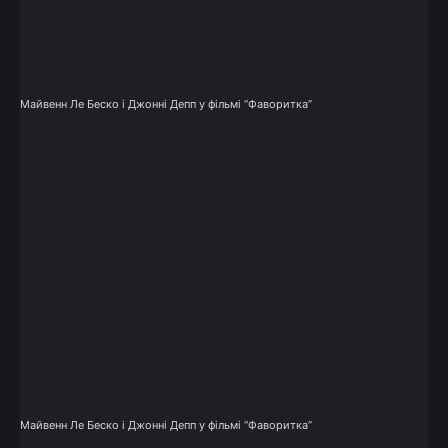
Майвенн Ле Беско і Джонні Депп у фільмі “Фаворитка”
Майвенн Ле Беско і Джонні Депп у фільмі “Фаворитка”