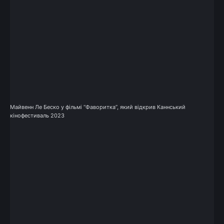
Майвенн Ле Беско у фільмі “Фаворитка”, який відкрив Каннський
кінофестиваль 2023