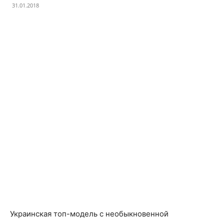
31.01.2018
Facebook
X
Telegram
Copy U
Украинская топ-модель с необыкновенной