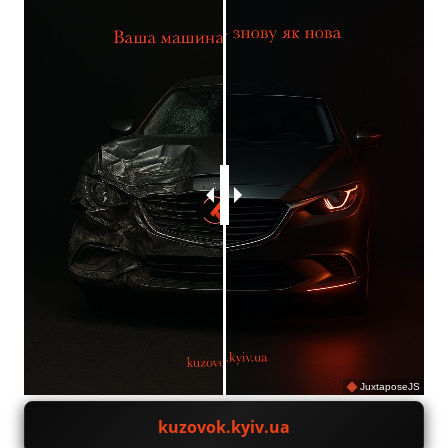
JuxtaposeJS
kuzovok.kyiv.ua