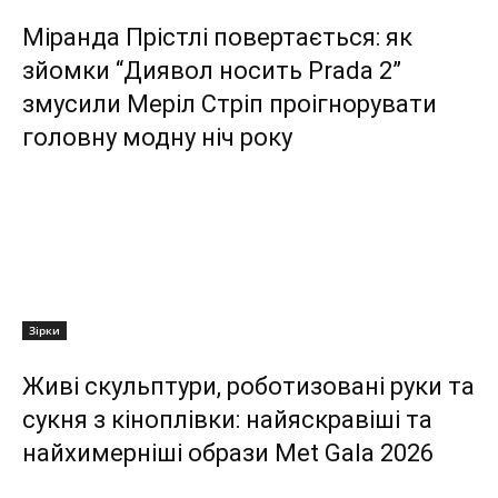
Міранда Прістлі повертається: як
зйомки “Диявол носить Prada 2”
змусили Меріл Стріп проігнорувати
головну модну ніч року
Зірки
Живі скульптури, роботизовані руки та
сукня з кіноплівки: найяскравіші та
найхимерніші образи Met Gala 2026