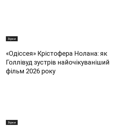
Зірки
«Одіссея» Крістофера Нолана: як
Голлівуд зустрів найочікуваніший
фільм 2026 року
Зірки