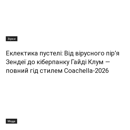
Зірки
Еклектика пустелі: Від вірусного пір’я
Зендеї до кіберпанку Гайді Клум —
повний гід стилем Coachella-2026
Мода