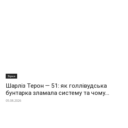
Зірки
Шарліз Терон — 51: як голлівудська
бунтарка зламала систему та чому...
05.08.2026