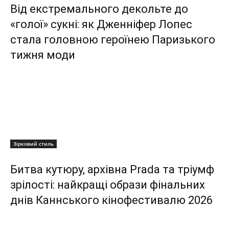
Від екстремального декольте до
«голої» сукні: як Дженніфер Лопес
стала головною героїнею Паризького
тижня моди
Зірковий стиль
Битва кутюру, архівна Prada та тріумф
зрілості: найкращі образи фінальних
днів Каннського кінофестивалю 2026