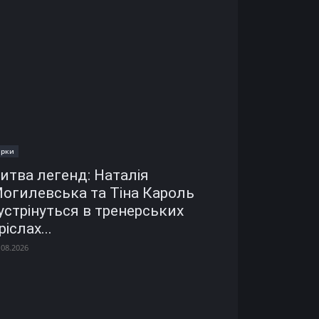
ірки
итва легенд: Наталія
огилевська та Тіна Кароль
устрінуться в тренерських
ріслах...
.08.2026