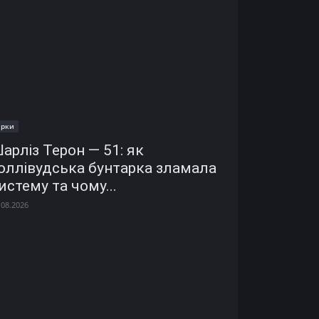
ірки
арліз Терон — 51: як
оллівудська бунтарка зламала
истему та чому...
.08.2026