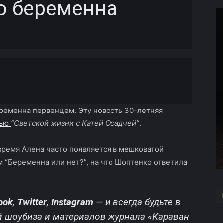
о беременна
Copy URL
ременна первенцем. Эту новость 30-летняя
вью
“Светской жизни с Катей Осадчей”
.
 время Алена часто появляется в мешковатой
м “Беременна или нет?”, на что Шоптенко ответила
ook
,
Twitter
,
Instagram
—
и всегда будьте в
й шоубиза и материалов журнала «Караван