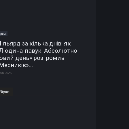
ірки
ільярд за кілька днів: як
Людина-павук: Абсолютно
овий день» розгромив
Месників»...
.08.2026
Зірки