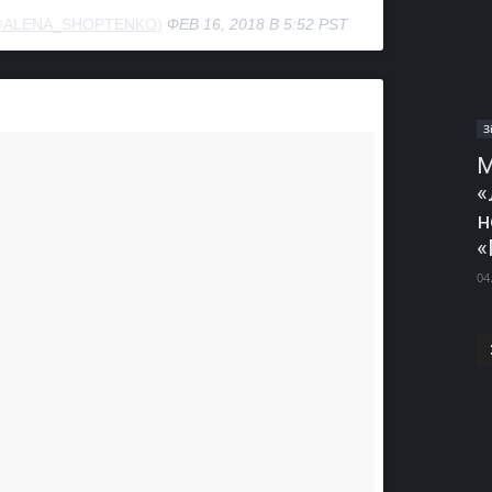
@ALENA_SHOPTENKO)
ФЕВ 16, 2018 В 5:52 PST
З
М
«
н
«
04