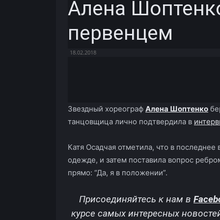
Алена Шоптенк
первенцем
18.02.2018
Facebook
X
Telegram
Звездный хореограф
Алена Шоптенко
бе
танцовщица лично подтвердила в
интер
Катя Осадчая отметила, что в последнее
одежде, и затем поставила вопрос ребро
прямо: “Да, я в положении”.
Присоединяйтесь к нам в
Faceb
курсе самых интересных новосте