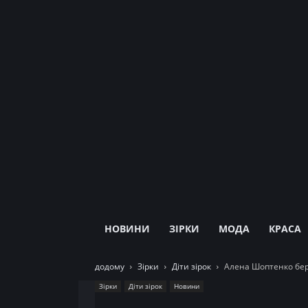
НОВИНИ
ЗІРКИ
МОДА
КРАСА
додому
Зірки
Діти зірок
Алена Шоптенко бе
Зірки
Діти зірок
Новини