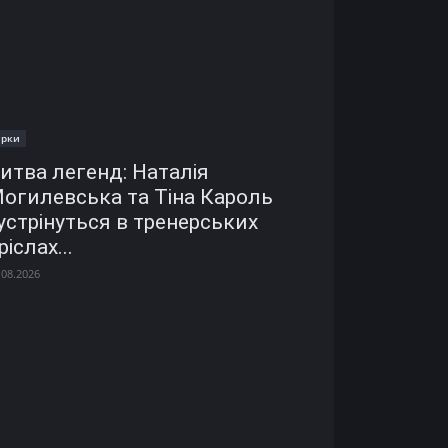
ірки
итва легенд: Наталія
огилевська та Тіна Кароль
устрінуться в тренерських
ріслах...
.08.2026