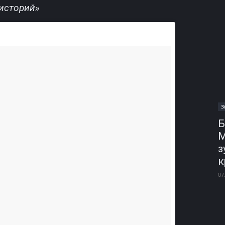
историй»
З
Б
М
з
к
07