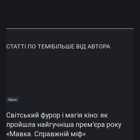
СТАТТІ ПО ТЕМІ
БІЛЬШЕ ВІД АВТОРА
Зірки
Світський фурор і магія кіно: як
пройшла найгучніша прем’єра року
«Мавка. Справжній міф»