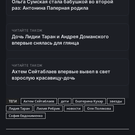
Ольга Сумская стала бабушкой во второй
раз: Антонина Паперная родила
ЧИТАЙТЕ ТАКОЖ
Дочь Лидии Таран и Андрея Доманского
впервые снялась для глянца
ЧИТАЙТЕ ТАКОЖ
Ахтем Сейтаблаев впервые вывел в свет
взрослую красавицу-дочь
ТЕГИ
Ахтем Сейтаблаев
дети
Екатерина Кухар
звезды
Лидия Таран
Лилия Ребрик
новости
Оля Полякова
София Евдокименко