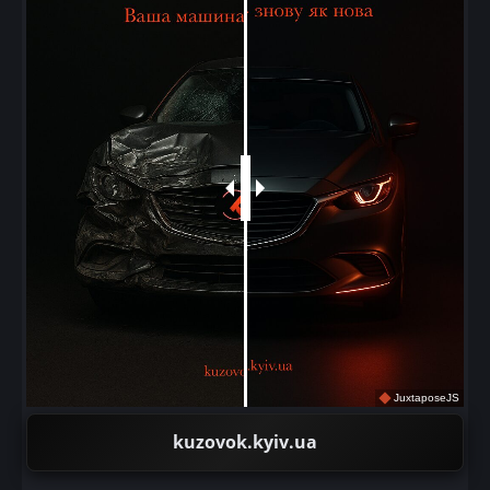
JuxtaposeJS
kuzovok.kyiv.ua