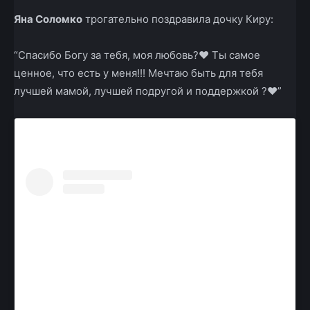
Яна Соломко
трогательно поздравила дочку Киру:
“Спасибо Богу за тебя, моя любовь?❤️ Ты самое
ценное, что есть у меня!!! Мечтаю быть для тебя
лучшей мамой, лучшей подругой и поддержкой ?❤️”