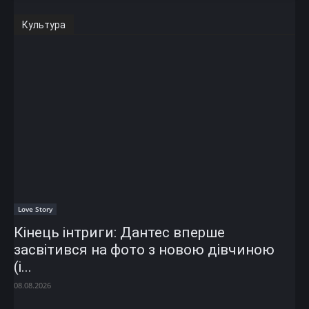
Культура
Love Story
Кінець інтриги: Дантес вперше
засвітився на фото з новою дівчиною
(і...
08.08.2026