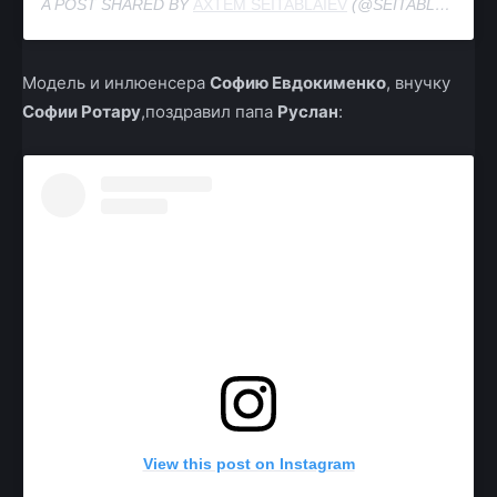
A POST SHARED BY
AXTEM SEITABLAIEV
(@SEITABLAIEV) ON
Модель и инлюенсера
Софию Евдокименко
, внучку
Софии Ротару
,поздравил папа
Руслан
:
View this post on Instagram