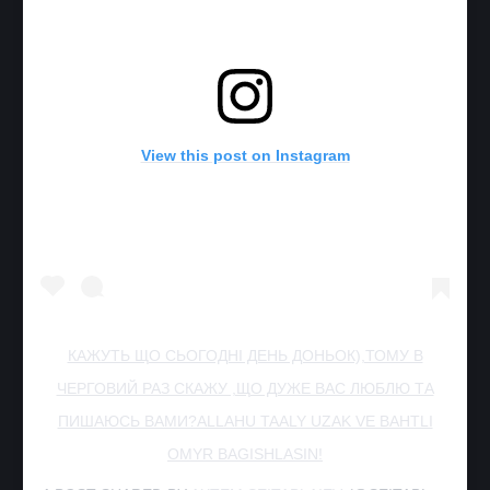
View this post on Instagram
КАЖУТЬ ЩО СЬОГОДНІ ДЕНЬ ДОНЬОК),ТОМУ В
ЧЕРГОВИЙ РАЗ СКАЖУ ,ЩО ДУЖЕ ВАС ЛЮБЛЮ ТА
ПИШАЮСЬ ВАМИ?ALLAHU TAALY UZAK VE BAHTLI
OMYR BAGISHLASIN!