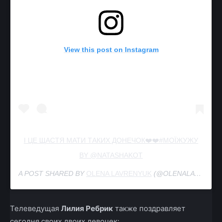
View this post on Instagram
І ЦЕ ЩАСТЯ МАТИ ТАКИХ ДОНЕЧОК❤️❤️#МОЇЖУЖУ
BY @NATASHAKOT
A POST SHARED BY
OLENA LAVRENYUK
(@OLENALAVRENYUK) ON
Телеведущая
Лилия Ребрик
также поздравляет
сегодня своих двоих девочек: