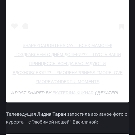
#HAPPYDAUGHTERSDAY ⠀ ВСЕХ МАМОЧЕК
ПОЗДРАВЛЯЕМ С ДНЁМ ДОЧЕРИ!?? ⠀ ПУСТЬ ВАШИ
ПРИНЦЕССЫ ВСЕГДА ВАС РАДУЮТ И
ВДОХНОВЛЯЮТ!?? ⠀ #MOREHAPPINESS #MORELOVE
#MOREWONDERFULMOMENTS
A POST SHARED BY
EKATERINA KUKHAR
(@EKATERINAKUKHAR_OFFICIAL) ON
Телеведущая
Лидия Таран
запостила архивное фото с
курорта – с “любимой ношей” Василиной: