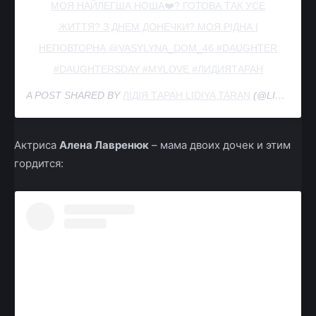
МОЯ НАЙЛЕГША НОША❤️? ГОТОВА ТАК УСЕ
ЖИТТЯ? З ДНЕМ ДОНЕЧКИ? МОЯ РІДНА І
НЕПОВТОРНА @VASYLYNA_DOM_46 #DAUGHTER
#DAUGHTERSDAY #MYLOVE #ЛИДИЯТАРАН
A POST SHARED BY
ЛІДІЯ ТАРАН LIDIYA TARAN
(@LIDIYATARAN) ON
Актриса
Алена Лавренюк
– мама двоих дочек и этим
гордится: