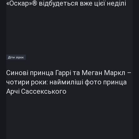
«Оскар»® відбудеться вже цієї неділі
Діти зірок
Синові принца Гаррі та Меган Маркл –
чотири роки: наймиліші фото принца
Арчі Сассекського