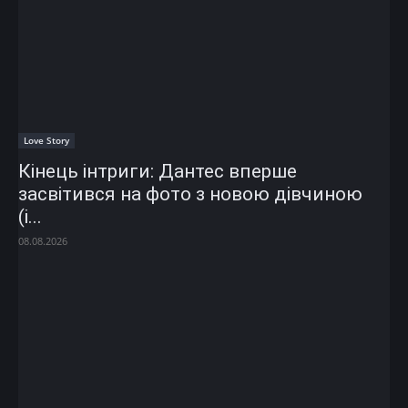
Love Story
Кінець інтриги: Дантес вперше
засвітився на фото з новою дівчиною
(і...
08.08.2026