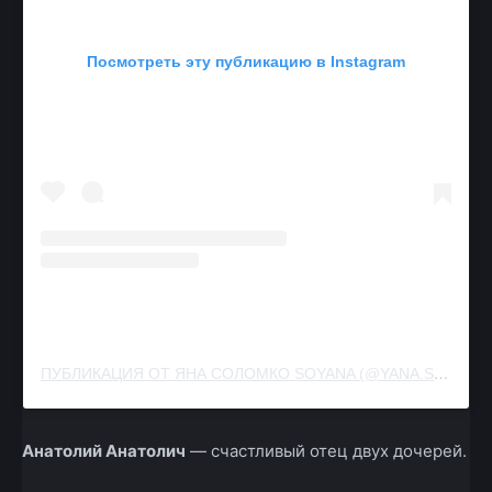
Посмотреть эту публикацию в Instagram
ПУБЛИКАЦИЯ ОТ ЯНА СОЛОМКО SOYANA (@YANA.SOLO)
2
Анатолий Анатолич
— счастливый отец двух дочерей.