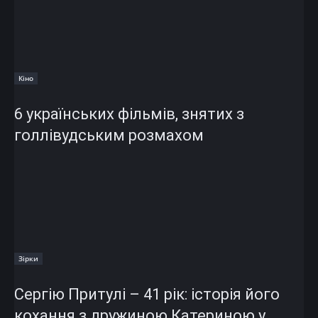
Кіно
6 українських фільмів, знятих з
голлівудським розмахом
Зірки
Сергію Притулі – 41 рік: історія його
кохання з дружиною Катериною у