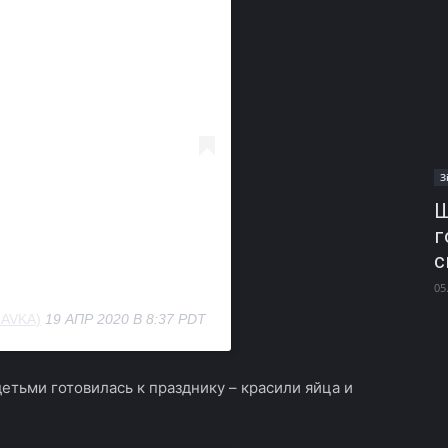
З
Ш
г
с
05
AVKA)
19 АПР 2020 В 8:37 PDT
детьми готовилась к празднику – красили яйца и