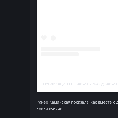
ПУБЛИКАЦИЯ ОТ BABASLAVKA (@BABASL
Ранее Каминская показала, как вместе с 
пекли куличи.