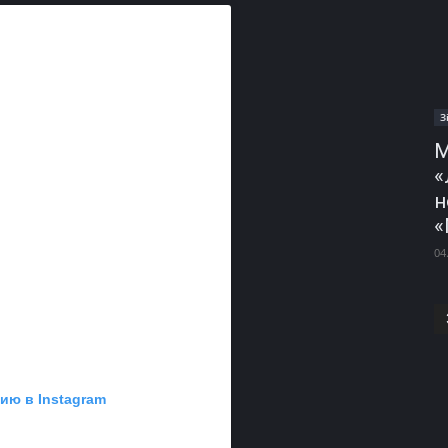
З
М
«
н
«
04
ию в Instagram