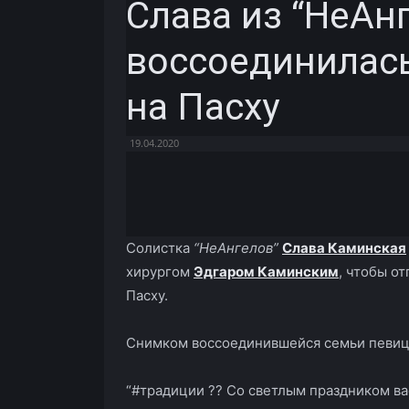
Слава из “НеАн
воссоединилас
на Пасху
19.04.2020
Facebook
X
Telegram
Солистка
“НеАнгелов”
Слава Каминская
хирургом
Эдгаром Каминским
, чтобы о
Пасху.
Снимком воссоединившейся семьи певица
“
#традиции ?? Со светлым праздником вас