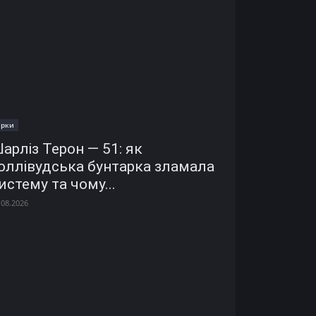
ірки
арліз Терон — 51: як
оллівудська бунтарка зламала
истему та чому...
.08.2026