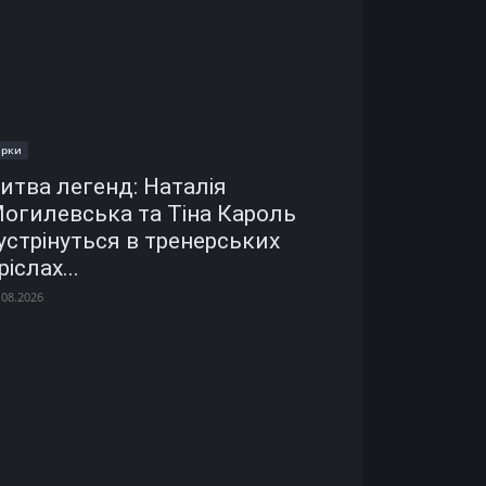
ірки
итва легенд: Наталія
огилевська та Тіна Кароль
устрінуться в тренерських
ріслах...
.08.2026