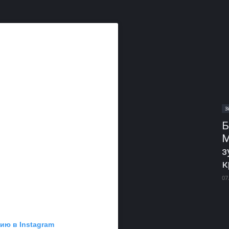
З
Б
М
з
к
07
ию в Instagram