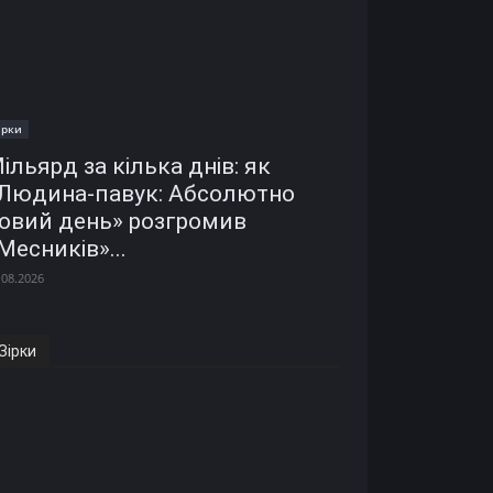
ірки
ільярд за кілька днів: як
Людина-павук: Абсолютно
овий день» розгромив
Месників»...
.08.2026
Зірки