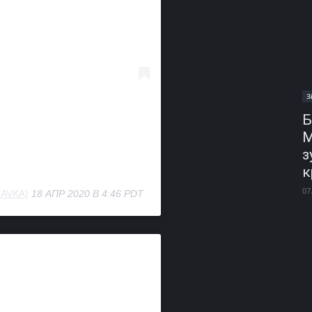
З
Б
М
з
к
07
AVKA)
18 АПР 2020 В 4:46 PDT