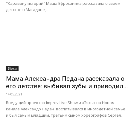
"Каравану историй" Маша Ефросинина рассказала о своем
детстве в Магадане,...
Зірки
Мама Александра Педана рассказала о
его детстве: выбивал зубы и приводил...
14.05.2021
Введущий проектов Improv Live Show и «Эксы» на Новом
канале Александр Педан воспитывался в многодетной семье
и был самым младшим, третьим сыном хореографов Сергея...