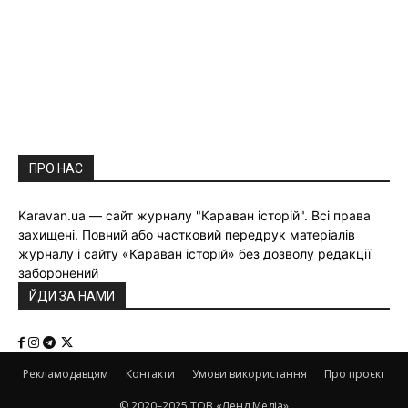
ПРО НАС
Karavan.ua — сайт журналу "Караван історій". Всі права
захищені. Повний або частковий передрук матеріалів
журналу і сайту «Караван історій» без дозволу редакції
заборонений
ЙДИ ЗА НАМИ
Рекламодавцям
Контакти
Умови використання
Про проєкт
© 2020–2025 ТОВ «Ленд Медіа»