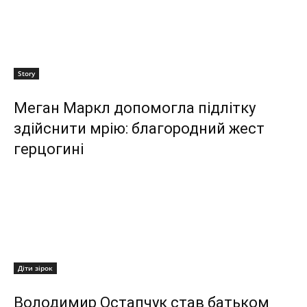
Story
Меган Маркл допомогла підлітку
здійснити мрію: благородний жест
герцогині
Діти зірок
Володимир Остапчук став батьком