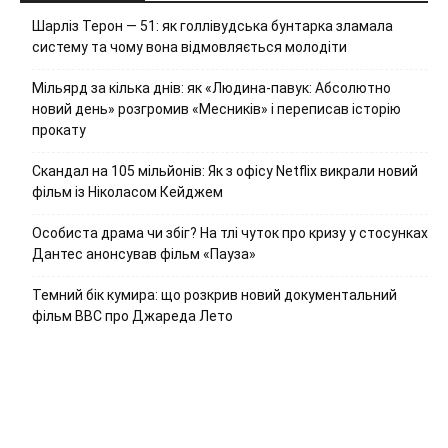
Шарліз Терон — 51: як голлівудська бунтарка зламала
систему та чому вона відмовляється молодіти
Мільярд за кілька днів: як «Людина-павук: Абсолютно
новий день» розгромив «Месників» і переписав історію
прокату
Скандал на 105 мільйонів: Як з офісу Netflix викрали новий
фільм із Ніколасом Кейджем
Особиста драма чи збіг? На тлі чуток про кризу у стосунках
Дантес анонсував фільм «Пауза»
Темний бік кумира: що розкрив новий документальний
фільм ВВС про Джареда Лето