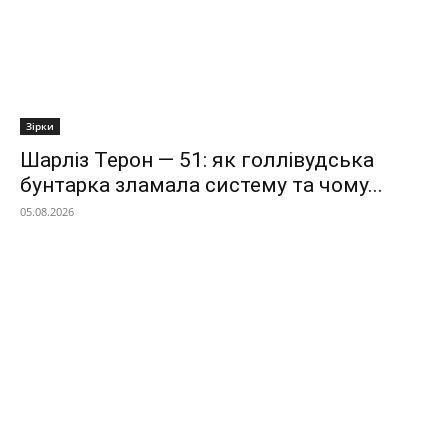
Зірки
Шарліз Терон — 51: як голлівудська
бунтарка зламала систему та чому...
05.08.2026