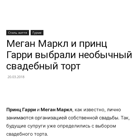
Стиль життя
Гурме
Меган Маркл и принц
Гарри выбрали необычный
свадебный торт
20.03.2018
Facebook
X
Telegram
Copy U
Принц Гарри
и
Меган Маркл
, как известно,
лично
занимаются организацией собственной свадьбы
. Так,
будущие супруги уже определились с выбором
свадебного торта.