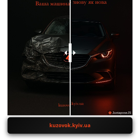
JuxtaposeJS
kuzovok.kyiv.ua