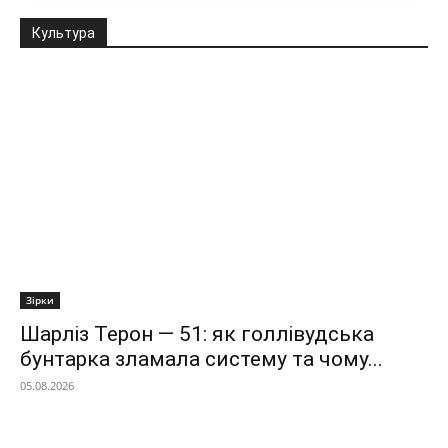
Культура
Зірки
Шарліз Терон — 51: як голлівудська
бунтарка зламала систему та чому...
05.08.2026