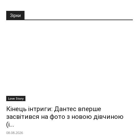
Зірки
Love Story
Кінець інтриги: Дантес вперше
засвітився на фото з новою дівчиною
(і...
08.08.2026