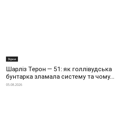
Зірки
Шарліз Терон — 51: як голлівудська
бунтарка зламала систему та чому...
05.08.2026