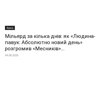
Зірки
Мільярд за кілька днів: як «Людина-
павук: Абсолютно новий день»
розгромив «Месників»...
04.08.2026