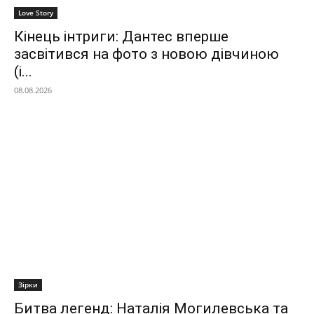
Love Story
Кінець інтриги: Дантес вперше
засвітився на фото з новою дівчиною
(і...
08.08.2026
Зірки
Битва легенд: Наталія Могилевська та