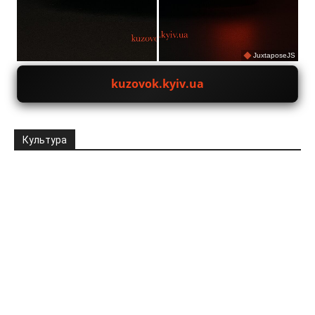
JuxtaposeJS
kuzovok.kyiv.ua
Культура