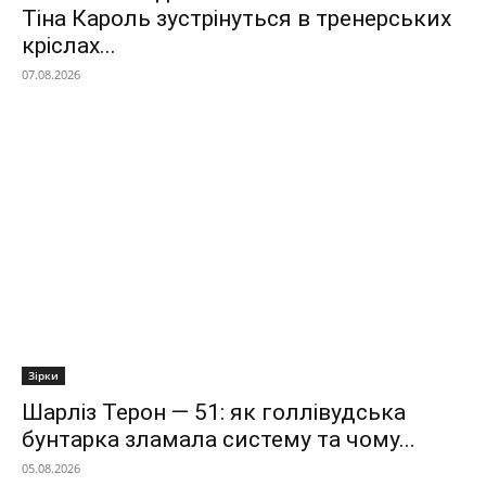
Тіна Кароль зустрінуться в тренерських
кріслах...
07.08.2026
Зірки
Шарліз Терон — 51: як голлівудська
бунтарка зламала систему та чому...
05.08.2026