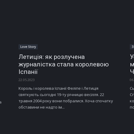
Love Story
З
Летиція: як розлучена
У
журналістка стала королевою
м
Іспанії
Ч
22.05.2023
06
Король і королева Іспанії Феліпе і Летиція
Сь
святкують сьогодні 19-ту річницю весілля. 22
Сп
травня 2004 року вони побралися. Хоча спочатку
ко
а
обставини не надто їм...
по