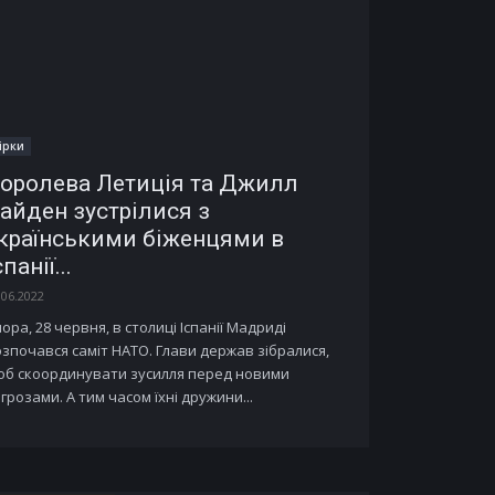
ірки
оролева Летиція та Джилл
айден зустрілися з
країнськими біженцями в
спанії...
.06.2022
ора, 28 червня, в столиці Іспанії Мадриді
зпочався саміт НАТО. Глави держав зібралися,
об скоординувати зусилля перед новими
грозами. А тим часом їхні дружини...