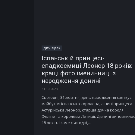
Діти зірок
Іспанській принцесі-
спадкоємиці Леонор 18 років:
кращі фото іменинниці з
народження донині
31.10.2023
Сьогодні, 31 жовтня, день народження святкує
майбутня іспанська королева, а нині принцеса
Астурійська Леонор, старша дочка короля
Феліпе та королеви Летиції. Дівчині виповнило
18 років. І саме сьогодні,...