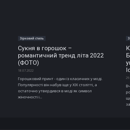
Зірковий стиль
З
Сукня в горошок –
К
романтичний тренд літа 2022
Б
(ФОТО)
у
І
18.07.2022
29
Горошковий принт - один із класичних у моді.
Популярності він набув іще у XIX столітті, а
Вч
остаточно утвердився в моді як символ
ро
жіночності і...
щ
за