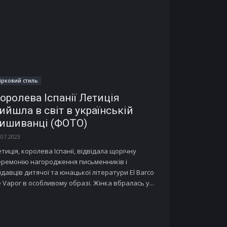
ірковий стиль
оролева Іспанії Летиція
ийшла в світ в українській
ишиванці (ФОТО)
.07.2023
тиція, королева Іспанії, відвідала щорічну
еремонію нагородження письменників і
давців дитячої та юнацької літератури El Barco
 Vapor в особливому образі. Жінка вбралась у...