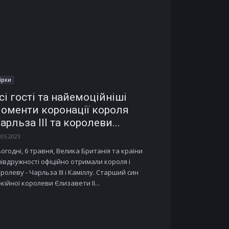
ірки
сі гості та найемоційніші
оменти коронації короля
арльза III та королеви...
.05.2023
огодні, 6 травня, Велика Британія та країни
івдружності офіційно отримали короля і
ролеву - Чарльза III і Каміллу. Старший син
кійної королеви Єлизавети II...