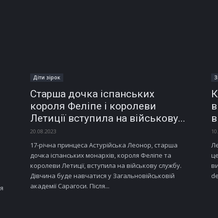
Діти зірок
З
Старша дочка іспанських
К
короля Феліпе і королеви
в
Летиції вступила на військову...
в
20.08.2023
10
17-річна принцеса Астурійська Леонор, старша
Ле
дочка іспанських монархів, короля Феліпе та
ц
королеви Летиції, вступила на військову службу.
ви
Дівчина буде навчатися у Загальновійськовій
de
академії Сарагоси. Після...
ся