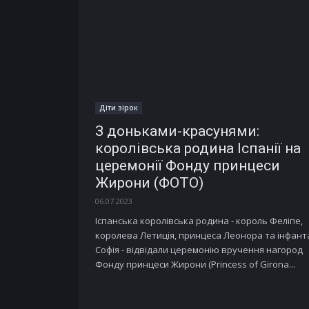
Діти зірок
З доньками-красунями:
королівська родина Іспанії на
церемонії Фонду принцеси
Жирони (ФОТО)
06.07.2023
Іспанська королівська родина - король Феліпе,
королева Летиція, принцеса Леонора та інфант
Софія - відвідали церемонію вручення нагород
Фонду принцеси Жирони (Princess of Girona...