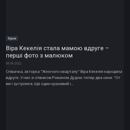
Зірки
Віра Кекелія стала мамою вдруге –
перші фото з малюком
08.08.2022
Співачка, акторка "Жіночого кварталу" Віра Кекелія народила
вдруге. У них зі співаком Романом Дудою тепер два сини. "От
ми і зустрілися. Ще один красивий і...