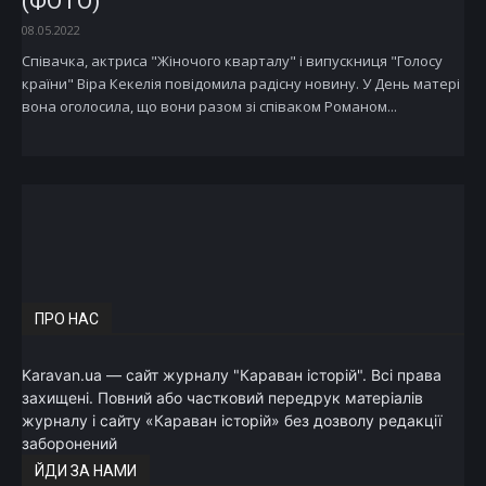
(ФОТО)
08.05.2022
Співачка, актриса "Жіночого кварталу" і випускниця "Голосу
країни" Віра Кекелія повідомила радісну новину. У День матері
вона оголосила, що вони разом зі співаком Романом...
ПРО НАС
Karavan.ua — сайт журналу "Караван історій". Всі права
захищені. Повний або частковий передрук матеріалів
журналу і сайту «Караван історій» без дозволу редакції
заборонений
ЙДИ ЗА НАМИ