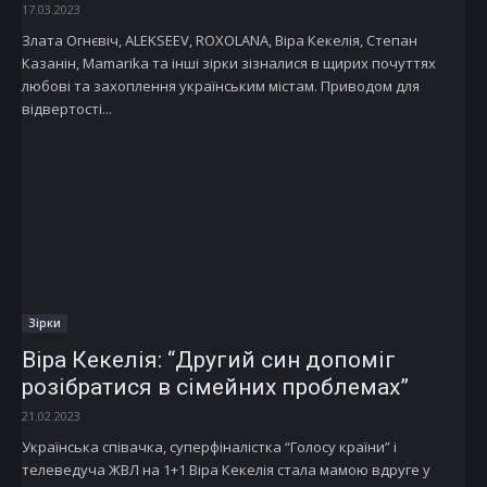
17.03.2023
Злата Огнєвіч, ALEKSEEV, ROXOLANA, Віра Кекелія, Степан
Казанін, Mamarika та інші зірки зізналися в щирих почуттях
любові та захоплення українським містам. Приводом для
відвертості...
Зірки
Віра Кекелія: “Другий син допоміг
розібратися в сімейних проблемах”
21.02.2023
Українська співачка, суперфіналістка “Голосу країни” і
телеведуча ЖВЛ на 1+1 Віра Кекелія стала мамою вдруге у