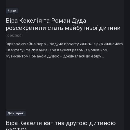
Зірки
Віра Кекелія та Роман Дуда
розсекретили стать майбутньої дитини
10.05.2022
Зіркова сімейна пара – ведуча проєкту «ЖВЛ», зірка «Жіночого
Кварталу» та співачка Віра Кекелія разом із чоловіком,
музикантом Романом Дудою - доєдналася до ефіру...
Діти зірок
Віра Кекелія вагітна другою дитиною