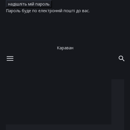
Пароль буде по електронній пошті до вас.
Караван
додому
теги
Віра Кекелія
тег: Віра Кекелія