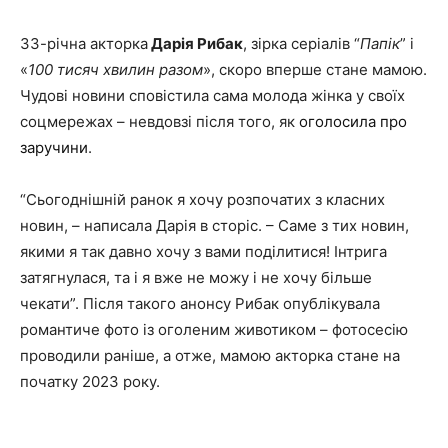
33-річна акторка
Дарія Рибак
, зірка серіалів “
Папік
” і
«
100 тисяч хвилин разом
», скоро вперше стане мамою.
Чудові новини сповістила сама молода жінка у своїх
соцмережах – невдовзі після того, як
оголосила про
заручини
.
“Сьогоднішній ранок я хочу розпочатих з класних
новин, – написала Дарія в сторіс. – Саме з тих новин,
якими я так давно хочу з вами поділитися! Інтрига
затягнулася, та і я вже не можу і не хочу більше
чекати”. Після такого анонсу Рибак опублікувала
романтиче фото із оголеним животиком – фотосесію
проводили раніше, а отже, мамою акторка стане на
початку 2023 року.