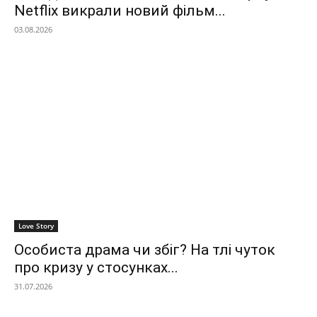
Netflix викрали новий фільм...
03.08.2026
Love Story
Особиста драма чи збіг? На тлі чуток
про кризу у стосунках...
31.07.2026