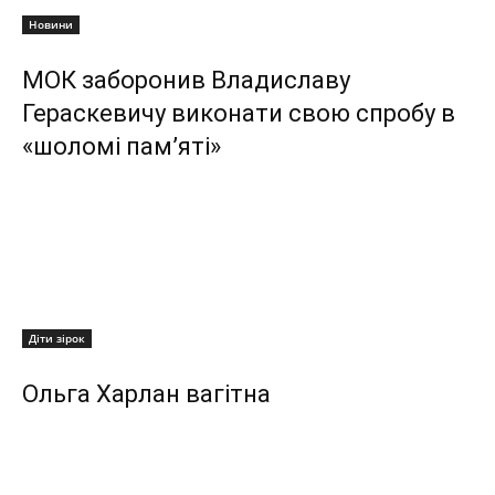
Новини
МОК заборонив Владиславу
Гераскевичу виконати свою спробу в
«шоломі пам’яті»
Діти зірок
Ольга Харлан вагітна