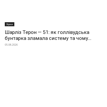
Зірки
Шарліз Терон — 51: як голлівудська
бунтарка зламала систему та чому...
05.08.2026