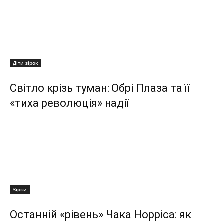
Діти зірок
Світло крізь туман: Обрі Плаза та її
«тиха революція» надії
Зірки
Останній «рівень» Чака Норріса: як