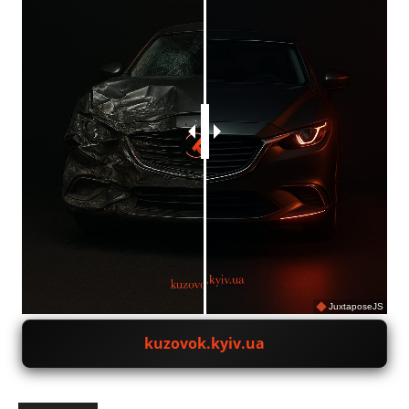
JuxtaposeJS
kuzovok.kyiv.ua