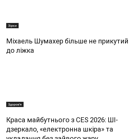
Зірки
Міхаель Шумахер більше не прикутий
до ліжка
Здоров'я
Краса майбутнього з CES 2026: ШІ-
дзеркало, «електронна шкіра» та
укладання без зайвого жару