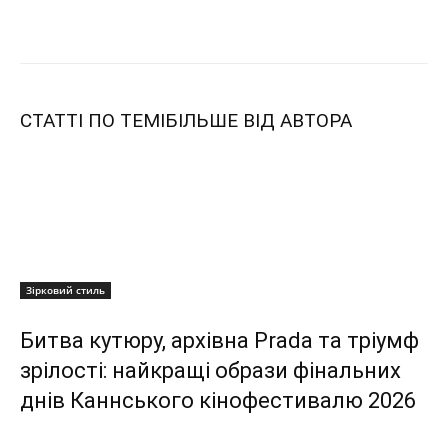
СТАТТІ ПО ТЕМІ
БІЛЬШЕ ВІД АВТОРА
Зірковий стиль
Битва кутюру, архівна Prada та тріумф
зрілості: найкращі образи фінальних
днів Каннського кінофестивалю 2026