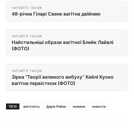
ЧИТАЙТЕ ТАКОЖ
48-річна Гіларі Свенк вагітна двійнею
ЧИТАЙТЕ ТАКОЖ
Найстильніші образи вагітної Блейк Лайвлі
(ФОТО)
ЧИТАЙТЕ ТАКОЖ
Зірка “Теорії великого вибуху” Кейлі Куоко
вагітна первістком (ФОТО)
ТЕГИ
вагітність
Дарія Рибак
новини
новости