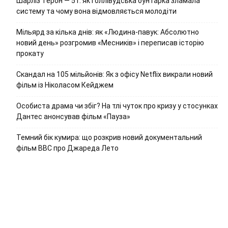
Шарліз Терон — 51: як голлівудська бунтарка зламала
систему та чому вона відмовляється молодіти
Мільярд за кілька днів: як «Людина-павук: Абсолютно
новий день» розгромив «Месників» і переписав історію
прокату
Скандал на 105 мільйонів: Як з офісу Netflix викрали новий
фільм із Ніколасом Кейджем
Особиста драма чи збіг? На тлі чуток про кризу у стосунках
Дантес анонсував фільм «Пауза»
Темний бік кумира: що розкрив новий документальний
фільм ВВС про Джареда Лето