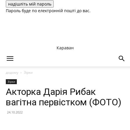
Пароль буде по електронній пошті до вас.
Караван
додому
Зірки
Зірки
Акторка Дарія Рибак
вагітна первістком (ФОТО)
24.10.2022
Facebook
X
Telegram
Copy U