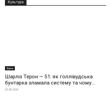
Культура
Зірки
Шарліз Терон — 51: як голлівудська
бунтарка зламала систему та чому...
05.08.2026