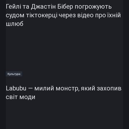
Гейлі та Джастін Бібер погрожують
судом тіктокерці через відео про їхній
шлюб
Культура
Labubu — милий монстр, який захопив
світ моди