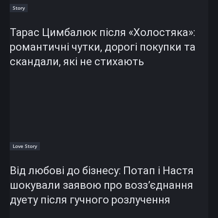
Story
Тарас Цимбалюк після «Холостяка»:
романтичні чутки, дорогі покупки та
скандали, які не стихають
Love Story
Від любові до бізнесу: Потап і Настя
шокували заявою про возз’єднання
дуету після гучного розлучення