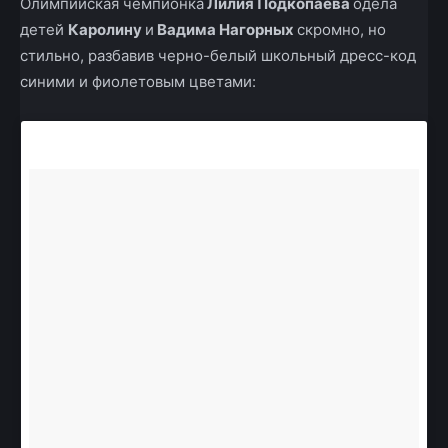
Олимпийская чемпионка
Лилия Подкопаева
одела
детей
Каролину
и
Вадима Нагорных
скромно, но
стильно, разбавив черно-белый школьный дресс-код
синими и фиолетовым цветами: