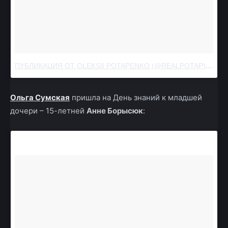
ПУБЛИКАЦИЯ ОТ OLEKSII POTAPENKO (@REALPOTAP)
СЕН 1
Ольга Сумская
пришла на День знаний к младшей
дочери – 15-летней
Анне Борысюк
: