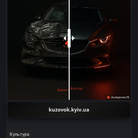
JuxtaposeJS
kuzovok.kyiv.ua
Культура