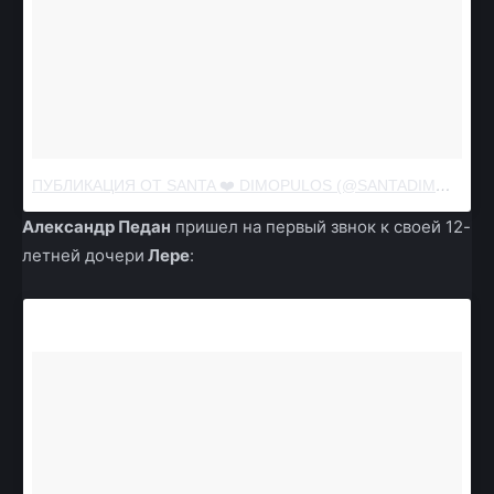
ПУБЛИКАЦИЯ ОТ SANTA ❤️ DIMOPULOS (@SANTADIMOPULOS)
Александр Педан
пришел на первый звнок к своей 12-
летней дочери
Лере
: