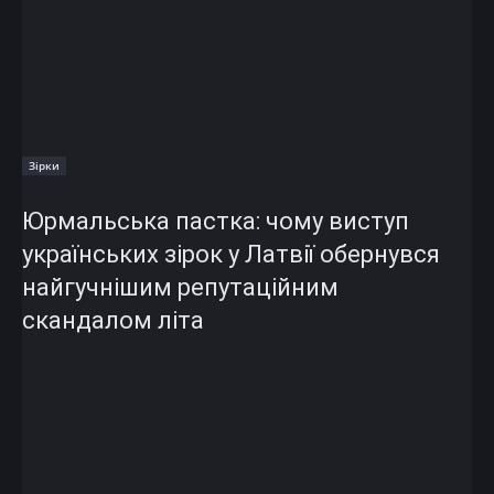
Зірки
Юрмальська пастка: чому виступ
українських зірок у Латвії обернувся
найгучнішим репутаційним
скандалом літа