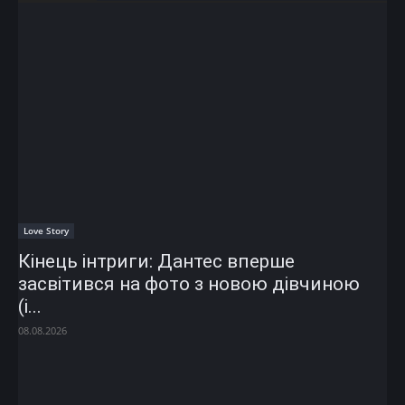
Love Story
Кінець інтриги: Дантес вперше
засвітився на фото з новою дівчиною
(і...
08.08.2026