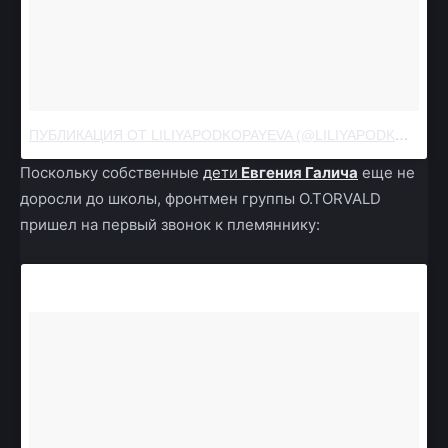
ПУБЛИКАЦИЯ ОТ LILIYAPODKOPAYEVA (@LILIYAPODKOPAEVA)
Поскольку собственные
дети
Евгения Галича
еще не
доросли до школы, фронтмен группы O.TORVALD
пришел на первый звонок к племяннику: