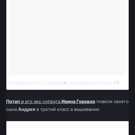
ПУБЛИКАЦИЯ ОТ LOBODA❤️ (@LOBODAOFFICIAL)
СЕН 1 2017 В 12:18 PDT
Потап
и его экс-супруга
Ирина Горовая
повели своего
сына
Андрея
в третий класс в вышиванке: