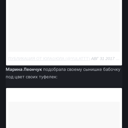
ПУБЛИКАЦИЯ ОТ ЮЛА⊙ЮЛА (@YULATTT)
АВГ 31 2017 В 11:21 PDT
Марина Леончук
подобрала своему сынишке бабочку
под цвет своих туфелек: