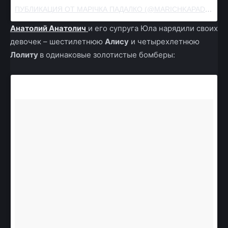
ПУБЛИКАЦИЯ ОТ МАРІЧКА ПАДАЛКО (@MARICHKAPADALKO)
Анатолий Анатолич
и его супруга Юла нарядили своих
девочек – шестилетнюю
Алису
и четырехлетнюю
Лолиту
в одинаковые золотистые бомберы: