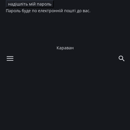
Пароль буде по електронній пошті до вас.
Караван
додому
Зірки
Діти зірок