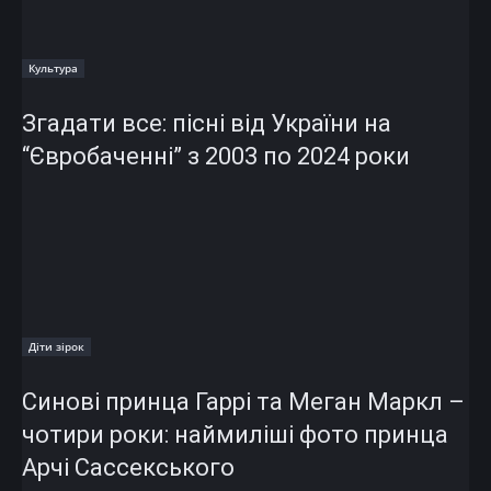
Культура
Згадати все: пісні від України на
“Євробаченні” з 2003 по 2024 роки
Діти зірок
Синові принца Гаррі та Меган Маркл –
чотири роки: наймиліші фото принца
Арчі Сассекського