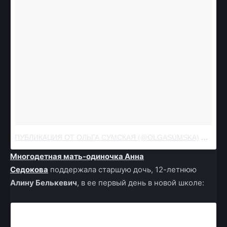
ПУБЛИКАЦИЯ ОТ ОЛЬГА СУМСКАЯ (@OLGASUMSKA)
АВГ 31 
Многодетная мать-одиночка Анна
Седокова
поддержала старшую дочь, 12-летнюю
Алину Белькевич
, в ее первый день в новой школе: