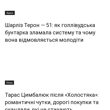
Зірки
Шарліз Терон — 51: як голлівудська
бунтарка зламала систему та чому
вона відмовляється молодіти
Story
Тарас Цимбалюк після «Холостяка»:
романтичні чутки, дорогі покупки та
скандали, які не стихають