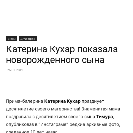
Зірки
Діти зірок
Катерина Кухар показала
новорожденного сына
26.02.2019
Facebook
X
Telegram
Copy U
Прима-балерина
Катерина Кухар
празднует
десятилетие своего материнства! Знаменитая мама
поздравила с десятилетием своего
сына
Тимура
,
опубликовав в “Инстаграме” редкие архивные фото,
сделанное 10 лет назад.