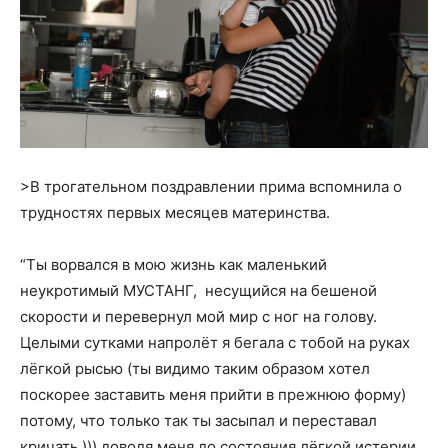
>В трогательном поздравлении прима вспомнила о
трудностях первых месяцев материнства.
“Ты ворвался в мою жизнь как маленький
неукротимый МУСТАНГ, несущийся на бешеной
скорости и перевернул мой мир с ног на голову.
Целыми сутками напролёт я бегала с тобой на руках
лёгкой рысью (ты видимо таким образом хотел
поскорее заставить меня прийти в прежнюю форму)
потому, что только так ты засыпал и переставал
кричать ))) доводя меня до состояния лёгкой истерии…