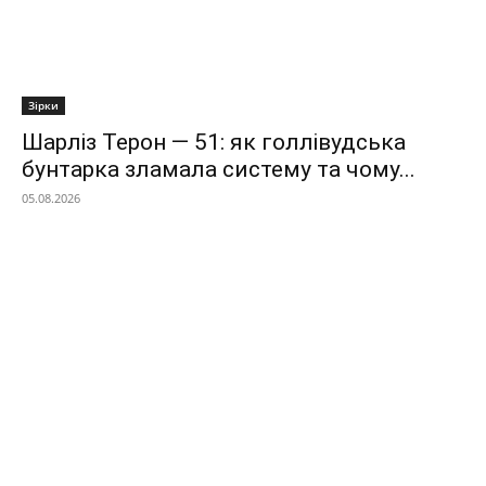
Зірки
Шарліз Терон — 51: як голлівудська
бунтарка зламала систему та чому...
05.08.2026