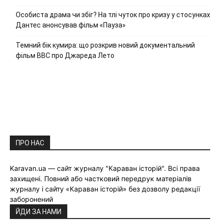
Особиста драма чи збіг? На тлі чуток про кризу у стосунках
Дантес анонсував фільм «Пауза»
Темний бік кумира: що розкрив новий документальний
фільм ВВС про Джареда Лето
ПРО НАС
Karavan.ua — сайт журналу "Караван історій". Всі права
захищені. Повний або частковий передрук матеріалів
журналу і сайту «Караван історій» без дозволу редакції
заборонений
ЙДИ ЗА НАМИ