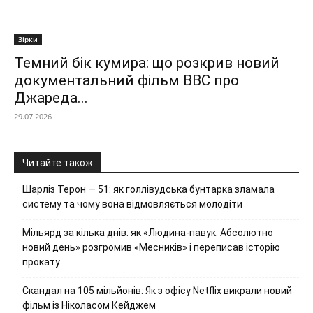
Зірки
Темний бік кумира: що розкрив новий
документальний фільм ВВС про
Джареда...
29.07.2026
Читайте також
Шарліз Терон — 51: як голлівудська бунтарка зламала
систему та чому вона відмовляється молодіти
Мільярд за кілька днів: як «Людина-павук: Абсолютно
новий день» розгромив «Месників» і переписав історію
прокату
Скандал на 105 мільйонів: Як з офісу Netflix викрали новий
фільм із Ніколасом Кейджем