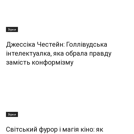
Зірки
Джессіка Честейн: Голлівудська
інтелектуалка, яка обрала правду
замість конформізму
Зірки
Світський фурор і магія кіно: як