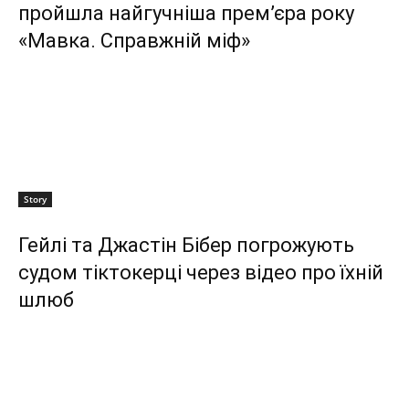
пройшла найгучніша прем’єра року
«Мавка. Справжній міф»
Story
Гейлі та Джастін Бібер погрожують
судом тіктокерці через відео про їхній
шлюб