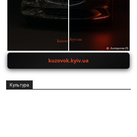
JuxtaposeJS
kuzovok.kyiv.ua
Культура