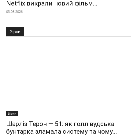
Netflix викрали новий фільм...
03.08.2026
Зірки
Зірки
Шарліз Терон — 51: як голлівудська
бунтарка зламала систему та чому...