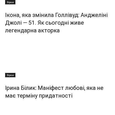
Зірки
Ікона, яка змінила Голлівуд: Анджеліні
Джолі — 51. Як сьогодні живе
легендарна акторка
Зірки
Ірина Білик: Маніфест любові, яка не
має терміну придатності