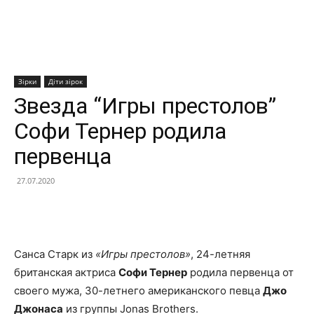
Зірки
Діти зірок
Звезда “Игры престолов”
Софи Тернер родила
первенца
27.07.2020
Facebook
X
Telegram
Copy U
Санса Старк из
«Игры престолов»
, 24-летняя
британская актриса
Софи Тернер
родила первенца от
своего мужа, 30-летнего американского певца
Джо
Джонаса
из группы Jonas Brothers.