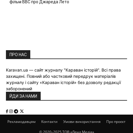
фільм ВВС про Джареда Лето
ПРО НАС
Karavan.ua — сайт журналу "Караван історій". Всі права
захищені. Повний або частковий передрук матеріалів
журналу і сайту «Караван історій» без дозволу редакції
заборонений
ЙДИ ЗА НАМИ
Рекламодавцям
Контакти
Умови використання
Про проєкт
© 2020–2025 ТОВ «Ленд Медіа»