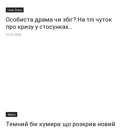
Love Story
Особиста драма чи збіг? На тлі чуток
про кризу у стосунках...
31.07.2026
Зірки
Темний бік кумира: що розкрив новий