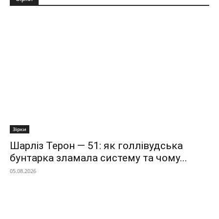
Зірки
Шарліз Терон — 51: як голлівудська
бунтарка зламала систему та чому...
05.08.2026