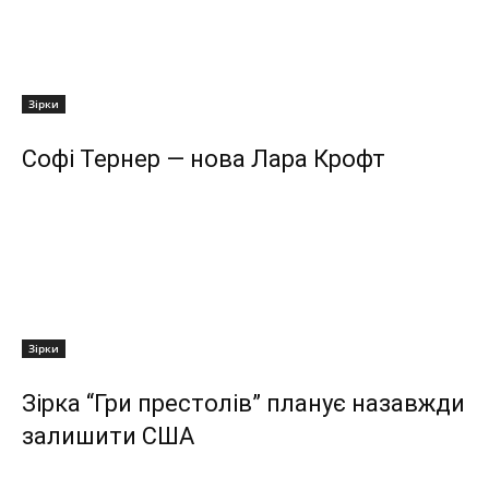
Зірки
Софі Тернер — нова Лара Крофт
Зірки
Зірка “Гри престолів” планує назавжди
залишити США