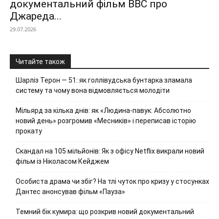
документальний фільм ВВС про
Джареда...
29.07.2026
Читайте також
Шарліз Терон — 51: як голлівудська бунтарка зламала
систему та чому вона відмовляється молодіти
Мільярд за кілька днів: як «Людина-павук: Абсолютно
новий день» розгромив «Месників» і переписав історію
прокату
Скандал на 105 мільйонів: Як з офісу Netflix викрали новий
фільм із Ніколасом Кейджем
Особиста драма чи збіг? На тлі чуток про кризу у стосунках
Дантес анонсував фільм «Пауза»
Темний бік кумира: що розкрив новий документальний