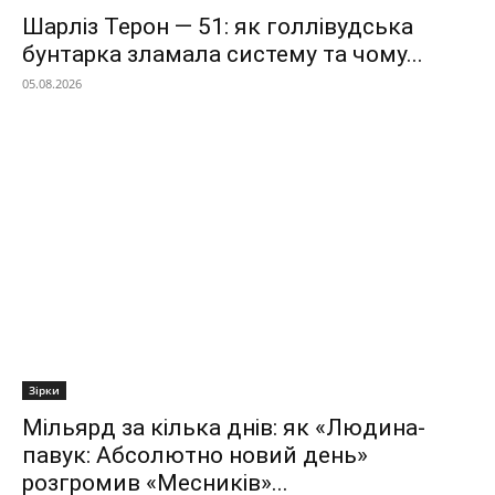
Шарліз Терон — 51: як голлівудська
бунтарка зламала систему та чому...
05.08.2026
Зірки
Мільярд за кілька днів: як «Людина-
павук: Абсолютно новий день»
розгромив «Месників»...