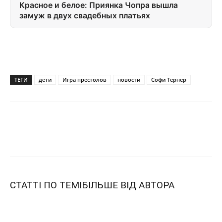
Красное и белое: Приянка Чопра вышла
замуж в двух свадебных платьях
ТЕГИ
дети
Игра престолов
новости
Софи Тернер
СТАТТІ ПО ТЕМІ
БІЛЬШЕ ВІД АВТОРА