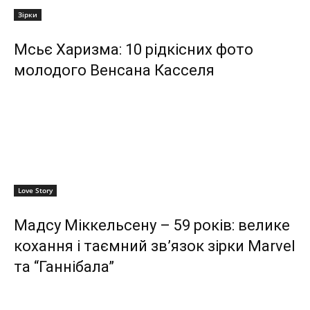
Зірки
Мсьє Харизма: 10 рідкісних фото
молодого Венсана Касселя
Love Story
Мадсу Міккельсену – 59 років: велике
кохання і таємний зв’язок зірки Marvel
та “Ганнібала”