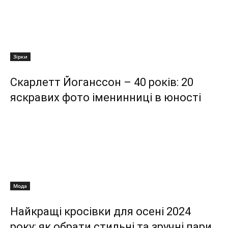
Зірки
Скарлетт Йоганссон – 40 років: 20
яскравих фото іменинниці в юності
Мода
Найкращі кросівки для осені 2024
року: як обрати стильні та зручні пари