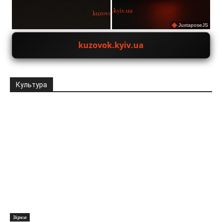
JuxtaposeJS
kuzovok.kyiv.ua
Культура
Зірки