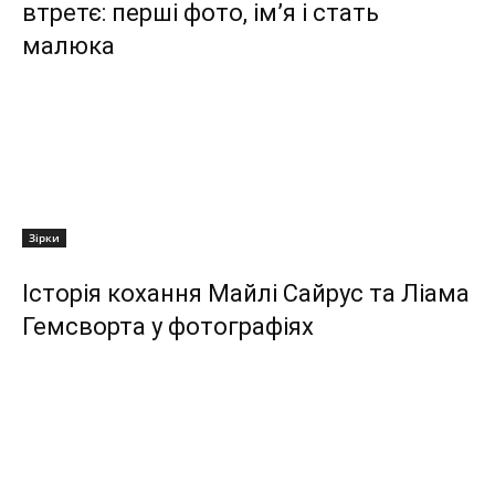
втретє: перші фото, ім’я і стать
малюка
Зірки
Історія кохання Майлі Сайрус та Ліама
Гемсворта у фотографіях