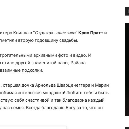
Copy URL
итера Квилла в “
Стражах галактики
“
Крис Пратт
и
тметили вторую годовщину свадьбы.
 трогательными архивными фото и видео. И
м стиле другой знаменитой пары, Райана
взаимные подколки.
н, старшая дочка Арнольда Шварценеггера и Марии
любимая ангельская мордашка!
Любить тебя и быть
вствую себя счастливой и так благодарна каждый
у нас семья.
Всегда благодарю Богу за то, что он