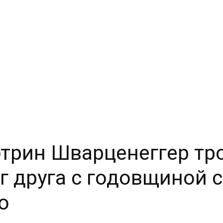
этрин Шварценеггер тр
г друга с годовщиной 
о