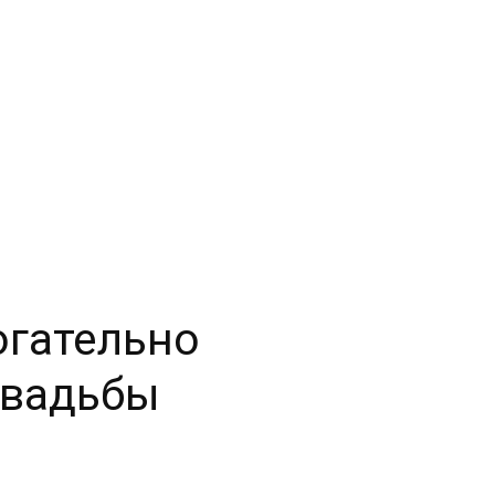
огательно
свадьбы