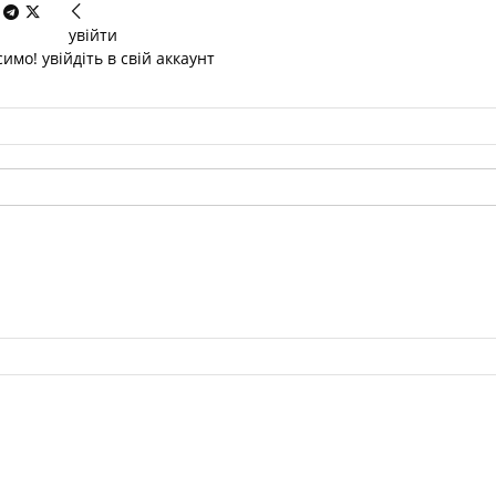
увійти
имо! увійдіть в свій аккаунт