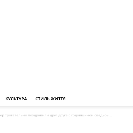
КУЛЬТУРА
СТИЛЬ ЖИТТЯ
ер трогательно поздравили друг друга с годовщиной свадьбы...