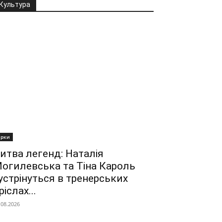
Культура
ірки
итва легенд: Наталія
огилевська та Тіна Кароль
устрінуться в тренерських
ріслах...
.08.2026