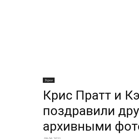
Зірки
Крис Пратт и К
поздравили дру
архивными фот
09.06.2021