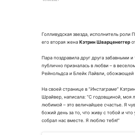
Facebook
X
Telegram
Голливудская звезда, исполнитель роли П
его вторая жена
Кэтрин Шварценеггер
о
Пара поздравила друг друга забавными и
публично призналась в любви – в весело
Рейнольдса и Блейк Лайвли, обожающей 
На своей странице в “
Инстаграме
” Кэтри
Шрайвер, написала: “
С годовщиной, моя 
любимой – это величайшее счастье.
Я чу
божий день за то, что живу с тобой и что 
собрал нас вместе.
Я люблю тебя!”