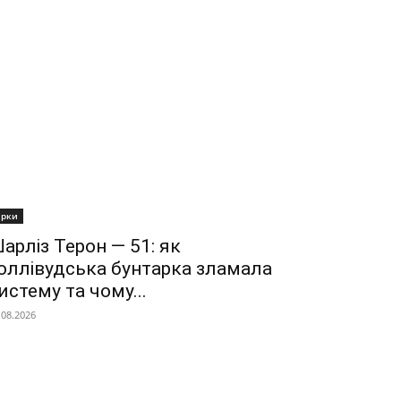
ірки
арліз Терон — 51: як
оллівудська бунтарка зламала
истему та чому...
.08.2026