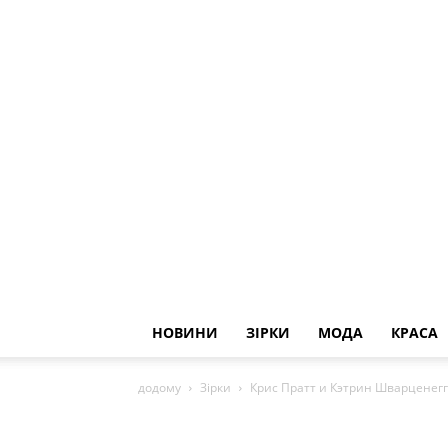
НОВИНИ
ЗІРКИ
МОДА
КРАСА
додому
Зірки
Крис Пратт и Кэтрин Шварценегг