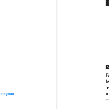
З
Б
М
з
к
nstagram
07