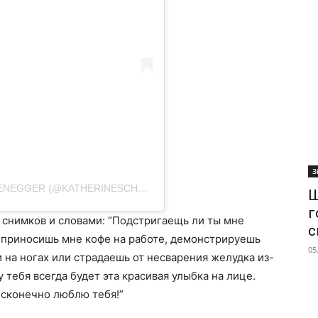
З
A POST SHARED BY KATHERINE SCHWARZENEGGER (@KATHERINESCHWARZENEGGER)
Ш
г
снимков и словами: “
Подстригаещь ли ты мне
с
е, приносишь мне кофе на работе, демонстрируешь
05
 на ногах или страдаешь от несварения желудка из-
у тебя всегда будет эта красивая улыбка на лице.
есконечно люблю тебя!”