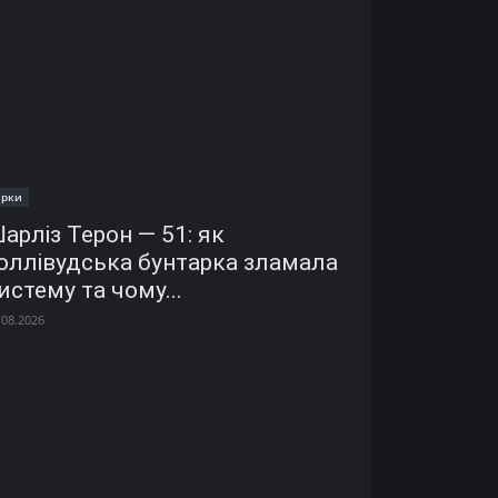
ірки
арліз Терон — 51: як
оллівудська бунтарка зламала
истему та чому...
.08.2026