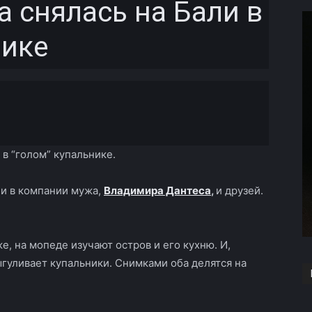
 снялась на Бали в
нике
Copy URL
 в “голом” купальнике.
ли в компании мужа,
Владимира Дантеса
,
и друзей.
, на мопеде изучают остров и его кухню. И,
ыгуливает купальники. Снимками оба делятся на