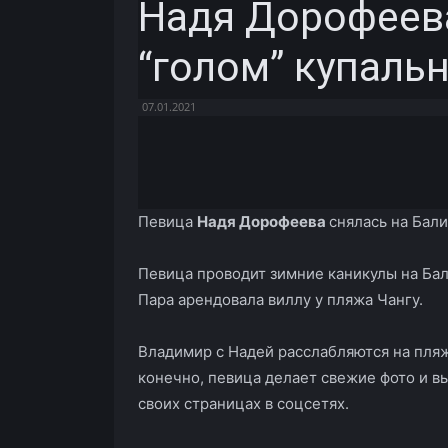
Надя Дорофеева
“голом” купаль
07.01.2021
Facebook
X
Telegram
Певица
Надя Дорофеева
снялась на Бали
Певица проводит зимние каникулы на Ба
Пара арендовала виллу у пляжа Чангу.
Владимир с Надей расслабляются на пляже
конечно, певица делает свежие фото и в
своих страницах в соцсетях.