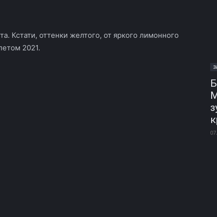
а. Кстати, оттенки желтого, от яркого лимонного
летом 2021.
З
Б
М
з
к
07