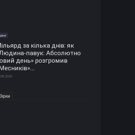
ірки
ільярд за кілька днів: як
Людина-павук: Абсолютно
овий день» розгромив
Месників»...
.08.2026
Зірки