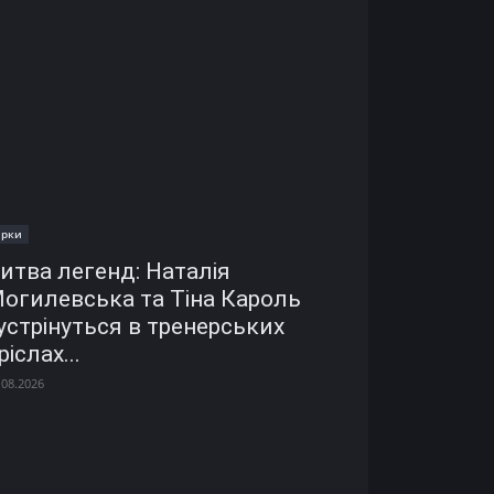
ірки
итва легенд: Наталія
огилевська та Тіна Кароль
устрінуться в тренерських
ріслах...
.08.2026