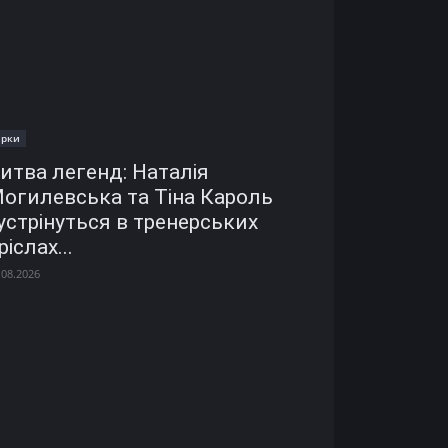
ірки
итва легенд: Наталія
огилевська та Тіна Кароль
устрінуться в тренерських
ріслах...
.08.2026