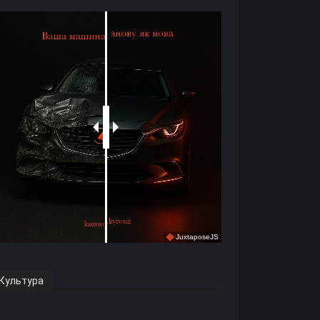
JuxtaposeJS
Культура