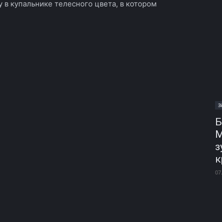
 в купальнике телесного цвета, в котором
З
Б
М
з
к
07