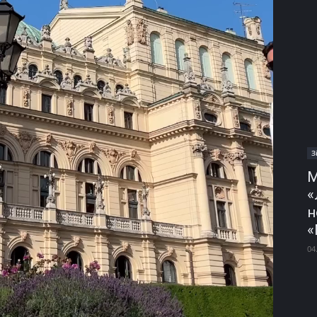
З
М
«
н
«
04