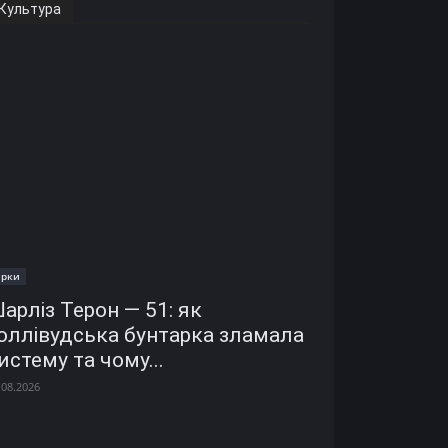
Культура
ірки
арліз Терон — 51: як
оллівудська бунтарка зламала
истему та чому...
.08.2026