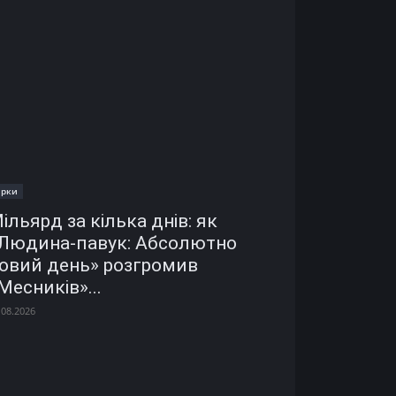
ірки
ільярд за кілька днів: як
Людина-павук: Абсолютно
овий день» розгромив
Месників»...
.08.2026