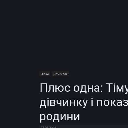
Зірки
Діти зірок
Плюс одна: Тім
дівчинку і пока
родини
27.06.2024