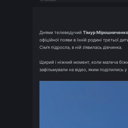
Facebook
X
Telegram
Днями телеведучий
Тімур Мірошниченк
офіційної появи в їхній родині третьої ди
Сім’я підросла, в ній з’явилась дівчинка.
Щирий і ніжний момент, коли малеча біжи
зафільмували на відео, яким поділились у