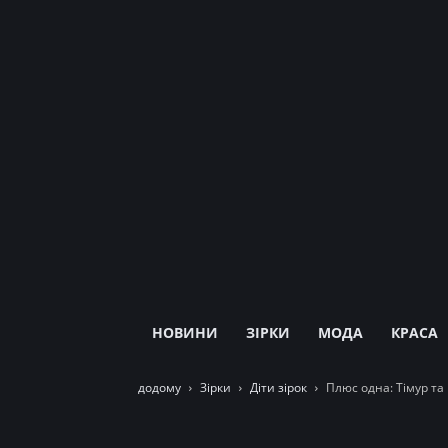
НОВИНИ
ЗІРКИ
МОДА
КРАСА
додому
Зірки
Діти зірок
Плюс одна: Тімур та