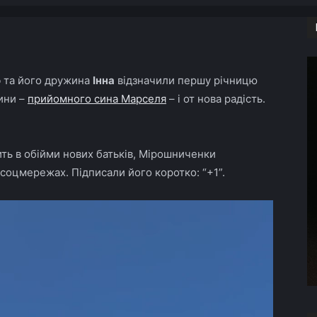
Copy URL
о
та його дружина
Інна
відзначили першу річницю
тини –
прийомного сина Марселя
– і от нова радість.
ть в обійми нових батьків, Мірошниченки
 соцмережах. Підписали його коротко: “+1”.