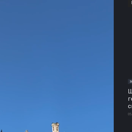
З
Ш
г
с
05