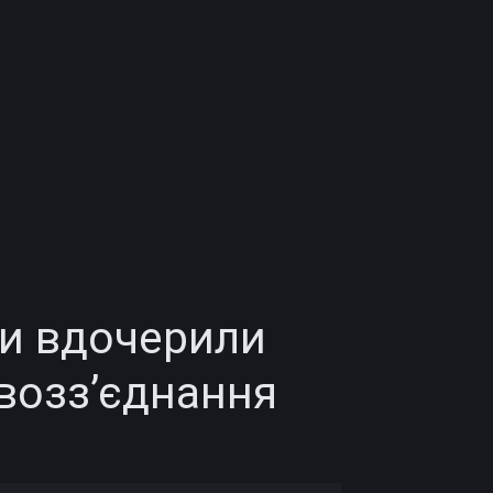
ки вдочерили
 возз’єднання