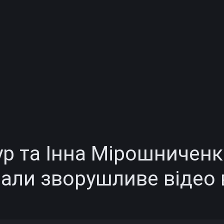
ур та Інна Мірошничен
зали зворушливе відео