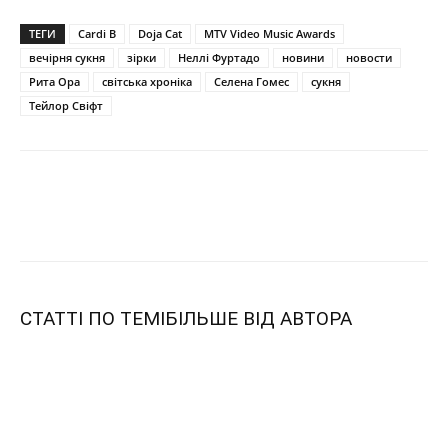
ТЕГИ
Cardi B
Doja Cat
MTV Video Music Awards
вечірня сукня
зірки
Неллі Фуртадо
новини
новости
Рита Ора
світська хроніка
Селена Гомес
сукня
Тейлор Свіфт
СТАТТІ ПО ТЕМІ
БІЛЬШЕ ВІД АВТОРА