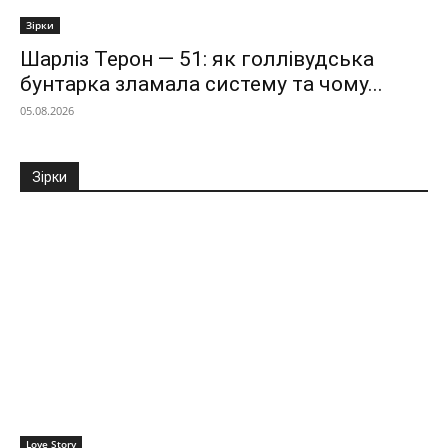
Зірки
Шарліз Терон — 51: як голлівудська
бунтарка зламала систему та чому...
05.08.2026
Зірки
Love Story