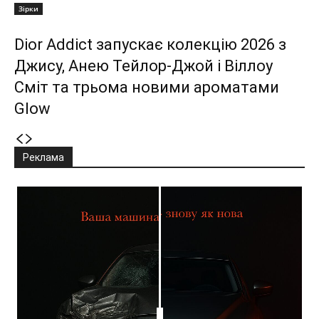
Зірки
Dior Addict запускає колекцію 2026 з
Джису, Анею Тейлор-Джой і Віллоу
Сміт та трьома новими ароматами
Glow
Реклама