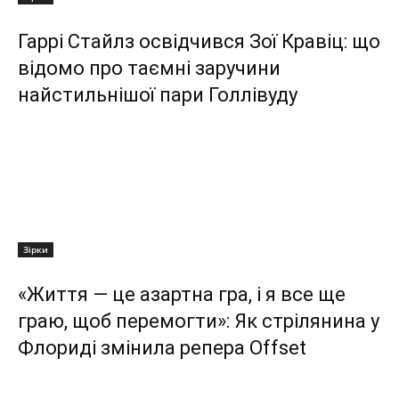
Гаррі Стайлз освідчився Зої Кравіц: що
відомо про таємні заручини
найстильнішої пари Голлівуду
Зірки
«Життя — це азартна гра, і я все ще
граю, щоб перемогти»: Як стрілянина у
Флориді змінила репера Offset