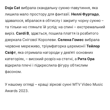
Doja Cat
вибрала скандальну сукню-павутиння, яка
лишила мало простору для фантазії.
Неллі Фуртадо
,
здавалося, вбралася в обтислу і закриту чорну сукню –
та тільки-но гляньте їй услід: на спині – екстремальний
виріз.
Cardi B
, здається, пошила плаття із розбитого
дзеркала Снігової Королеви.
Селена Гомес
вибрала
червоне мереживо, тріумфаторка церемонії
Тейлор
Свіфт
, яка отримала нагороди у дев’яті основних
категоріях, – високий розріз на стегні, а
Рита Ора
відкрила плечі і підкреслила фігуру обтислим
фасоном.
У нашому огляді – кращі зіркові сукні MTV Video Music
Awards 2023.