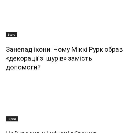
Story
Занепад ікони: Чому Міккі Рурк обрав
«декорації зі щурів» замість
допомоги?
Зірки