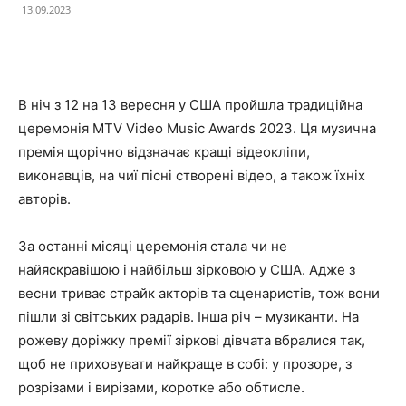
13.09.2023
Facebook
X
Telegram
Copy U
В ніч з 12 на 13 вересня у США пройшла традиційна
церемонія MTV Video Music Awards 2023. Ця музична
премія щорічно відзначає кращі відеокліпи,
виконавців, на чиї пісні створені відео, а також їхніх
авторів.
За останні місяці церемонія стала чи не
найяскравішою і найбільш зірковою у США. Адже з
весни триває страйк акторів та сценаристів, тож вони
пішли зі світських радарів. Інша річ – музиканти. На
рожеву доріжку премії зіркові дівчата вбралися так,
щоб не приховувати найкраще в собі: у прозоре, з
розрізами і вирізами, коротке або обтисле.