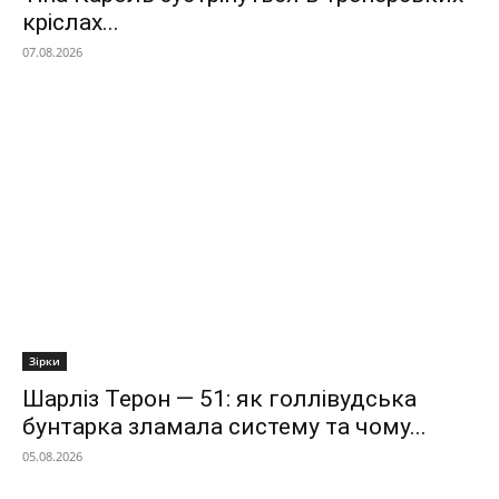
кріслах...
07.08.2026
Зірки
Шарліз Терон — 51: як голлівудська
бунтарка зламала систему та чому...
05.08.2026