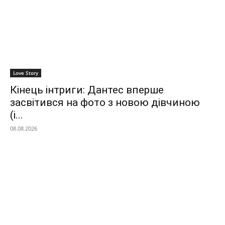
Love Story
Кінець інтриги: Дантес вперше
засвітився на фото з новою дівчиною
(і...
08.08.2026