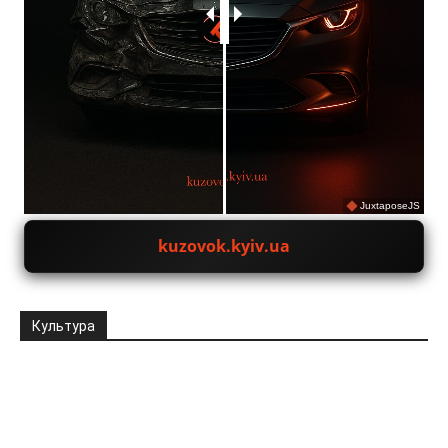
JuxtaposeJS
kuzovok.kyiv.ua
Культура