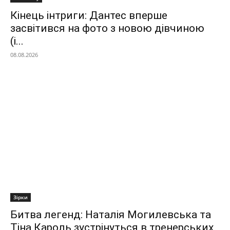
Кінець інтриги: Дантес вперше
засвітився на фото з новою дівчиною
(і...
08.08.2026
Зірки
Битва легенд: Наталія Могилевська та
Тіна Кароль зустрінуться в тренерських