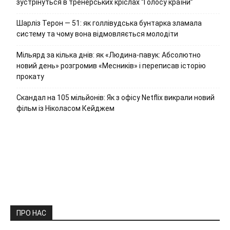
зустрінуться в тренерських кріслах “Голосу країни”
Шарліз Терон — 51: як голлівудська бунтарка зламала
систему та чому вона відмовляється молодіти
Мільярд за кілька днів: як «Людина-павук: Абсолютно
новий день» розгромив «Месників» і переписав історію
прокату
Скандал на 105 мільйонів: Як з офісу Netflix викрали новий
фільм із Ніколасом Кейджем
ПРО НАС