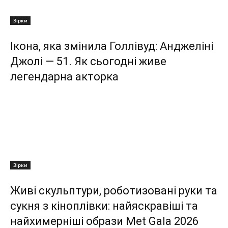
Зірки
Ікона, яка змінила Голлівуд: Анджеліні
Джолі — 51. Як сьогодні живе
легендарна акторка
Зірки
Живі скульптури, роботизовані руки та
сукня з кіноплівки: найяскравіші та
найхимерніші образи Met Gala 2026