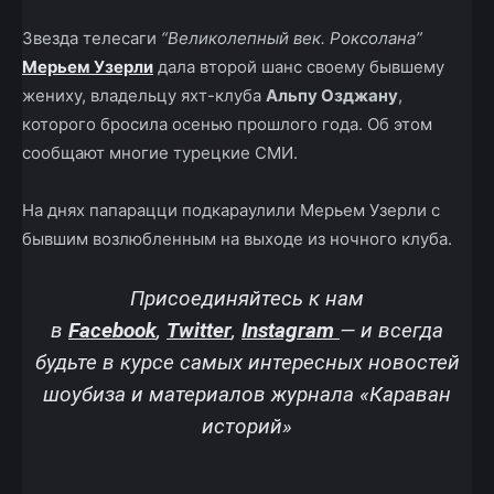
Звезда телесаги
“Великолепный век. Роксолана”
Мерьем Узерли
дала второй шанс своему бывшему
жениху, владельцу яхт-клуба
Альпу Озджану
,
которого бросила осенью прошлого года. Об этом
сообщают многие турецкие СМИ.
На днях папарацци подкараулили Мерьем Узерли с
бывшим возлюбленным на выходе из ночного клуба.
Присоединяйтесь к нам
в
Facebook
,
Twitter
,
Instagram
—
и всегда
будьте в курсе самых интересных новостей
шоубиза и материалов журнала «Караван
историй»