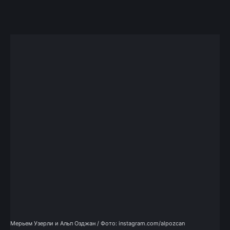
Facebook
X
Telegram
Copy U
Мерьем Узерли и Альп Озджан / Фото: instagram.com/alpozcan