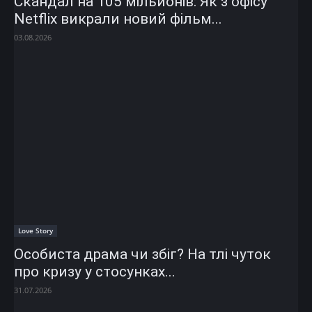
Скандал на 105 мільйонів: Як з офісу
Netflix викрали новий фільм...
03.08.2026
Love Story
Особиста драма чи збіг? На тлі чуток
про кризу у стосунках...
31.07.2026