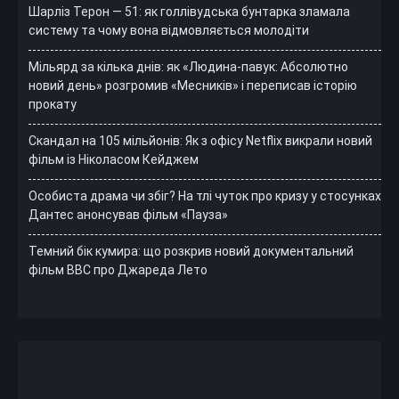
Шарліз Терон — 51: як голлівудська бунтарка зламала
систему та чому вона відмовляється молодіти
Мільярд за кілька днів: як «Людина-павук: Абсолютно
новий день» розгромив «Месників» і переписав історію
прокату
Скандал на 105 мільйонів: Як з офісу Netflix викрали новий
фільм із Ніколасом Кейджем
Особиста драма чи збіг? На тлі чуток про кризу у стосунках
Дантес анонсував фільм «Пауза»
Темний бік кумира: що розкрив новий документальний
фільм ВВС про Джареда Лето