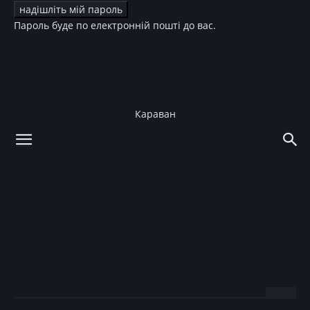
Пароль буде по електронній пошті до вас.
Караван
додому
Зірки
Зірки
“Роксолана” Мерьем
Узерли вернулась к
бывшему жениху
06.04.2017