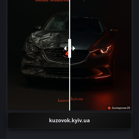
JuxtaposeJS
kuzovok.kyiv.ua