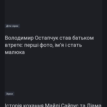
Діти зірок
Володимир Остапчук став батьком
втретє: перші фото, ім’я і стать
малюка
Зірки
Історія кохання Майлі Сайрус та Ліама