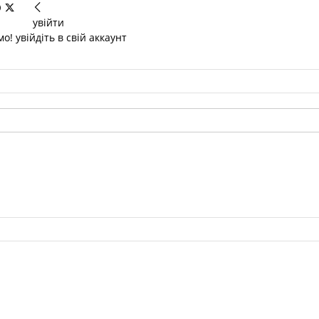
увійти
о! увійдіть в свій аккаунт