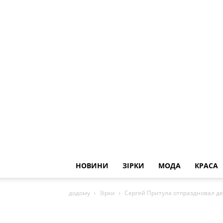
НОВИНИ
ЗІРКИ
МОДА
КРАСА
додому
Зірки
Сергей Притула отпраздновал де