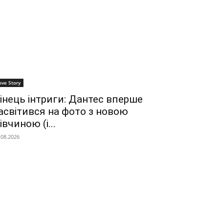
ove Story
інець інтриги: Дантес вперше
асвітився на фото з новою
івчиною (і...
.08.2026