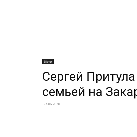
Зірки
Сергей Притула
семьей на Зака
23.06.2020
Facebook
X
Telegram