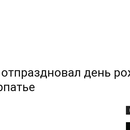
 отпраздновал день ро
рпатье
Copy URL