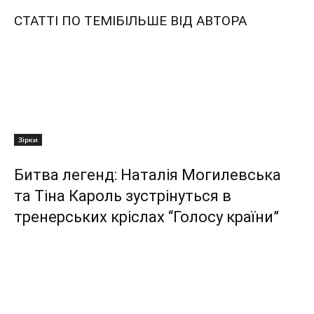
СТАТТІ ПО ТЕМІ
БІЛЬШЕ ВІД АВТОРА
Зірки
Битва легенд: Наталія Могилевська
та Тіна Кароль зустрінуться в
тренерських кріслах “Голосу країни”