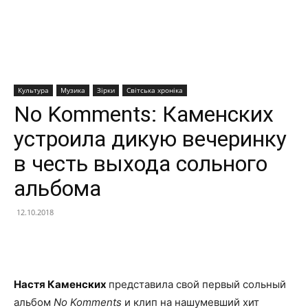
Культура
Музика
Зірки
Світська хроніка
No Komments: Каменских
устроила дикую вечеринку
в честь выхода сольного
альбома
12.10.2018
Facebook
X
Telegram
Copy U
Настя Каменских
представила свой первый сольный
альбом
No Komments
и клип на нашумевший хит