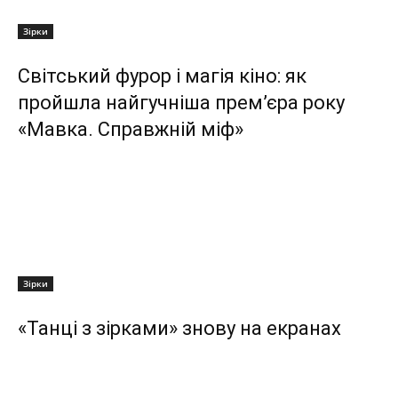
Зірки
Світський фурор і магія кіно: як
пройшла найгучніша прем’єра року
«Мавка. Справжній міф»
Зірки
«Танці з зірками» знову на екранах