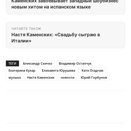
Каменских завоевывает западный шоубизнес
новым хитом на испанском языке
ЧИТАЙТЕ ТАКОЖ
Настя Каменских: «Свадьбу сыграю в
Италии»
ТЕГИ
Александр Скичко
Владимир Остапчук
Екатерина Кухар
Елизавета Юрушева
Катя Осадчая
музыка
Настя Каменских
новости
Юрий Горбунов