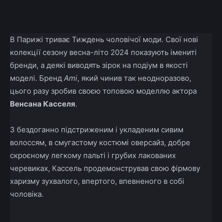
Facebook
X
Telegram
Copy U
В Парижі триває Тиждень чоловічої моди. Свої нові
колекції сезону весна-літо 2024 показують імениті
бренди, а деякі виводять зірок на подіум в якості
моделі. Бренд
Ami
, який чинив так неодноразово,
цього разу зробив своєю топовою моделлю актора
Венсана Касселя
.
З бездоганно підстриженим і укладеним сивим
волоссям, в смугастому костюмі оверсайз, добре
скроєному легкому пальті і грубих лакованих
черевиках, Кассель продемонстрував свою фірмову
харизму зухвалого, впертого, впевненого в собі
чоловіка.