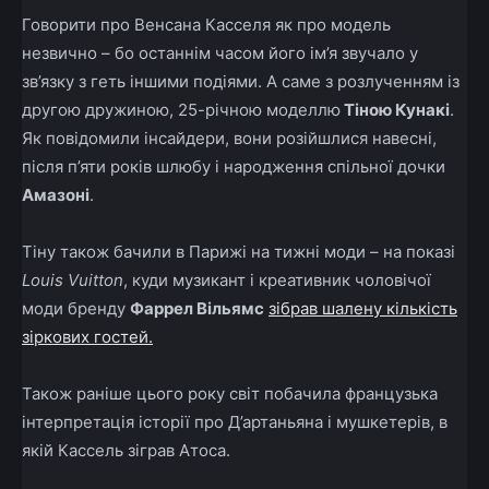
Говорити про Венсана Касселя як про модель
незвично – бо останнім часом його ім’я звучало у
зв’язку з геть іншими подіями. А саме з розлученням із
другою дружиною, 25-річною моделлю
Тіною Кунакі
.
Як повідомили інсайдери, вони розійшлися навесні,
після п’яти років шлюбу і народження спільної дочки
Амазоні
.
Тіну також бачили в Парижі на тижні моди – на показі
Louis Vuitton
, куди музикант і креативник чоловічої
моди бренду
Фаррел Вільямс
зібрав шалену кількість
зіркових гостей.
Також раніше цього року світ побачила французька
інтерпретація історії про Д’артаньяна і мушкетерів, в
якій Кассель зіграв Атоса.