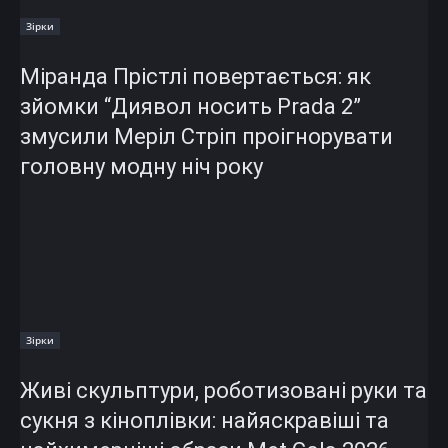
Зірки
Міранда Прістлі повертається: як
зйомки “Диявол носить Prada 2”
змусили Меріл Стріп проігнорувати
головну модну ніч року
Зірки
Живі скульптури, роботизовані руки та
сукня з кіноплівки: найяскравіші та