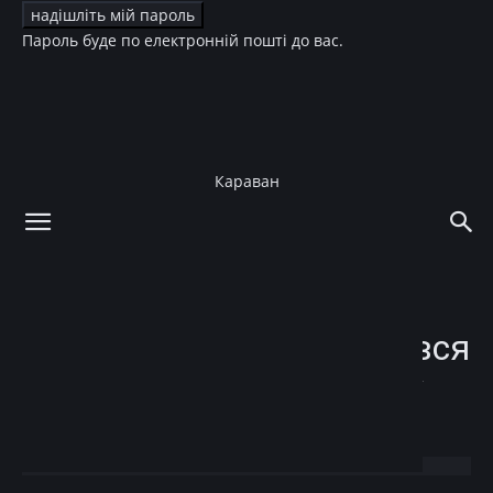
Пароль буде по електронній пошті до вас.
Караван
додому
Зірки
Зірки
Венсан Кассель пройшовся
подіумом на паризькому
Тижні моди: фото
23.06.2023