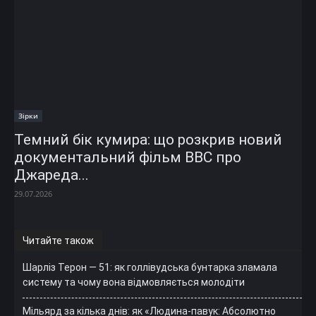
Зірки
Темний бік кумира: що розкрив новий
документальний фільм ВВС про
Джареда...
29.07.2026
Читайте також
Шарліз Терон — 51: як голлівудська бунтарка зламала
систему та чому вона відмовляється молодіти
Мільярд за кілька днів: як «Людина-павук: Абсолютно