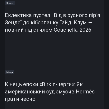
Зірки
Еклектика пустелі: Від вірусного пір’я
Зендеї до кіберпанку Гайді Клум —
повний гід стилем Coachella-2026
Мода
Кінець епохи «Birkin-черги»: Як
американський суд змусив Hermès
грати чесно