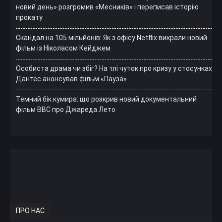
новий день» розгромив «Месників» і переписав історію
прокату
Скандал на 105 мільйонів: Як з офісу Netflix викрали новий
фільм із Ніколасом Кейджем
Особиста драма чи збіг? На тлі чуток про кризу у стосунках
Дантес анонсував фільм «Пауза»
Темний бік кумира: що розкрив новий документальний
фільм ВВС про Джареда Лето
ПРО НАС