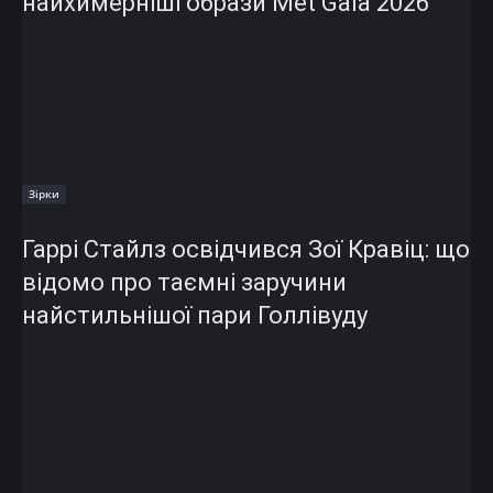
найхимерніші образи Met Gala 2026
Зірки
Гаррі Стайлз освідчився Зої Кравіц: що
відомо про таємні заручини
найстильнішої пари Голлівуду