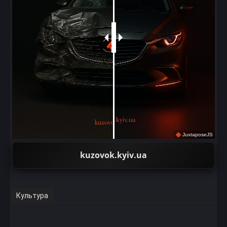
JuxtaposeJS
kuzovok.kyiv.ua
Культура