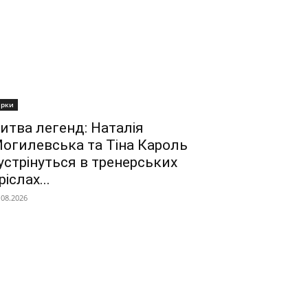
ірки
итва легенд: Наталія
огилевська та Тіна Кароль
устрінуться в тренерських
ріслах...
.08.2026