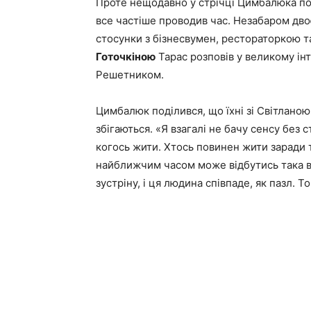
Проте нещодавно у стрічці Цимбалюка поч
все частіше проводив час. Незабаром дво
стосунки з бізнесвумен, рестораторкою 
Готочкіною
Тарас розповів у великому ін
Решетником.
Цимбалюк поділився, що їхні зі Світлано
збігаються. «Я взагалі не бачу сенсу без с
когось жити. Хтось повинен жити заради 
найближчим часом може відбутись така 
зустріну, і ця людина співпаде, як пазл. 