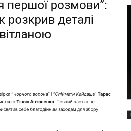
я першої розмови”:
 розкрив деталі
Світланою
Copy URL
зірка “
Чорного ворона
” і “
Спіймати Кайдаша
”
Тарас
жисткою
Тіною Антоненко
. Певний час він не
рисвятив себе
благодійним заходам
для збору