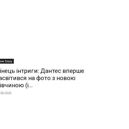
ove Story
інець інтриги: Дантес вперше
асвітився на фото з новою
івчиною (і...
.08.2026