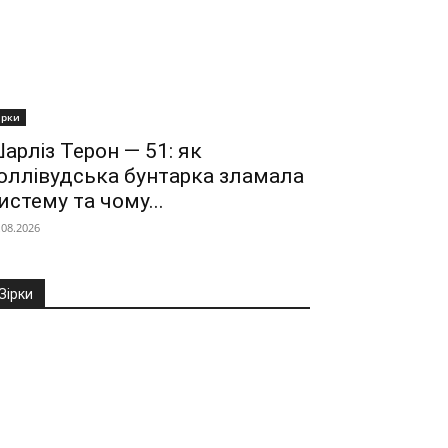
ірки
арліз Терон — 51: як
оллівудська бунтарка зламала
истему та чому...
.08.2026
Зірки