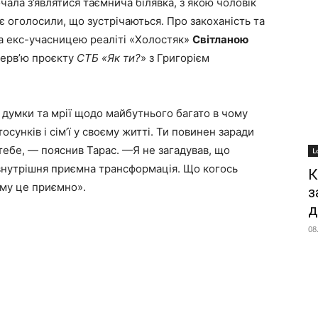
ала з’являтися таємнича білявка, з якою чоловік
є оголосили, що зустрічаються. Про закоханість та
та екс-учасницею реаліті «Холостяк»
Світланою
терв’ю проєкту
СТБ
«Як ти?
» з Григорієм
ю думки та мрії щодо майбутнього багато в чому
тосунків і сім’ї у своєму житті. Ти повинен заради
тебе, — пояснив Тарас. —Я не загадував, що
L
внутрішня приємна трансформація. Що когось
К
Тому це приємно».
з
д
08