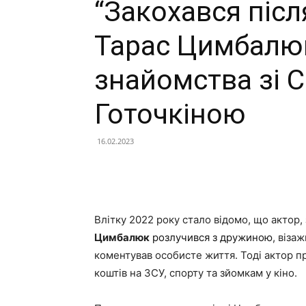
“Закохався післ
Тарас Цимбалюк
знайомства зі 
Готочкіною
16.02.2023
Facebook
X
Telegram
Влітку 2022 року стало відомо, що актор, 
Цимбалюк
розлучився з дружиною
, віза
коментував особисте життя. Тоді актор п
коштів на ЗСУ, спорту та зйомкам у кіно.