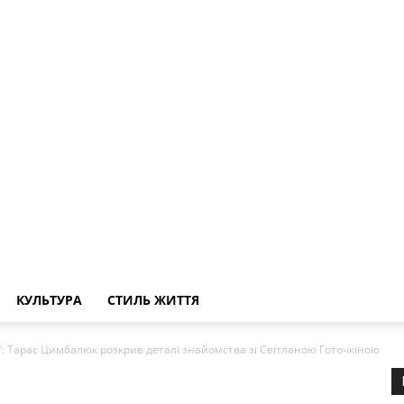
КУЛЬТУРА
СТИЛЬ ЖИТТЯ
”: Тарас Цимбалюк розкрив деталі знайомства зі Світланою Готочкіною