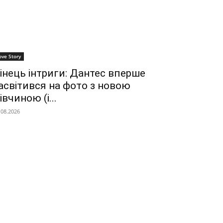
ove Story
інець інтриги: Дантес вперше
асвітився на фото з новою
івчиною (і...
.08.2026