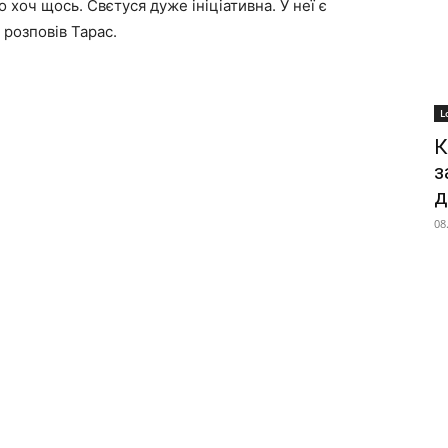
 хоч щось. Свєтуся дуже ініціативна. У неї є
 розповів Тарас.
L
К
з
д
08