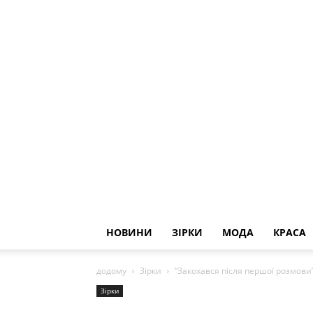
НОВИНИ
ЗІРКИ
МОДА
КРАСА
додому
Зірки
“Закохався після першої розмови
Зірки