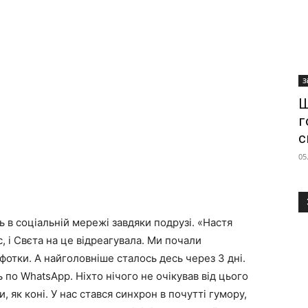
З
Ш
г
с
05
 в соціальній мережі завдяки подрузі. «Настя
, і Свєта на це відреагувала. Ми почали
отки. А найголовніше сталось десь через 3 дні.
 по WhatsApp. Ніхто нічого не очікував від цього
 як коні. У нас стався синхрон в почутті гумору,