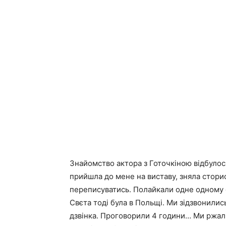
Знайомство актора з Готочкіною відбулось
прийшла до мене на виставу, зняла сторис
переписуватись. Полайкали одне одному ф
Свєта тоді була в Польщі. Ми зідзвонились
дзвінка. Проговорили 4 години… Ми ржали,